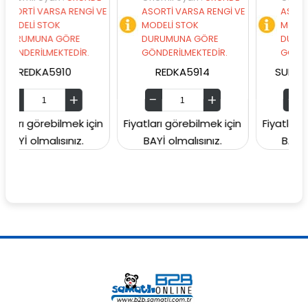
RSA RENGİ VE
ASORTİ VARSA RENGİ VE
ASORTİ VARSA RE
TOK
MODELİ STOK
MODELİ STOK
A GÖRE
DURUMUNA GÖRE
DURUMUNA GÖR
MEKTEDİR.
GÖNDERİLMEKTEDİR.
GÖNDERİLMEKTEDİ
5910
REDKA5914
SUNMAN000060
ebilmek için
Fiyatları görebilmek için
Fiyatları görebilmek
lısınız.
BAYİ olmalısınız.
BAYİ olmalısınız