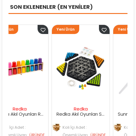
SON EKLENENLER (EN YENİLER)
Yeni Ürün
Yeni Ürün
ka
Redka
Sunman
Redka Akıl Oyunları Renk Dedektifi Oyunu
Redka Akıl Oyunları Strateji Üçgeni Oyunu
et :
Koli İçi Adet :
Koli İçi Adet :
arı
:
ÜRÜNDE
Önemli Uyarı
:
ÜRÜNDE
Önemli Uyarı
:
ÜR