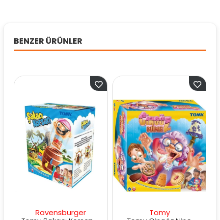
BENZER ÜRÜNLER
Ravensburger
Tomy
R