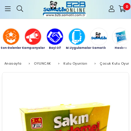
0
Son Gelenler
Kampanyalar
Bayi Ol!
M.Uygulamalar
Samatlı
Hasbro
Anasayfa
>
OYUNCAK
>
Kutu Oyunları
>
Çocuk Kutu Oyunl