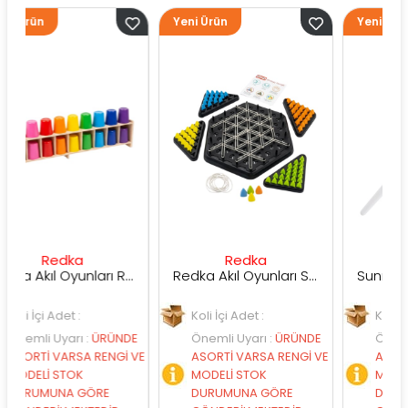
Yeni Ürün
Yeni Ürün
dka
Redka
Sunman
Redka Akıl Oyunları Renk Dedektifi Oyunu
Redka Akıl Oyunları Strateji Üçgeni Oyunu
det :
Koli İçi Adet :
Koli İçi Adet :
yarı
:
ÜRÜNDE
Önemli Uyarı
:
ÜRÜNDE
Önemli Uyarı
:
Ü
ARSA RENGİ VE
ASORTİ VARSA RENGİ VE
ASORTİ VARSA R
STOK
MODELİ STOK
MODELİ STOK
NA GÖRE
DURUMUNA GÖRE
DURUMUNA GÖ