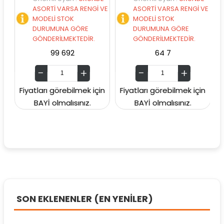
ASORTİ VARSA RENGİ VE
ASORTİ VARSA RENGİ VE
MODELİ STOK
MODELİ STOK
DURUMUNA GÖRE
DURUMUNA GÖRE
GÖNDERİLMEKTEDİR.
GÖNDERİLMEKTEDİR.
99 692
64 7
Fiyatları görebilmek için
Fiyatları görebilmek için
Fiy
BAYİ olmalısınız.
BAYİ olmalısınız.
SON EKLENENLER (EN YENİLER)