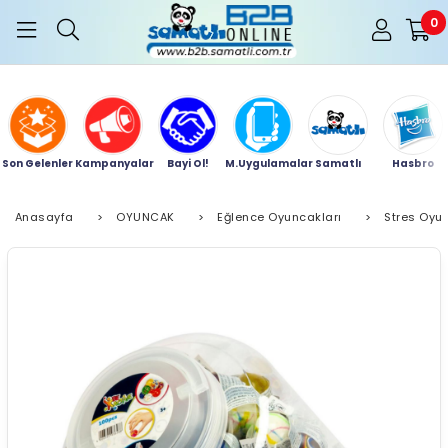
0
Son Gelenler
Kampanyalar
Bayi Ol!
M.Uygulamalar
Samatlı
Hasbro
Anasayfa
>
OYUNCAK
>
Eğlence Oyuncakları
>
Stres Oyu