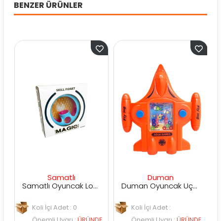
BENZER ÜRÜNLER
Samatlı
Duman
Samatlı Oyuncak Loopy Looper Magic Circle
Duman Oyuncak Uçak Modelli Su Oyunu 14 Cm 3+ DMN5869D
Koli İçi Adet : 0
Koli İçi Adet :
Önemli Uyarı
:
ÜRÜNDE
Önemli Uyarı
:
ÜRÜNDE