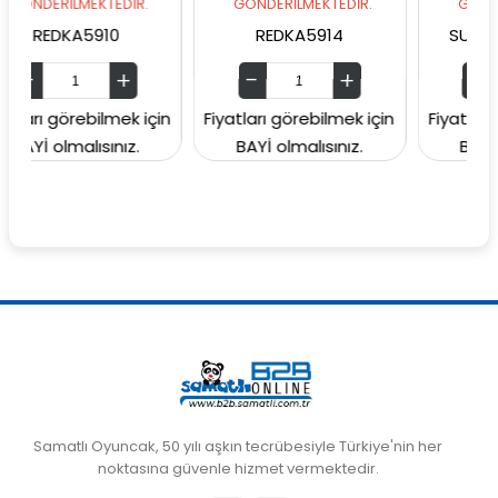
LMEKTEDİR.
GÖNDERİLMEKTEDİR.
GÖNDERİLMEKTED
A5910
REDKA5914
SUNMAN00006
rebilmek için
Fiyatları görebilmek için
Fiyatları görebilm
alısınız.
BAYİ olmalısınız.
BAYİ olmalısın
Samatlı Oyuncak, 50 yılı aşkın tecrübesiyle Türkiye'nin her
noktasına güvenle hizmet vermektedir.