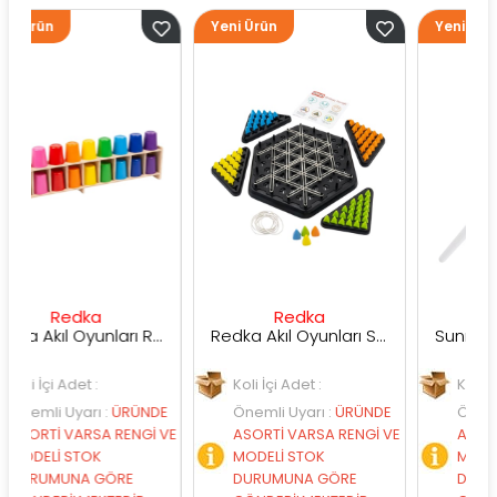
Yeni Ürün
Yeni Ürün
edka
Redka
Sunman
Redka Akıl Oyunları Renk Dedektifi Oyunu
Redka Akıl Oyunları Strateji Üçgeni Oyunu
Adet :
Koli İçi Adet :
Koli İçi Adet :
Uyarı
:
ÜRÜNDE
Önemli Uyarı
:
ÜRÜNDE
Önemli Uyarı
:
VARSA RENGİ VE
ASORTİ VARSA RENGİ VE
ASORTİ VARSA 
STOK
MODELİ STOK
MODELİ STOK
NA GÖRE
DURUMUNA GÖRE
DURUMUNA GÖ