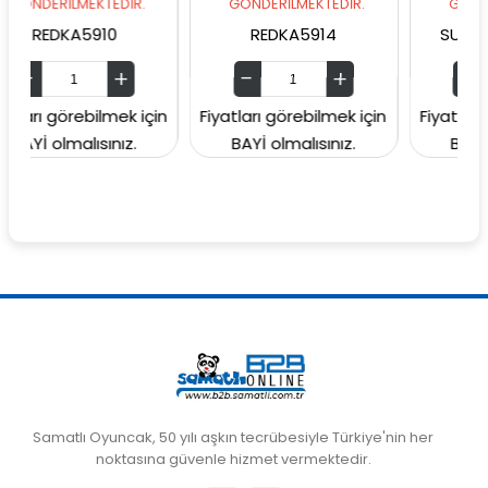
LMEKTEDİR.
GÖNDERİLMEKTEDİR.
GÖNDERİLMEKTE
KA5910
REDKA5914
SUNMAN00006
örebilmek için
Fiyatları görebilmek için
Fiyatları görebilm
malısınız.
BAYİ olmalısınız.
BAYİ olmalısın
Samatlı Oyuncak, 50 yılı aşkın tecrübesiyle Türkiye'nin her
noktasına güvenle hizmet vermektedir.