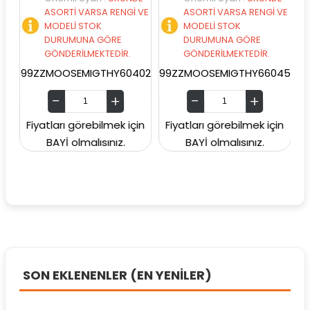
ASORTİ VARSA RENGİ VE
ASORTİ VARSA RENGİ VE
AS
MODELİ STOK
MODELİ STOK
MO
DURUMUNA GÖRE
DURUMUNA GÖRE
DU
GÖNDERİLMEKTEDİR.
GÖNDERİLMEKTEDİR.
GÖ
99ZZMOOSEMIGTHY60402
99ZZMOOSEMIGTHY66045
99ZZM
Fiyatları görebilmek için
Fiyatları görebilmek için
Fiyatl
BAYİ olmalısınız.
BAYİ olmalısınız.
BA
SON EKLENENLER (EN YENİLER)