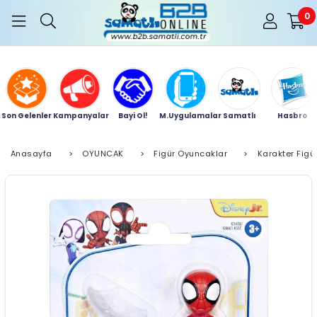
0
Son Gelenler
Kampanyalar
Bayi Ol!
M.Uygulamalar
Samatlı
Hasbro
Anasayfa
>
OYUNCAK
>
Figür Oyuncaklar
>
Karakter Figür