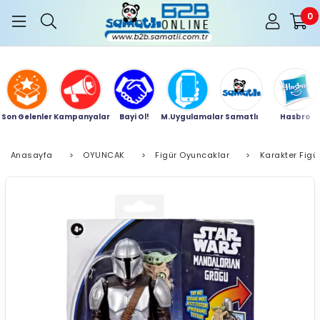
0
Son Gelenler
Kampanyalar
Bayi Ol!
M.Uygulamalar
Samatlı
Hasbro
Anasayfa
>
OYUNCAK
>
Figür Oyuncaklar
>
Karakter Figür