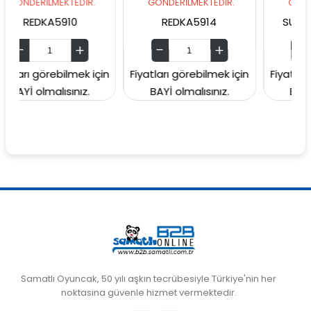
LMEKTEDİR.
GÖNDERİLMEKTEDİR.
GÖNDERİLMEKTED
A5910
REDKA5914
SUNMAN00006
rebilmek için
Fiyatları görebilmek için
Fiyatları görebilm
alısınız.
BAYİ olmalısınız.
BAYİ olmalısın
Samatlı Oyuncak, 50 yılı aşkın tecrübesiyle Türkiye'nin her
noktasına güvenle hizmet vermektedir.