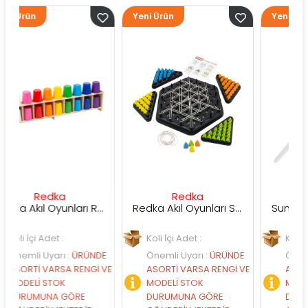
Yeni Ürün
Yeni Ürün
dka
Redka
Sunman
Redka Akıl Oyunları Renk Dedektifi Oyunu
Redka Akıl Oyunları Strateji Üçgeni Oyunu
det :
Koli İçi Adet :
Koli İçi Adet :
yarı
:
ÜRÜNDE
Önemli Uyarı
:
ÜRÜNDE
Önemli Uyarı
:
Ü
VARSA RENGİ VE
ASORTİ VARSA RENGİ VE
ASORTİ VARSA R
STOK
MODELİ STOK
MODELİ STOK
NA GÖRE
DURUMUNA GÖRE
DURUMUNA GÖ