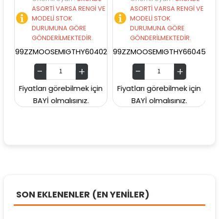
ASORTİ VARSA RENGİ VE
ASORTİ VARSA RENGİ VE
MODELİ STOK
MODELİ STOK
DURUMUNA GÖRE
DURUMUNA GÖRE
GÖNDERİLMEKTEDİR.
GÖNDERİLMEKTEDİR.
99ZZMOOSEMIGTHY60402
99ZZMOOSEMIGTHY66045
99Z
Fiyatları görebilmek için
Fiyatları görebilmek için
Fiy
BAYİ olmalısınız.
BAYİ olmalısınız.
SON EKLENENLER (EN YENİLER)