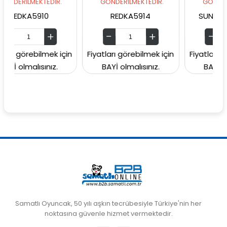
EKTEDİR.
GÖNDERİLMEKTEDİR.
GÖNDERİLMEKTEDİ
5910
REDKA5914
SUNMAN000060
ebilmek için
Fiyatları görebilmek için
Fiyatları görebilmek
lısınız.
BAYİ olmalısınız.
BAYİ olmalısınız
Samatlı Oyuncak, 50 yılı aşkın tecrübesiyle Türkiye'nin her
noktasına güvenle hizmet vermektedir.