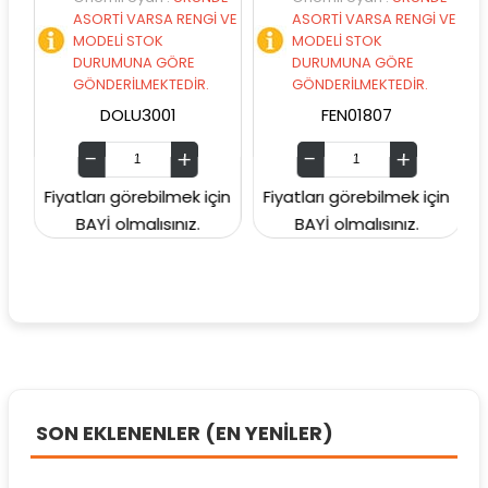
VE
ASORTİ VARSA RENGİ VE
ASORTİ VARSA RENGİ VE
MODELİ STOK
MODELİ STOK
DURUMUNA GÖRE
DURUMUNA GÖRE
GÖNDERİLMEKTEDİR.
GÖNDERİLMEKTEDİR.
DOLU3001
FEN01807
n
Fiyatları görebilmek için
Fiyatları görebilmek için
F
BAYİ olmalısınız.
BAYİ olmalısınız.
SON EKLENENLER (EN YENİLER)