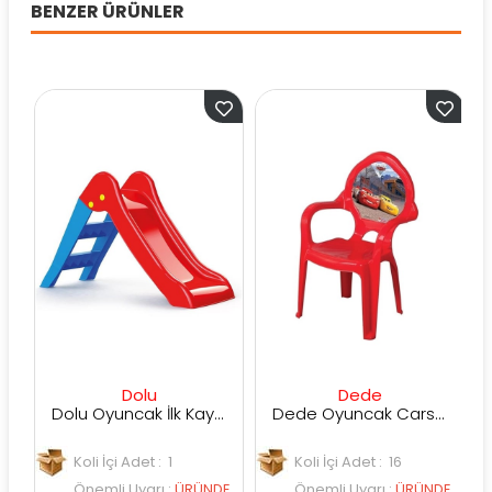
BENZER ÜRÜNLER
Dolu
Dede
Dolu Oyuncak İlk Kaydırağım Katlanır Çocuk Kaydırak 3001
Dede Oyuncak Cars Çocuk Koltuğu
Koli İçi Adet : 1
Koli İçi Adet : 16
E
Önemli Uyarı
:
ÜRÜNDE
Önemli Uyarı
:
ÜRÜNDE