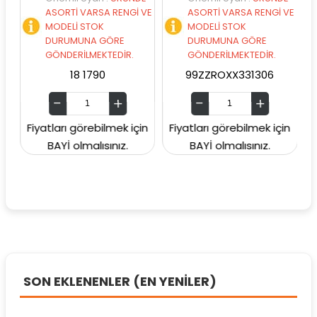
ASORTİ VARSA RENGİ VE
ASORTİ VARSA RENGİ VE
A
MODELİ STOK
MODELİ STOK
M
DURUMUNA GÖRE
DURUMUNA GÖRE
D
GÖNDERİLMEKTEDİR.
GÖNDERİLMEKTEDİR.
G
18 1790
99ZZROXX331306
99
Fiyatları görebilmek için
Fiyatları görebilmek için
Fiyat
BAYİ olmalısınız.
BAYİ olmalısınız.
B
SON EKLENENLER (EN YENİLER)