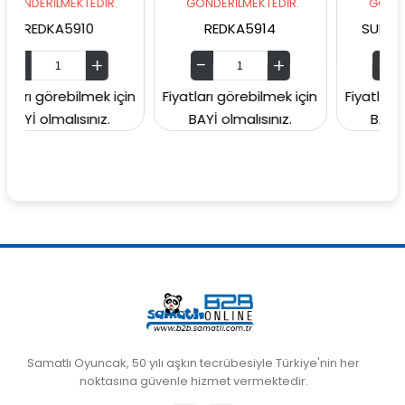
MEKTEDİR.
GÖNDERİLMEKTEDİR.
GÖNDERİLMEKTED
A5910
REDKA5914
SUNMAN000060
rebilmek için
Fiyatları görebilmek için
Fiyatları görebilme
lısınız.
BAYİ olmalısınız.
BAYİ olmalısını
Samatlı Oyuncak, 50 yılı aşkın tecrübesiyle Türkiye'nin her
noktasına güvenle hizmet vermektedir.