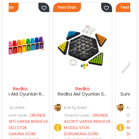
Yeni Ürün
Yeni Ürün
dka
Redka
Sunman
Redka Akıl Oyunları Renk Dedektifi Oyunu
Redka Akıl Oyunları Strateji Üçgeni Oyunu
et :
Koli İçi Adet :
Koli İçi Adet :
arı
:
ÜRÜNDE
Önemli Uyarı
:
ÜRÜNDE
Önemli Uyarı
:
Ü
ARSA RENGİ VE
ASORTİ VARSA RENGİ VE
ASORTİ VARSA RE
TOK
MODELİ STOK
MODELİ STOK
A GÖRE
DURUMUNA GÖRE
DURUMUNA GÖR