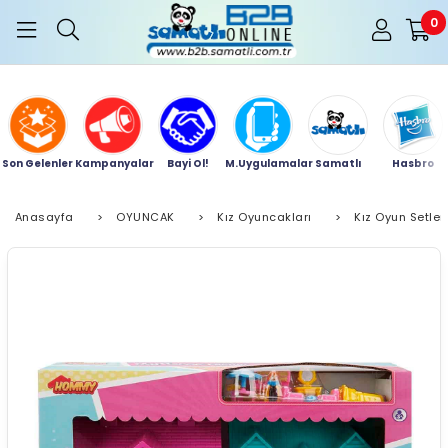
0
Son Gelenler
Kampanyalar
Bayi Ol!
M.Uygulamalar
Samatlı
Hasbro
Anasayfa
>
OYUNCAK
>
Kız Oyuncakları
>
Kız Oyun Setler