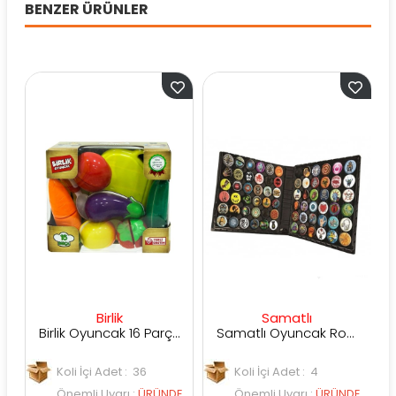
BENZER ÜRÜNLER
Birlik
Samatlı
Birlik Oyuncak 16 Parça Patlıcanlı Kesilebilen Meyve Sebze
Samatlı Oyuncak Roxx Koleksiyon Çantası
Koli İçi Adet : 36
Koli İçi Adet : 4
Ko
Önemli Uyarı
:
ÜRÜNDE
Önemli Uyarı
:
ÜRÜNDE
Ö