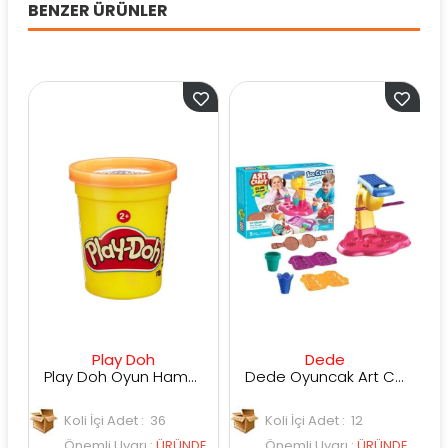
BENZER ÜRÜNLER
Play Doh
Dede
Play Doh Oyun Hamuru Tekli B6756
Dede Oyuncak Art Craft Dondurma Oyun Hamuru Seti
Koli İçi Adet : 36
Koli İçi Adet : 12
Önemli Uyarı
:
ÜRÜNDE
Önemli Uyarı
:
ÜRÜNDE