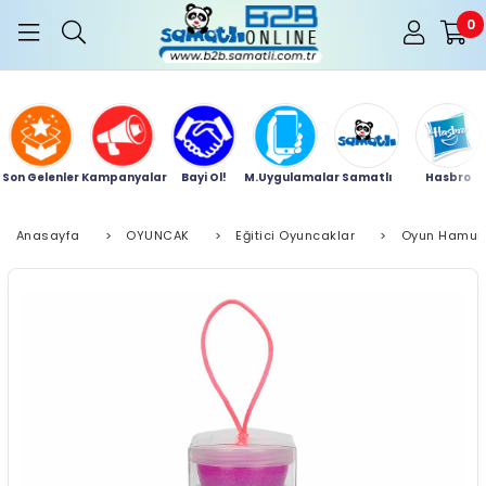
0
Son Gelenler
Kampanyalar
Bayi Ol!
M.Uygulamalar
Samatlı
Hasbro
Anasayfa
>
OYUNCAK
>
Eğitici Oyuncaklar
>
Oyun Hamur