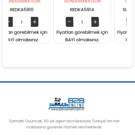
LMEKTEDİR.
GÖNDERİLMEKTEDİR.
GÖNDERİLMEKTE
KA5910
REDKA5914
SUNMAN0000
örebilmek için
Fiyatları görebilmek için
Fiyatları görebil
malısınız.
BAYİ olmalısınız.
BAYİ olmalısın
Samatlı Oyuncak, 50 yılı aşkın tecrübesiyle Türkiye'nin her
noktasına güvenle hizmet vermektedir.