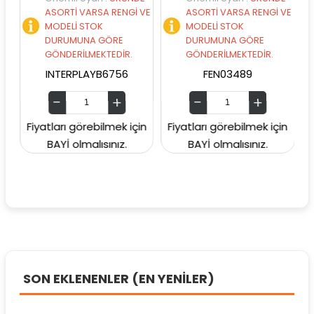
ASORTİ VARSA RENGİ VE
ASORTİ VARSA RENGİ VE
MODELİ STOK
MODELİ STOK
DURUMUNA GÖRE
DURUMUNA GÖRE
GÖNDERİLMEKTEDİR.
GÖNDERİLMEKTEDİR.
INTERPLAYB6756
FEN03489
Fiyatları görebilmek için
Fiyatları görebilmek için
Fiya
BAYİ olmalısınız.
BAYİ olmalısınız.
SON EKLENENLER (EN YENİLER)