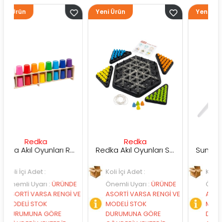
Yeni Ürün
Yeni Ürün
edka
Redka
Sunman
Redka Akıl Oyunları Renk Dedektifi Oyunu
Redka Akıl Oyunları Strateji Üçgeni Oyunu
Adet :
Koli İçi Adet :
Koli İçi Adet :
Uyarı
:
ÜRÜNDE
Önemli Uyarı
:
ÜRÜNDE
Önemli Uyarı
:
VARSA RENGİ VE
ASORTİ VARSA RENGİ VE
ASORTİ VARSA 
 STOK
MODELİ STOK
MODELİ STOK
NA GÖRE
DURUMUNA GÖRE
DURUMUNA GÖ