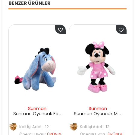
BENZER ÜRÜNLER
Sunman
Sunman
Sunman Oyuncak Eeyore Core Peluş 25 cm.
Sunman Oyuncak Minnie Core Peluş 25 cm
Koli İçi Adet : 12
Koli İçi Adet : 12
Koli
Önemli Uyarı
:
ÜRÜNDE
Önemli Uyarı
:
ÜRÜNDE
Öne