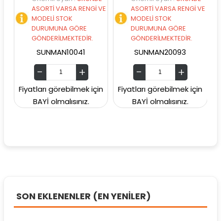
ASORTİ VARSA RENGİ VE
ASORTİ VARSA RENGİ VE
ASO
MODELİ STOK
MODELİ STOK
MOD
DURUMUNA GÖRE
DURUMUNA GÖRE
DU
GÖNDERİLMEKTEDİR.
GÖNDERİLMEKTEDİR.
GÖN
SUNMAN10041
SUNMAN20093
Fiyatları görebilmek için
Fiyatları görebilmek için
Fiyatla
BAYİ olmalısınız.
BAYİ olmalısınız.
BAY
SON EKLENENLER (EN YENİLER)