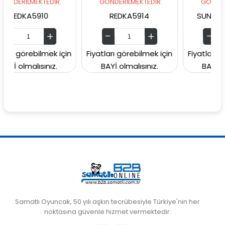
EKTEDİR.
GÖNDERİLMEKTEDİR.
GÖNDERİLMEKTEDİ
5910
REDKA5914
SUNMAN000060
ebilmek için
Fiyatları görebilmek için
Fiyatları görebilmek
lısınız.
BAYİ olmalısınız.
BAYİ olmalısınız
Samatlı Oyuncak, 50 yılı aşkın tecrübesiyle Türkiye'nin her
noktasına güvenle hizmet vermektedir.