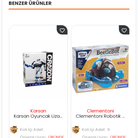
BENZER ÜRÜNLER
Karsan
Clementoni
Karsan Oyuncak Uzaktan Kumandalı Sensörlü Robot 1701
Clementoni Robotik Laboratuvarı Beetlebot 64192
Koli İçi Adet :
Koli İçi Adet : 6
Önemli Uyarı
:
ÜRÜNDE
Önemli Uyarı
:
ÜRÜNDE