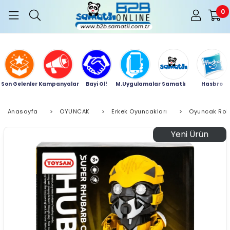
0
Son Gelenler
Kampanyalar
Bayi Ol!
M.Uygulamalar
Samatlı
Hasbro
Anasayfa
>
OYUNCAK
>
Erkek Oyuncakları
>
Oyuncak Rob
Yeni Ürün