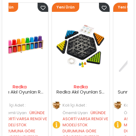
Yeni Ürün
Yeni Ürün
dka
Redka
Sunman
Redka Akıl Oyunları Renk Dedektifi Oyunu
Redka Akıl Oyunları Strateji Üçgeni Oyunu
det :
Koli İçi Adet :
Koli İçi Adet :
yarı
:
ÜRÜNDE
Önemli Uyarı
:
ÜRÜNDE
Önemli Uyarı
:
Ü
ARSA RENGİ VE
ASORTİ VARSA RENGİ VE
ASORTİ VARSA R
STOK
MODELİ STOK
MODELİ STOK
NA GÖRE
DURUMUNA GÖRE
DURUMUNA GÖ