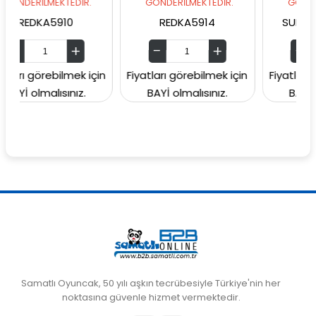
LMEKTEDİR.
GÖNDERİLMEKTEDİR.
GÖNDERİLMEKTED
A5910
REDKA5914
SUNMAN00006
rebilmek için
Fiyatları görebilmek için
Fiyatları görebilm
alısınız.
BAYİ olmalısınız.
BAYİ olmalısın
Samatlı Oyuncak, 50 yılı aşkın tecrübesiyle Türkiye'nin her
noktasına güvenle hizmet vermektedir.