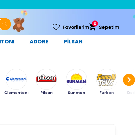
0
Favorilerim
Sepetim
NTONI
ADORE
PİLSAN
Clementoni
Pilsan
Sunman
Furkan
Ded