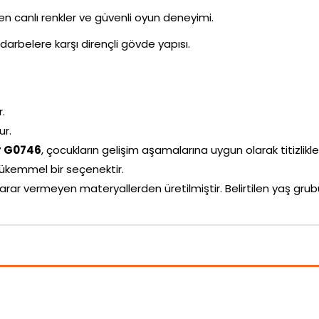
ken canlı renkler ve güvenli oyun deneyimi.
darbelere karşı dirençli gövde yapısı.
r.
ur.
r G0746
, çocukların gelişim aşamalarına uygun olarak titizlikle 
ükemmel bir seçenektir.
arar vermeyen materyallerden üretilmiştir. Belirtilen yaş g