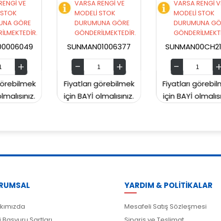
VARSA RENGİ VE
VARSA RENGİ VE
MODELİ STOK
MODELİ STOK
DURUMUNA GÖRE
DURUMUNA GÖRE
.
GÖNDERİLMEKTEDİR.
GÖNDERİLMEKTEDİR.
SUNMAN01006377
SUNMAN00CH2129
k
Fiyatları görebilmek
Fiyatları görebilmek
.
için BAYİ olmalısınız.
için BAYİ olmalısınız.
RUMSAL
YARDIM & POLİTİKALAR
kımızda
Mesafeli Satış Sözleşmesi
i Başvuru Şartları
Sipariş ve Teslimat