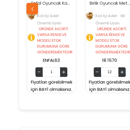
Enfal Oyuncak Kanz Pırpır Uçak
Birlik Oyuncak Metal Çek Bırak Taksi 1570
Koli İçi Adet :
Koli İçi Adet : 96
Önemli Uyarı
Önemli Uyarı
:
ÜRÜNDE ASORTİ
:
ÜRÜNDE ASORTİ
VARSA RENGİ VE
VARSA RENGİ VE
MODELİ STOK
MODELİ STOK
DURUMUNA GÖRE
DURUMUNA GÖRE
GÖNDERİLMEKTEDİR.
GÖNDERİLMEKTEDİR.
ENFAL63
18 1570
Fiyatları görebilmek
Fiyatları görebilmek
için BAYİ olmalısınız.
için BAYİ olmalısınız.