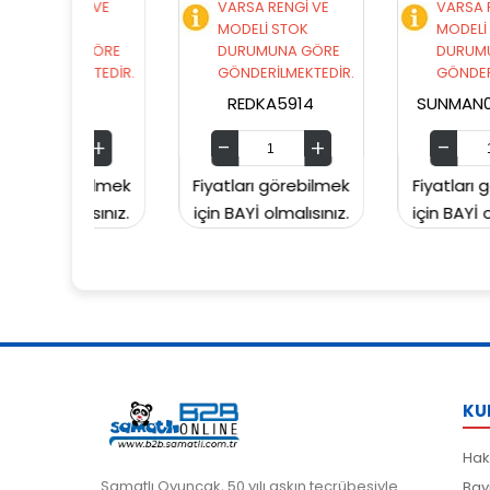
Gİ VE
VARSA RENGİ VE
VARSA RENGİ VE
OK
MODELİ STOK
MODELİ STOK
 GÖRE
DURUMUNA GÖRE
DURUMUNA GÖRE
EKTEDİR.
GÖNDERİLMEKTEDİR.
GÖNDERİLMEKTEDİR
10
REDKA5914
SUNMAN00006049
ebilmek
Fiyatları görebilmek
Fiyatları görebilme
lısınız.
için BAYİ olmalısınız.
için BAYİ olmalısınız
KU
Hak
Samatlı Oyuncak, 50 yılı aşkın tecrübesiyle
Bay