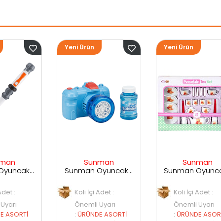
Yeni Ürün
Yeni Ürün
Sunman
Sunman
Sunman Oyuncak Kamera Temalı Balancuk Atan TAbanca
Sunman Oyuncak 29 Parça Porselen Seti
Koli İçi Adet :
Koli İçi Adet :
Önemli Uyarı
Önemli Uyarı
:
ÜRÜNDE ASORTİ
:
ÜRÜNDE ASORTİ