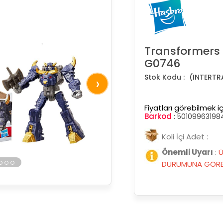
Transformers
G0746
(INTERTR
›
Fiyatları görebilmek iç
Barkod
:
50109963198
Koli İçi Adet :
Önemli Uyarı
:
Ü
DURUMUNA GÖRE 