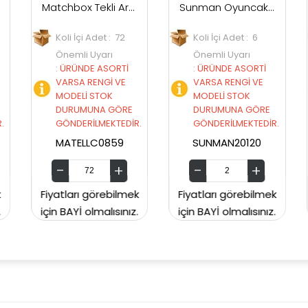
Matchbox Tekli Arabalar C0859
Sunman Oyuncak Road Rippers Sesli Ve Işıklı Speed Swipe Araba 27 cm
Koli İçi Adet : 72
Koli İçi Adet : 6
Koli 
Önemli Uyarı
Önemli Uyarı
Önem
:
ÜRÜNDE ASORTİ
:
ÜRÜNDE ASORTİ
:
ÜRÜ
VARSA RENGİ VE
VARSA RENGİ VE
VARS
MODELİ STOK
MODELİ STOK
MODE
DURUMUNA GÖRE
DURUMUNA GÖRE
DUR
GÖNDERİLMEKTEDİR.
GÖNDERİLMEKTEDİR.
GÖND
MATELLC0859
SUNMAN20120
N
Fiyatları görebilmek
Fiyatları görebilmek
Fiyatla
için BAYİ olmalısınız.
için BAYİ olmalısınız.
için BAY