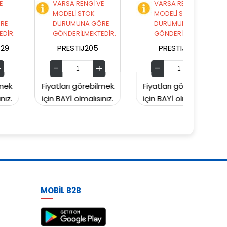
VARSA RENGİ VE
VARSA RENGİ VE
V
MODELİ STOK
MODELİ STOK
M
DURUMUNA GÖRE
DURUMUNA GÖRE
D
GÖNDERİLMEKTEDİR.
GÖNDERİLMEKTEDİR.
G
PRESTIJ205
PRESTIJ203
Fiyatları görebilmek
Fiyatları görebilmek
Fiya
için BAYİ olmalısınız.
için BAYİ olmalısınız.
için 
MOBİL B2B