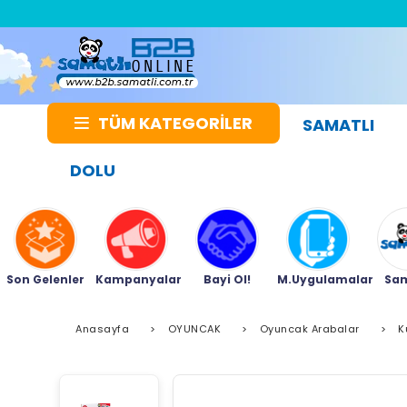
TÜM KATEGORİLER
SAMATLI
DOLU
Son Gelenler
Kampanyalar
Bayi Ol!
M.Uygulamalar
Sam
Anasayfa
>
OYUNCAK
>
Oyuncak Arabalar
>
K