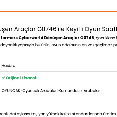
n Araçlar G0746 ile Keyifli Oyun Saatl
formers Cyberworld Dönüşen Araçlar G0746
, çocukları
ve dayanıklı yapısıyla bu ürün, oyun odalarının en vazgeçilmez p
Hasbro
✅ Orijinal Lisanslı
OYUNCAK>Oyuncak Arabalar>Kumandasız Arabalar
onik detaylarını taşıyan yüksek kalite standartlarında üretim.