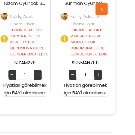
Nizam Oyuncak Spor Araba 4 lü
Sunman Oyuncak Teamsterz Street Moverz Sesli ve Işıklı Motorize Kamyonet
İçi Adet :
Koli İçi Adet : 6
Koli İçi Adet 
li Uyarı
Önemli Uyarı
Önemli Uyar
NDE ASORTİ
:
ÜRÜNDE ASORTİ
:
ÜRÜNDE AS
A RENGİ VE
VARSA RENGİ VE
VARSA RENG
Lİ STOK
MODELİ STOK
MODELİ STO
UMUNA GÖRE
DURUMUNA GÖRE
DURUMUNA 
ERİLMEKTEDİR.
GÖNDERİLMEKTEDİR.
GÖNDERİLME
IZAM279
SUNMAN71111
ENFAL6
rı görebilmek
Fiyatları görebilmek
Fiyatları göre
İ olmalısınız.
için BAYİ olmalısınız.
için BAYİ olmal