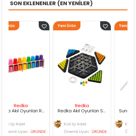
SON EKLENENLER (EN YENİLER)
Yeni Ürün
Yeni Ürün
dka
Redka
Sunman
Redka Akıl Oyunları Renk Dedektifi Oyunu
Redka Akıl Oyunları Strateji Üçgeni Oyunu
det :
Koli İçi Adet :
Koli İçi Adet :
yarı
:
ÜRÜNDE
Önemli Uyarı
:
ÜRÜNDE
Önemli Uyarı
:
Ü