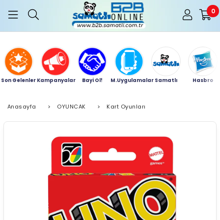
0
Son Gelenler
Kampanyalar
Bayi Ol!
M.Uygulamalar
Samatlı
Hasbro
Anasayfa
>
OYUNCAK
>
Kart Oyunları