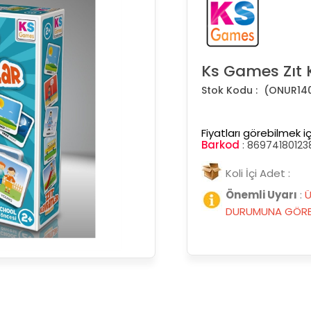
Ks Games Zıt 
(ONUR14
Fiyatları görebilmek iç
Barkod
:
86974180123
Koli İçi Adet :
Önemli Uyarı
:
Ü
DURUMUNA GÖRE 