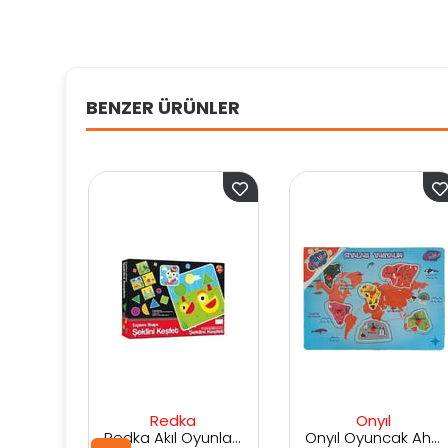
BENZER ÜRÜNLER
Redka
Onyıl
Ks G
Redka Akıl Oyunları Şeklini Keşfet
Onyıl Oyuncak Ahşap Tutmalı Kıtalar ve Bölgeler