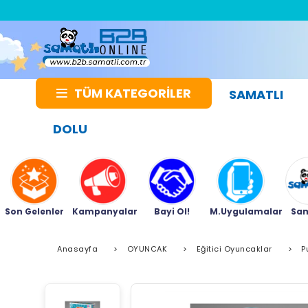
TÜM KATEGORİLER
SAMATLI
DOLU
Son Gelenler
Kampanyalar
Bayi Ol!
M.Uygulamalar
Sam
Anasayfa
>
OYUNCAK
>
Eğitici Oyuncaklar
>
P