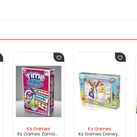
ames
Ks Games
DiyToy
Ks Games Zamanı Öğreniyorum Çocuk Puzzle
Ks Games Disney Winnie The Pooh - Puzzle (Yapboz) 100 Parça