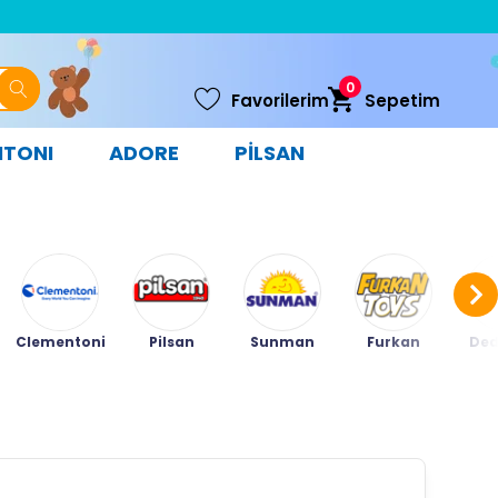
0
Favorilerim
Sepetim
NTONI
ADORE
PİLSAN
Clementoni
Pilsan
Sunman
Furkan
Ded