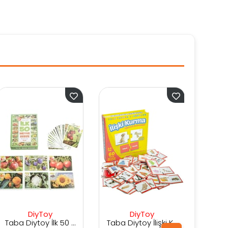
DiyToy
DiyToy
Taba Diytoy İlk 50 Meyve-Sebze Kartları
Taba Diytoy İlişki Kurma Eğlenceli Bulmacalar
Taba Diytoy Eğlenceli Alfabe 60 Parça Puzzle - Eşleştirme Oyunu