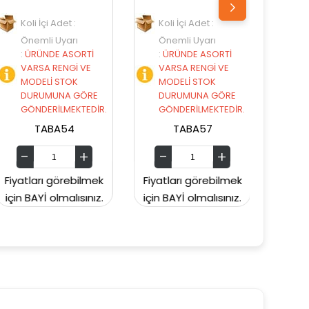
Koli İçi Adet :
Koli İçi Adet :
Önemli Uyarı
Önemli Uyarı
İ
:
ÜRÜNDE ASORTİ
:
ÜRÜNDE ASORTİ
VARSA RENGİ VE
VARSA RENGİ VE
MODELİ STOK
MODELİ STOK
E
DURUMUNA GÖRE
DURUMUNA GÖRE
İR.
GÖNDERİLMEKTEDİR.
GÖNDERİLMEKTEDİR.
TABA57
TABA58
mek
Fiyatları görebilmek
Fiyatları görebilmek
ız.
için BAYİ olmalısınız.
için BAYİ olmalısınız.