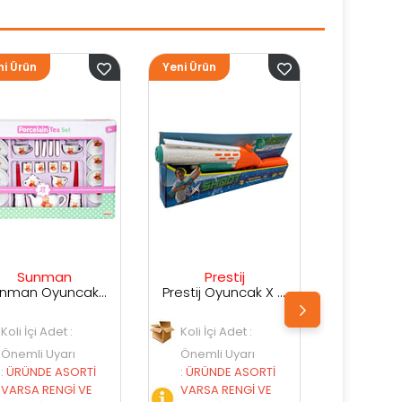
Yeni Ürün
Yeni Ürün
Ye
Prestij
Prestij
Prestij Oyuncak X Shot Kutuda Su Silahı
Prestij Oyuncak Kutulu Su Silahı
Koli İçi Adet :
Koli İçi Adet :
Önemli Uyarı
Önemli Uyarı
:
ÜRÜNDE ASORTİ
:
ÜRÜNDE ASORTİ
VARSA RENGİ VE
VARSA RENGİ VE