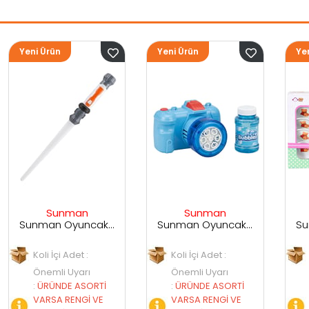
Yeni Ürün
Yeni Ürün
Sunman
Sunman
Sunman Oyuncak Sesli ve Işıklı Uzay Kılıcı
Sunman Oyuncak Kamera Temalı Balancuk Atan TAbanca
Sunman Oyuncak 29 Parça Porselen Seti
Koli İçi Adet :
Koli İçi Adet :
Önemli Uyarı
Önemli Uyarı
İ
:
ÜRÜNDE ASORTİ
:
ÜRÜNDE ASORTİ
VARSA RENGİ VE
VARSA RENGİ VE