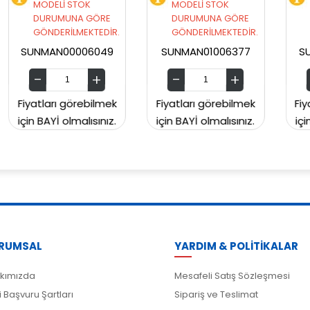
MODELİ STOK
MODELİ STOK
E
DURUMUNA GÖRE
DURUMUNA GÖRE
İR.
GÖNDERİLMEKTEDİR.
GÖNDERİLMEKTEDİR.
49
SUNMAN01006377
SUNMAN00CH2129
mek
Fiyatları görebilmek
Fiyatları görebilmek
ız.
için BAYİ olmalısınız.
için BAYİ olmalısınız.
RUMSAL
YARDIM & POLİTİKALAR
kımızda
Mesafeli Satış Sözleşmesi
i Başvuru Şartları
Sipariş ve Teslimat