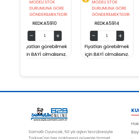
STOK
MODELİ STOK
MODELİ STOK
NA GÖRE
DURUMUNA GÖRE
DURUMUNA GÖR
LMEKTEDİR.
GÖNDERİLMEKTEDİR.
GÖNDERİLMEKTED
5910
REDKA5914
SUNMAN000060
örebilmek
Fiyatları görebilmek
Fiyatları görebil
malısınız.
için BAYİ olmalısınız.
için BAYİ olmalısın
KU
Hak
Samatlı Oyuncak, 50 yılı aşkın tecrübesiyle
Bay
Türkiye'nin her noktasına güvenle hizmet