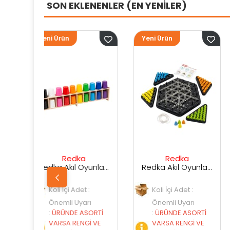
SON EKLENENLER (EN YENİLER)
Yeni Ürün
Yeni Ürün
ka
Redka
Sunman
Redka Akıl Oyunları Renk Dedektifi Oyunu
Redka Akıl Oyunları Strateji Üçgeni Oyunu
det :
Koli İçi Adet :
Koli İçi Adet :
yarı
Önemli Uyarı
Önemli Uyarı
 ASORTİ
:
ÜRÜNDE ASORTİ
:
ÜRÜNDE ASORT
ENGİ VE
VARSA RENGİ VE
VARSA RENGİ VE