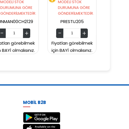
MODELİ STOK
MODELİ STOK
DURUMUNA GÖRE
DURUMUNA GÖRE
GÖNDERİLMEKTEDİR.
GÖNDERİLMEKTEDİR.
PRESTIJ205
PRESTIJ203
Fiyatları görebilmek
Fiyatları görebilmek
Fiy
için BAYİ olmalısınız.
için BAYİ olmalısınız.
içi
MOBİL B2B