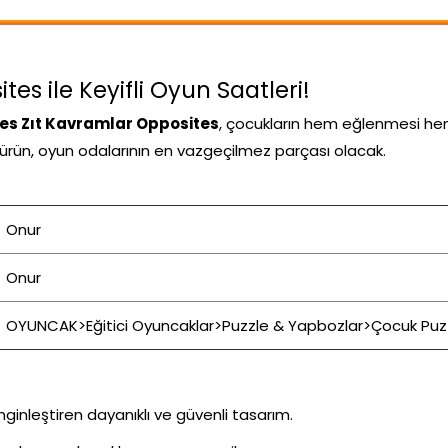
s ile Keyifli Oyun Saatleri!
s Zıt Kavramlar Opposites
, çocukların hem eğlenmesi hem
bu ürün, oyun odalarının en vazgeçilmez parçası olacak.
Onur
Onur
OYUNCAK>Eğitici Oyuncaklar>Puzzle & Yapbozlar>Çocuk Puz
inleştiren dayanıklı ve güvenli tasarım.