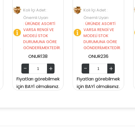
det :
Koli İçi Adet :
Koli İçi Adet :
yarı
Önemli Uyarı
Önemli Uyarı
 ASORTİ
:
ÜRÜNDE ASORTİ
:
ÜRÜNDE ASORT
ENGİ VE
VARSA RENGİ VE
VARSA RENGİ VE
STOK
MODELİ STOK
MODELİ STOK
NA GÖRE
DURUMUNA GÖRE
DURUMUNA GÖR
LMEKTEDİR.
GÖNDERİLMEKTEDİR.
GÖNDERİLMEKTED
138
ONUR236
TABA54
örebilmek
Fiyatları görebilmek
Fiyatları görebil
malısınız.
için BAYİ olmalısınız.
için BAYİ olmalısın