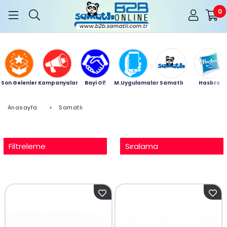
0
Son Gelenler
Kampanyalar
Bayi Ol!
M.Uygulamalar
Samatlı
Hasbro
Anasayfa
>
Samatlı
Filtreleme
Sıralama