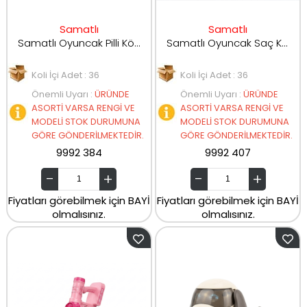
Samatlı
Samatlı
Samatlı Oyuncak Pilli Köpek Robot 111-1
Samatlı Oyuncak Saç Kurutma Oyun Seti HJ625
Koli İçi Adet : 36
Koli İçi Adet : 36
Önemli Uyarı
:
ÜRÜNDE
Önemli Uyarı
:
ÜRÜNDE
ASORTİ VARSA RENGİ VE
ASORTİ VARSA RENGİ VE
MODELİ STOK DURUMUNA
MODELİ STOK DURUMUNA
GÖRE GÖNDERİLMEKTEDİR.
GÖRE GÖNDERİLMEKTEDİR.
9992 384
9992 407
Fiyatları görebilmek için BAYİ
Fiyatları görebilmek için BAYİ
olmalısınız.
olmalısınız.