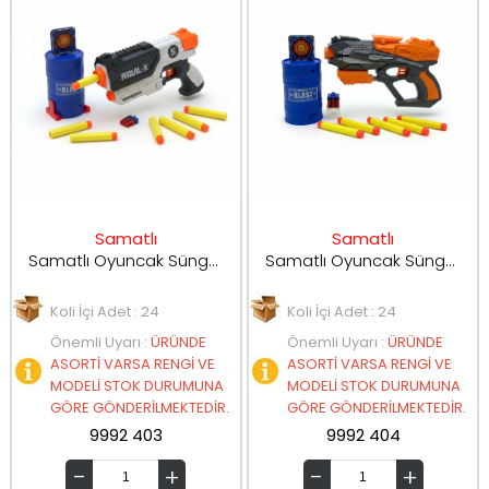
Samatlı
Samatlı
Samatlı Oyuncak Sünger Atan Silah 999-34
Samatlı Oyuncak Sünger Atan Silah 999-38
Koli İçi Adet : 24
Koli İçi Adet : 24
Önemli Uyarı
:
ÜRÜNDE
Önemli Uyarı
:
ÜRÜNDE
ASORTİ VARSA RENGİ VE
ASORTİ VARSA RENGİ VE
MODELİ STOK DURUMUNA
MODELİ STOK DURUMUNA
GÖRE GÖNDERİLMEKTEDİR.
GÖRE GÖNDERİLMEKTEDİR.
9992 403
9992 404