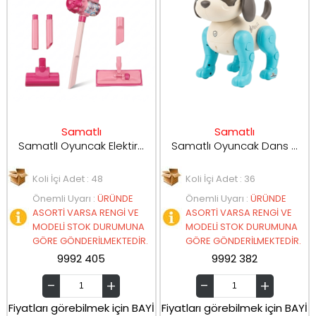
Samatlı
Samatlı
SamatlI Oyuncak Elektirikli Süpürge HJ619E
Samatlı Oyuncak Dans Eden Robot Köpek 111-2
Koli İçi Adet : 48
Koli İçi Adet : 36
Önemli Uyarı
:
ÜRÜNDE
Önemli Uyarı
:
ÜRÜNDE
ASORTİ VARSA RENGİ VE
ASORTİ VARSA RENGİ VE
MODELİ STOK DURUMUNA
MODELİ STOK DURUMUNA
GÖRE GÖNDERİLMEKTEDİR.
GÖRE GÖNDERİLMEKTEDİR.
9992 405
9992 382
Fiyatları görebilmek için BAYİ
Fiyatları görebilmek için BAYİ