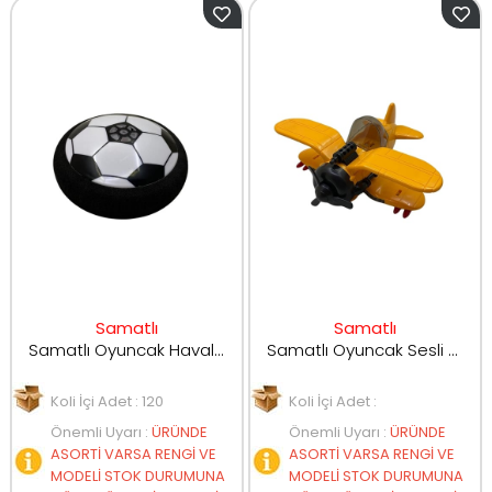
Samatlı
Samatlı
Samatlı Oyuncak Havalı Futbol Oyunu Topu Orta Boy 789-32A
Samatlı Oyuncak Sesli ve Işıklı Uçak 286-38
Koli İçi Adet : 120
Koli İçi Adet :
Önemli Uyarı
:
ÜRÜNDE
Önemli Uyarı
:
ÜRÜNDE
ASORTİ VARSA RENGİ VE
ASORTİ VARSA RENGİ VE
MODELİ STOK DURUMUNA
MODELİ STOK DURUMUNA