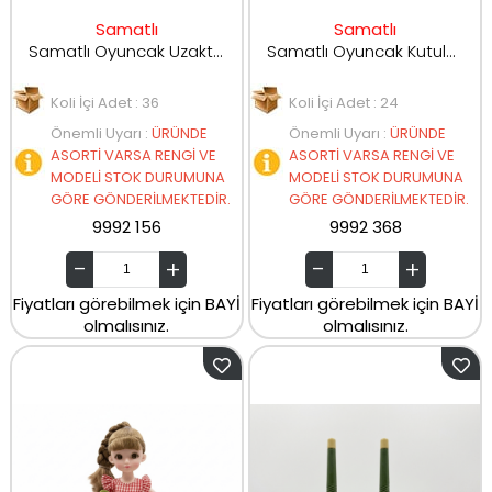
Samatlı
Samatlı
Samatlı Oyuncak Uzaktan Kumandalı Kameralı Drone H15
Samatlı Oyuncak Kutulu Büyük Boy Model Bebek SK048A/SK048B/SK048C/SK048D
Koli İçi Adet : 36
Koli İçi Adet : 24
Önemli Uyarı
:
ÜRÜNDE
Önemli Uyarı
:
ÜRÜNDE
ASORTİ VARSA RENGİ VE
ASORTİ VARSA RENGİ VE
MODELİ STOK DURUMUNA
MODELİ STOK DURUMUNA
GÖRE GÖNDERİLMEKTEDİR.
GÖRE GÖNDERİLMEKTEDİR.
9992 156
9992 368
Fiyatları görebilmek için BAYİ
Fiyatları görebilmek için BAYİ
olmalısınız.
olmalısınız.