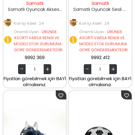
Samatlı
Samatlı
Samatlı Oyuncak Aksesuarlı Büyük Boy Bebek SK047/SK47A/SK47B/SK47C
Samatlı Oyuncak Sesli ve Işıklı Robot Köpek 333-9
Koli İçi Adet : 24
Koli İçi Adet : 24
Önemli Uyarı
:
ÜRÜNDE
Önemli Uyarı
:
ÜRÜNDE
ASORTİ VARSA RENGİ VE
ASORTİ VARSA RENGİ VE
MODELİ STOK DURUMUNA
MODELİ STOK DURUMUNA
GÖRE GÖNDERİLMEKTEDİR.
GÖRE GÖNDERİLMEKTEDİR.
9992 369
9992 412
Fiyatları görebilmek için BAYİ
Fiyatları görebilmek için BAYİ
olmalısınız.
olmalısınız.