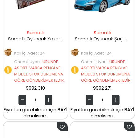
Samatlı
Samatlı
Samatlı Oyuncak Yazar Kasa 666-4
Samatlı Oyuncak Şarjlı Uzaktan Kumandalı Araba JX6V600-53A
Koli İçi Adet : 24
Koli İçi Adet : 24
Önemli Uyarı
:
ÜRÜNDE
Önemli Uyarı
:
ÜRÜNDE
ASORTİ VARSA RENGİ VE
ASORTİ VARSA RENGİ VE
MODELİ STOK DURUMUNA
MODELİ STOK DURUMUNA
GÖRE GÖNDERİLMEKTEDİR.
GÖRE GÖNDERİLMEKTEDİR.
9992 310
9992 271
Fiyatları görebilmek için BAYİ
Fiyatları görebilmek için BAYİ
olmalısınız.
olmalısınız.