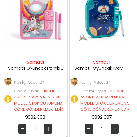
Samatlı
Samatlı
Samatlı Oyuncak Pembe Elektronik Tablet WF-3019
Samatlı Oyuncak Mavi Elektronik Tablet WF-3006A
Koli İçi Adet : 24
Koli İçi Adet : 24
Önemli Uyarı
:
ÜRÜNDE
Önemli Uyarı
:
ÜRÜNDE
ASORTİ VARSA RENGİ VE
ASORTİ VARSA RENGİ VE
MODELİ STOK DURUMUNA
MODELİ STOK DURUMUNA
GÖRE GÖNDERİLMEKTEDİR.
GÖRE GÖNDERİLMEKTEDİR.
9992 398
9992 397