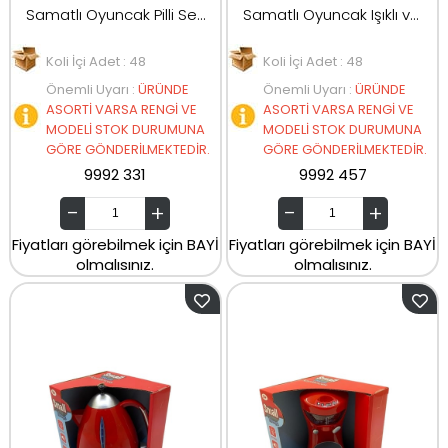
Samatlı Oyuncak Pilli Sesli Işıklı Uçak 286-28
Samatlı Oyuncak Işıklı ve Sesli Ütü 2027-56
Koli İçi Adet : 48
Koli İçi Adet : 48
Önemli Uyarı
:
ÜRÜNDE
Önemli Uyarı
:
ÜRÜNDE
ASORTİ VARSA RENGİ VE
ASORTİ VARSA RENGİ VE
MODELİ STOK DURUMUNA
MODELİ STOK DURUMUNA
GÖRE GÖNDERİLMEKTEDİR.
GÖRE GÖNDERİLMEKTEDİR.
9992 331
9992 457
Fiyatları görebilmek için BAYİ
Fiyatları görebilmek için BAYİ
olmalısınız.
olmalısınız.