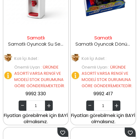
Samatlı
Samatlı
Samatlı Oyuncak Su Sebili Oyun Seti J620
Samatlı Oyuncak Dönüşebilen Dinozor Transformer Robot KD-8815E
Koli İçi Adet :
Koli İçi Adet :
Önemli Uyarı
:
ÜRÜNDE
Önemli Uyarı
:
ÜRÜNDE
ASORTİ VARSA RENGİ VE
ASORTİ VARSA RENGİ VE
MODELİ STOK DURUMUNA
MODELİ STOK DURUMUNA
GÖRE GÖNDERİLMEKTEDİR.
GÖRE GÖNDERİLMEKTEDİR.
9992 330
9992 417
Fiyatları görebilmek için BAYİ
Fiyatları görebilmek için BAYİ
olmalısınız.
olmalısınız.