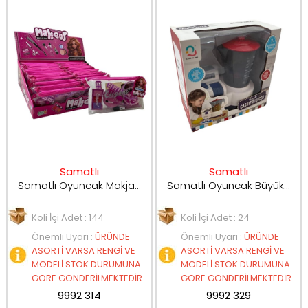
Samatlı
Samatlı
Samatlı Oyuncak Makjaj Seti SP-H-06
Samatlı Oyuncak Büyük Blender Seti J619
Koli İçi Adet : 144
Koli İçi Adet : 24
Önemli Uyarı
:
ÜRÜNDE
Önemli Uyarı
:
ÜRÜNDE
ASORTİ VARSA RENGİ VE
ASORTİ VARSA RENGİ VE
MODELİ STOK DURUMUNA
MODELİ STOK DURUMUNA
GÖRE GÖNDERİLMEKTEDİR.
GÖRE GÖNDERİLMEKTEDİR.
9992 314
9992 329