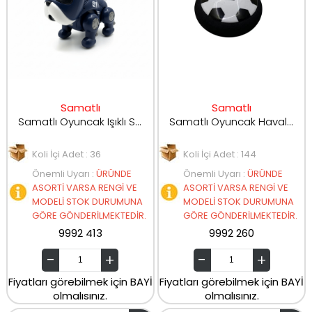
Samatlı
Samatlı
Samatlı Oyuncak Işıklı Sesli Yürüyen Robot Köpek 613A
Samatlı Oyuncak Havalı Futbol Oyunu Topu Küçük Boy 789-14
Koli İçi Adet : 36
Koli İçi Adet : 144
Önemli Uyarı
:
ÜRÜNDE
Önemli Uyarı
:
ÜRÜNDE
ASORTİ VARSA RENGİ VE
ASORTİ VARSA RENGİ VE
MODELİ STOK DURUMUNA
MODELİ STOK DURUMUNA
GÖRE GÖNDERİLMEKTEDİR.
GÖRE GÖNDERİLMEKTEDİR.
9992 413
9992 260
Fiyatları görebilmek için BAYİ
Fiyatları görebilmek için BAYİ
olmalısınız.
olmalısınız.