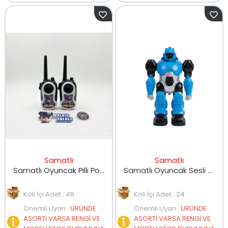
Samatlı
Samatlı
Samatlı Oyuncak Pilli Polis Telsizi Walkie Talkie 007-5
Samatlı Oyuncak Sesli ve Işıklı Yürüyen Robot 333-11/12/13
Koli İçi Adet : 48
Koli İçi Adet : 24
Önemli Uyarı
:
ÜRÜNDE
Önemli Uyarı
:
ÜRÜNDE
ASORTİ VARSA RENGİ VE
ASORTİ VARSA RENGİ VE