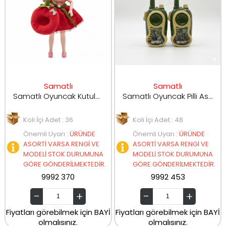
Samatlı
Samatlı
Samatlı Oyuncak Kutulu Aksesuarlı Model Bebek SK139/SK139B/SK139D
Samatlı Oyuncak Pilli AskerTelsizi Walkie Talkie 007-6
Koli İçi Adet : 36
Koli İçi Adet : 48
Önemli Uyarı
:
ÜRÜNDE
Önemli Uyarı
:
ÜRÜNDE
ASORTİ VARSA RENGİ VE
ASORTİ VARSA RENGİ VE
MODELİ STOK DURUMUNA
MODELİ STOK DURUMUNA
GÖRE GÖNDERİLMEKTEDİR.
GÖRE GÖNDERİLMEKTEDİR.
9992 370
9992 453
Fiyatları görebilmek için BAYİ
Fiyatları görebilmek için BAYİ
olmalısınız.
olmalısınız.