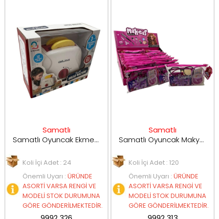
Samatlı
Samatlı
Samatlı Oyuncak Ekmek Kızartma Makinesi J614
Samatlı Oyuncak Makyaj Seti SP-H-05
Koli İçi Adet : 24
Koli İçi Adet : 120
Önemli Uyarı
:
ÜRÜNDE
Önemli Uyarı
:
ÜRÜNDE
ASORTİ VARSA RENGİ VE
ASORTİ VARSA RENGİ VE
MODELİ STOK DURUMUNA
MODELİ STOK DURUMUNA
GÖRE GÖNDERİLMEKTEDİR.
GÖRE GÖNDERİLMEKTEDİR.
9992 326
9992 313