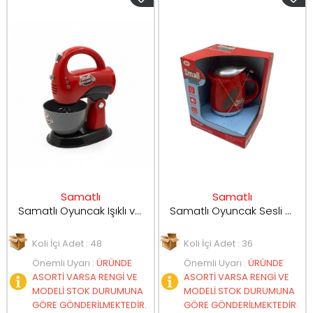
Samatlı
Samatlı
Samatlı Oyuncak Işıklı ve Sesli Blender Makinesi 2027-54
Samatlı Oyuncak Sesli ve Işıklı Kettle 2027-51
Koli İçi Adet : 48
Koli İçi Adet : 36
Önemli Uyarı
:
ÜRÜNDE
Önemli Uyarı
:
ÜRÜNDE
ASORTİ VARSA RENGİ VE
ASORTİ VARSA RENGİ VE
MODELİ STOK DURUMUNA
MODELİ STOK DURUMUNA
GÖRE GÖNDERİLMEKTEDİR.
GÖRE GÖNDERİLMEKTEDİR.