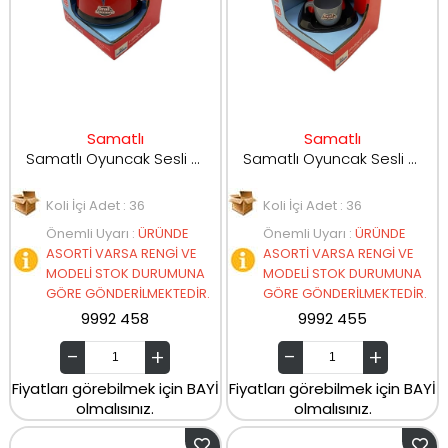
Samatlı
Samatlı
Samatlı Oyuncak Sesli ve Işıklı Çaydanlık 2027-58
Samatlı Oyuncak Sesli ve Işıklı Kahve Makinesi 2027-52
Koli İçi Adet : 36
Koli İçi Adet : 36
Önemli Uyarı
:
ÜRÜNDE
Önemli Uyarı
:
ÜRÜNDE
ASORTİ VARSA RENGİ VE
ASORTİ VARSA RENGİ VE
MODELİ STOK DURUMUNA
MODELİ STOK DURUMUNA
GÖRE GÖNDERİLMEKTEDİR.
GÖRE GÖNDERİLMEKTEDİR.
9992 458
9992 455
Fiyatları görebilmek için BAYİ
Fiyatları görebilmek için BAYİ
olmalısınız.
olmalısınız.