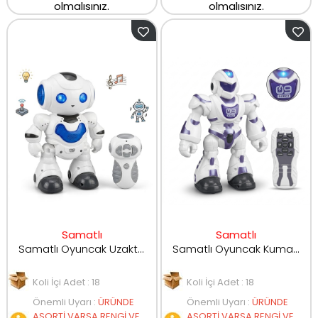
olmalısınız.
olmalısınız.
Samatlı
Samatlı
Samatlı Oyuncak Uzaktan Kumandalı Robot 606-2
Samatlı Oyuncak Kumandalı Sesli Müzikli Robot 606-3
Koli İçi Adet : 18
Koli İçi Adet : 18
Önemli Uyarı
:
ÜRÜNDE
Önemli Uyarı
:
ÜRÜNDE
ASORTİ VARSA RENGİ VE
ASORTİ VARSA RENGİ VE