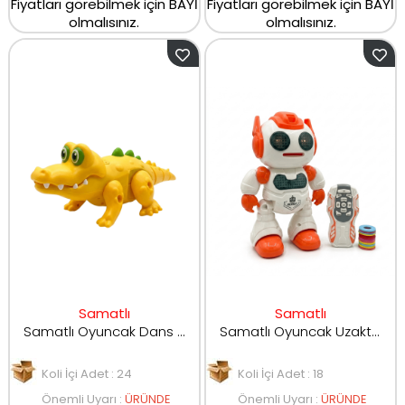
Fiyatları görebilmek için BAYİ
Fiyatları görebilmek için BAYİ
olmalısınız.
olmalısınız.
Samatlı
Samatlı
Samatlı Oyuncak Dans Eden Robot Timsah 111-3
Samatlı Oyuncak Uzaktan Kumadanlı Dansçı Robot 606-30
Koli İçi Adet : 24
Koli İçi Adet : 18
Önemli Uyarı
:
ÜRÜNDE
Önemli Uyarı
:
ÜRÜNDE