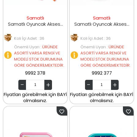
Samatlı
Samatlı
Samatlı Oyuncak Aksesuarlı Büyük Boy Bebek 2388-1-2-3
Samatlı Oyuncak Aksesuarlı Büyük Boy Bebek 2118-1-2-3
Koli İçi Adet : 36
Koli İçi Adet : 36
Önemli Uyarı
:
ÜRÜNDE
Önemli Uyarı
:
ÜRÜNDE
ASORTİ VARSA RENGİ VE
ASORTİ VARSA RENGİ VE
MODELİ STOK DURUMUNA
MODELİ STOK DURUMUNA
GÖRE GÖNDERİLMEKTEDİR.
GÖRE GÖNDERİLMEKTEDİR.
9992 378
9992 377
Fiyatları görebilmek için BAYİ
Fiyatları görebilmek için BAYİ
olmalısınız.
olmalısınız.