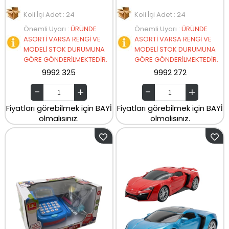
Koli İçi Adet : 24
Koli İçi Adet : 24
Önemli Uyarı
:
ÜRÜNDE
Önemli Uyarı
:
ÜRÜNDE
ASORTİ VARSA RENGİ VE
ASORTİ VARSA RENGİ VE
MODELİ STOK DURUMUNA
MODELİ STOK DURUMUNA
GÖRE GÖNDERİLMEKTEDİR.
GÖRE GÖNDERİLMEKTEDİR.
9992 325
9992 272
Fiyatları görebilmek için BAYİ
Fiyatları görebilmek için BAYİ
olmalısınız.
olmalısınız.