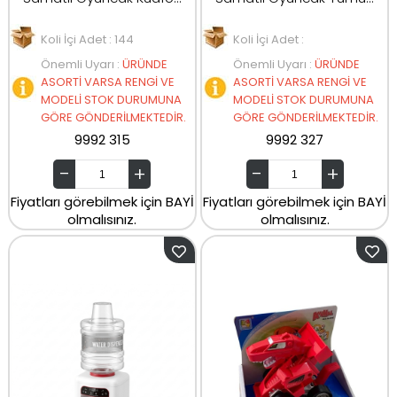
Koli İçi Adet : 144
Koli İçi Adet :
Önemli Uyarı
:
ÜRÜNDE
Önemli Uyarı
:
ÜRÜNDE
ASORTİ VARSA RENGİ VE
ASORTİ VARSA RENGİ VE
MODELİ STOK DURUMUNA
MODELİ STOK DURUMUNA
GÖRE GÖNDERİLMEKTEDİR.
GÖRE GÖNDERİLMEKTEDİR.
9992 315
9992 327
Fiyatları görebilmek için BAYİ
Fiyatları görebilmek için BAYİ
olmalısınız.
olmalısınız.