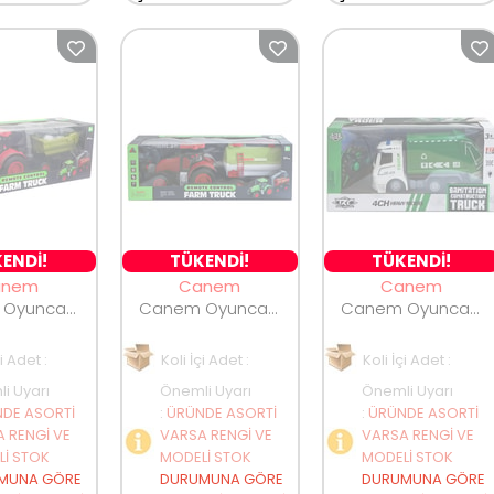
ENDİ!
TÜKENDİ!
TÜKENDİ!
anem
Canem
Canem
Canem Oyuncak Full Fonksiyonlu Uzaktan Kumandalı Traktör 666-91
Canem Oyuncak Full Fonksiyonlu Uzaktan Kumandalı Traktör 666-87
Canem Oyuncak Şarjlı Uzaktan Kumandalı Çöp Kamyonu HT311
çi Adet :
Koli İçi Adet :
Koli İçi Adet :
i Uyarı
Önemli Uyarı
Önemli Uyarı
DE ASORTİ
:
ÜRÜNDE ASORTİ
:
ÜRÜNDE ASORTİ
 RENGİ VE
VARSA RENGİ VE
VARSA RENGİ VE
İ STOK
MODELİ STOK
MODELİ STOK
MUNA GÖRE
DURUMUNA GÖRE
DURUMUNA GÖRE