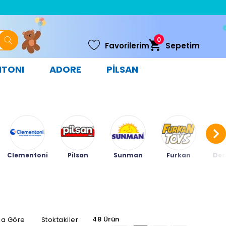
0
Favorilerim
Sepetim
NTONI
ADORE
PİLSAN
Clementoni
Pilsan
Sunman
Furkan
Ded
48 Ürün
na Göre
Stoktakiler