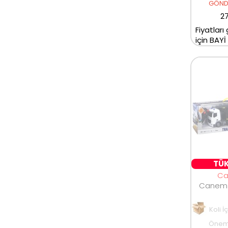
GÖNDE
27
Fiyatları
için BAYİ
TÜK
C
Koli İ
Öneml