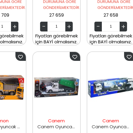
MUNA GÖRE
DURUMUNA GÖRE
DURUMUNA GÖRE
RİLMEKTEDİR.
GÖNDERİLMEKTEDİR.
GÖNDERİLMEKTEDİR
 709
27 659
27 658
 görebilmek
Fiyatları görebilmek
Fiyatları görebilmek
 olmalısınız.
için BAYİ olmalısınız.
için BAYİ olmalısınız.
imon
Canem
Canem
Limon Oyuncak Şarjlı Uzaktan Kumandalı Kamyon FC402A
Canem Oyuncak Şarjlı Uzaktan Kumandalı Çöp Kamyonu 687A
Canem Oyuncak Uzaktan Kumandalı Şarjlı Tır 928-34/928-35