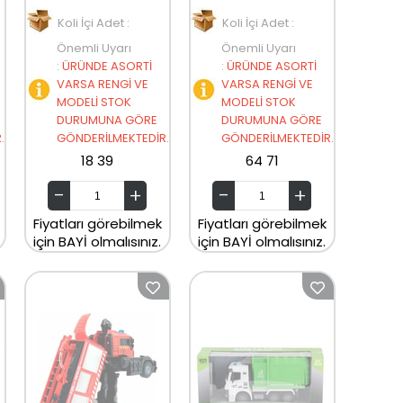
Koli İçi Adet :
Koli İçi Adet :
Önemli Uyarı
Önemli Uyarı
:
ÜRÜNDE ASORTİ
:
ÜRÜNDE ASORTİ
VARSA RENGİ VE
VARSA RENGİ VE
MODELİ STOK
MODELİ STOK
DURUMUNA GÖRE
DURUMUNA GÖRE
.
GÖNDERİLMEKTEDİR.
GÖNDERİLMEKTEDİR.
18 39
64 71
Fiyatları görebilmek
Fiyatları görebilmek
için BAYİ olmalısınız.
için BAYİ olmalısınız.