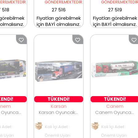
RİLMEKTEDİR.
GÖNDERİLMEKTEDİR.
GÖNDERİLMEKTEDİR
 518
27 516
27 519
 görebilmek
Fiyatları görebilmek
Fiyatları görebilmek
 olmalısınız.
için BAYİ olmalısınız.
için BAYİ olmalısınız.
ENDİ!
TÜKENDİ!
TÜKENDİ!
anem
Karsan
Canem
Canem Oyuncak Uzaktan Kumandalı Tır Şarjlı HT188
Karsan Oyuncak Büyük Full Fonksiyonlu Şarjlı Tır Seti QH300-1D
Canem Oyuncak Uzaktan Kumandalı Şarjlı Tır AH999D-2D
çi Adet :
Koli İçi Adet :
Koli İçi Adet :
i Uyarı
Önemli Uyarı
Önemli Uyarı