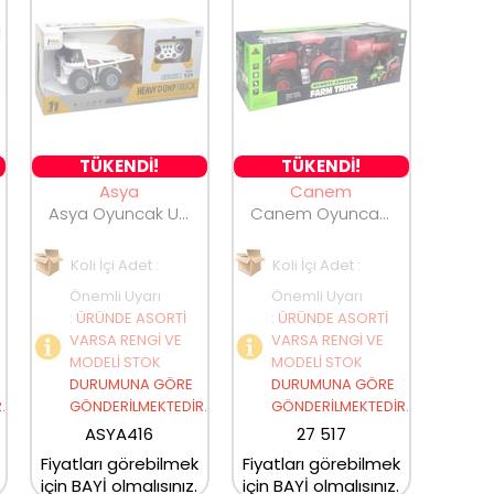
TÜKENDİ!
TÜKENDİ!
Asya
Canem
Asya Oyuncak Uzaktan Kumandalı Kamyon A8196-QH9008
Canem Oyuncak Full Fonksiyonlu Uzaktan Kumandalı Traktör 666-90
Koli İçi Adet :
Koli İçi Adet :
Önemli Uyarı
Önemli Uyarı
:
ÜRÜNDE ASORTİ
:
ÜRÜNDE ASORTİ
VARSA RENGİ VE
VARSA RENGİ VE
MODELİ STOK
MODELİ STOK
DURUMUNA GÖRE
DURUMUNA GÖRE
.
GÖNDERİLMEKTEDİR.
GÖNDERİLMEKTEDİR.
ASYA416
27 517
Fiyatları görebilmek
Fiyatları görebilmek
için BAYİ olmalısınız.
için BAYİ olmalısınız.