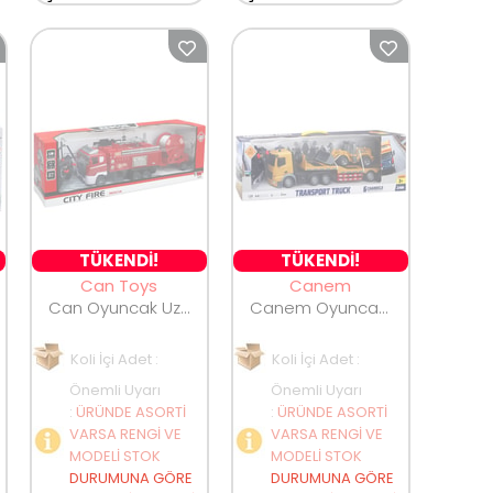
TÜKENDİ!
TÜKENDİ!
Can Toys
Canem
Can Oyuncak Uzaktan Kumandalı Şarjlı İtfaiye Aracı 328-70
Canem Oyuncak Uzaktan Kumandalı Şarjlı Tır HT079
Koli İçi Adet :
Koli İçi Adet :
Önemli Uyarı
Önemli Uyarı
:
ÜRÜNDE ASORTİ
:
ÜRÜNDE ASORTİ
VARSA RENGİ VE
VARSA RENGİ VE
MODELİ STOK
MODELİ STOK
DURUMUNA GÖRE
DURUMUNA GÖRE