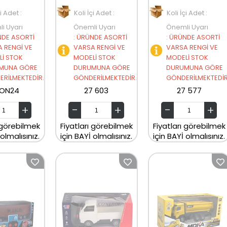
çi Adet :
Koli İçi Adet :
Koli İçi Adet :
i Uyarı
Önemli Uyarı
Önemli Uyarı
DE ASORTİ
:
ÜRÜNDE ASORTİ
:
ÜRÜNDE ASORTİ
 RENGİ VE
VARSA RENGİ VE
VARSA RENGİ VE
İ STOK
MODELİ STOK
MODELİ STOK
MUNA GÖRE
DURUMUNA GÖRE
DURUMUNA GÖRE
RİLMEKTEDİR.
GÖNDERİLMEKTEDİR.
GÖNDERİLMEKTEDİR
MON24
27 603
27 577
 görebilmek
Fiyatları görebilmek
Fiyatları görebilmek
 olmalısınız.
için BAYİ olmalısınız.
için BAYİ olmalısınız.