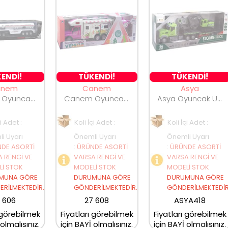
ENDİ!
TÜKENDİ!
TÜKENDİ!
anem
Canem
Asya
Canem Oyuncak Şarjlı Uzaktan Kumandalı Tır Tanker 639A-1
Canem Oyuncak Şarjlı Uzaktan Kumandalı Karavan Kamyon FC001/FC003
Asya Oyuncak Uzaktan Kumandalı Şarjlı İş Makinası Taşıyan Tır A8196-QH9010
çi Adet :
Koli İçi Adet :
Koli İçi Adet :
i Uyarı
Önemli Uyarı
Önemli Uyarı
DE ASORTİ
:
ÜRÜNDE ASORTİ
:
ÜRÜNDE ASORTİ
 RENGİ VE
VARSA RENGİ VE
VARSA RENGİ VE
İ STOK
MODELİ STOK
MODELİ STOK
MUNA GÖRE
DURUMUNA GÖRE
DURUMUNA GÖRE
RİLMEKTEDİR.
GÖNDERİLMEKTEDİR.
GÖNDERİLMEKTEDİR
 606
27 608
ASYA418
 görebilmek
Fiyatları görebilmek
Fiyatları görebilmek
 olmalısınız.
için BAYİ olmalısınız.
için BAYİ olmalısınız.