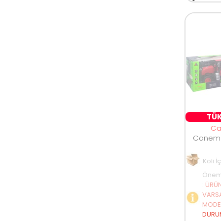
TÜK
C
Koli İ
Öneml
:
ÜRÜN
VARSA
MODEL
DURU