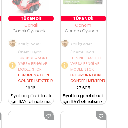
TÜKENDİ!
TÜKENDİ!
Canali
Canem
Canali Oyuncak Uzaktan Kumandalı Robota Dönüşen İtfaiye 828-5
Canem Oyuncak Uzaktan Kumandalı Büyük Şarjlı Çöp Kamyonu YJ-113-1
Koli İçi Adet :
Koli İçi Adet :
Önemli Uyarı
Önemli Uyarı
:
ÜRÜNDE ASORTİ
:
ÜRÜNDE ASORTİ
VARSA RENGİ VE
VARSA RENGİ VE
MODELİ STOK
MODELİ STOK
DURUMUNA GÖRE
DURUMUNA GÖRE
.
GÖNDERİLMEKTEDİR.
GÖNDERİLMEKTEDİR.
16 16
27 605
Fiyatları görebilmek
Fiyatları görebilmek
için BAYİ olmalısınız.
için BAYİ olmalısınız.