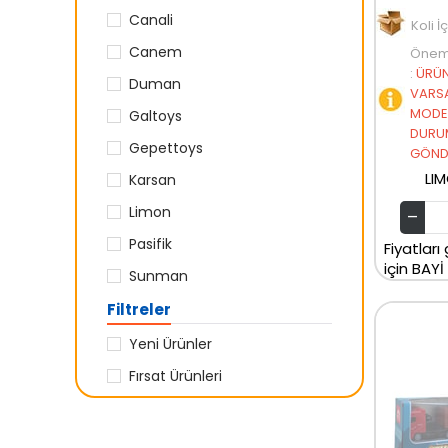
Canali
Koli İ
Canem
Öneml
:
ÜRÜN
Duman
VARSA
MODEL
Galtoys
DURU
Gepettoys
GÖNDE
LI
Karsan
Limon
Pasifik
Fiyatları
için BAYİ
Sunman
Filtreler
Yeni Ürünler
Fırsat Ürünleri