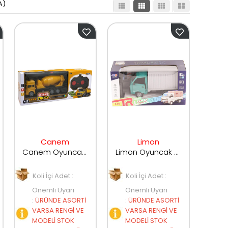
A)
Canem
Limon
Canem Oyuncak Şarjlı Uzaktan Kumandalı Harç Kamyonu 313A-2
Limon Oyuncak Şarjlı Uzaktan Kumandalı Duman Atan Kamyon 3688-G148A
Koli İçi Adet :
Koli İçi Adet :
Önemli Uyarı
Önemli Uyarı
:
ÜRÜNDE ASORTİ
:
ÜRÜNDE ASORTİ
VARSA RENGİ VE
VARSA RENGİ VE
MODELİ STOK
MODELİ STOK