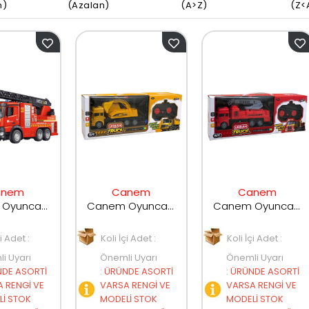
n)
(Azalan)
(A>Z)
(Z<
anem
Canem
Canem
Canem Oyuncak Uzaktan Kumandalı Büyük Kutulu Şarjlı Fonksiyonlu İtfaiye 93310
Canem Oyuncak Şarjlı Uzaktan Kumandalı Kamyon 313A-1
Canem Oyuncak Şarjlı Uzaktan Kumandalı İtfaiye Aracı 314A-1
çi Adet :
Koli İçi Adet :
Koli İçi Adet :
i Uyarı
Önemli Uyarı
Önemli Uyarı
DE ASORTİ
:
ÜRÜNDE ASORTİ
:
ÜRÜNDE ASORTİ
 RENGİ VE
VARSA RENGİ VE
VARSA RENGİ VE
İ STOK
MODELİ STOK
MODELİ STOK