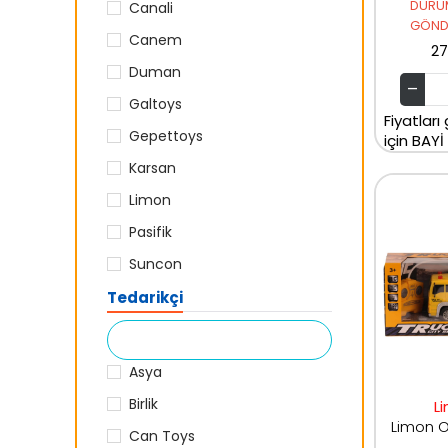
DURU
Canali
GÖNDE
Canem
27
Duman
Galtoys
Fiyatları
Gepettoys
için BAYİ
Karsan
Limon
Pasifik
Suncon
Tedarikçi
Asya
Birlik
L
Can Toys