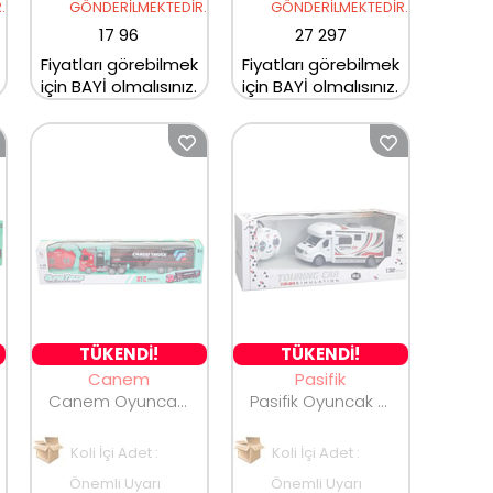
.
GÖNDERİLMEKTEDİR.
GÖNDERİLMEKTEDİR.
17 96
27 297
Fiyatları görebilmek
Fiyatları görebilmek
için BAYİ olmalısınız.
için BAYİ olmalısınız.
TÜKENDİ!
TÜKENDİ!
Canem
Pasifik
Canem Oyuncak Şarjlı Uzaktan Kumandalı Tır AH999D-1D
Pasifik Oyuncak Kumandalı Karavan QH201-1
Koli İçi Adet :
Koli İçi Adet :
Önemli Uyarı
Önemli Uyarı