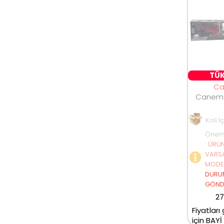
TÜK
C
Koli İ
Öneml
:
ÜRÜN
VARSA
MODEL
DURU
GÖNDE
27
Fiyatları
için BAYİ