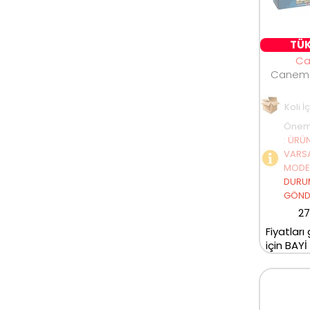
TÜK
C
Koli İ
Öneml
:
ÜRÜN
VARSA
MODEL
DURU
GÖNDE
27
Fiyatları
için BAYİ