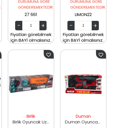
DURUMUNA GÖRE
DURUMUNA GÖRE
.
GÖNDERİLMEKTEDİR.
GÖNDERİLMEKTEDİR.
27 661
LIMON22
Fiyatları görebilmek
Fiyatları görebilmek
için BAYİ olmalısınız.
için BAYİ olmalısınız.
Birlik
Duman
Birlik Oyuncak Uzaktan Kumandalı 4 Fonsiyon Şarjlı Uzun Tır QH200-5-QH200-6
Duman Oyuncak Uzaktan Kumandalı 5 Fonksiyon DMN3589-1S 1:18