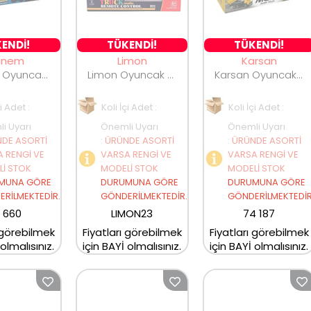
ENDİ!
TÜKENDİ!
TÜKENDİ!
anem
Limon
Karsan
Canem Oyuncak Şarjlı Uzaktan Kumandalı Tır 636A-1/636A-2
Limon Oyuncak Şarjlı Uzaktan Kumandalı Duman Atan Kamyonet 3688-G182A
Karsan Oyuncak Uzaktan Kumandalı Şarjlı Full Fonksiyonlu Kamyon
çi Adet :
Koli İçi Adet :
Koli İçi Adet :
i Uyarı
Önemli Uyarı
Önemli Uyarı
DE ASORTİ
:
ÜRÜNDE ASORTİ
:
ÜRÜNDE ASORTİ
 RENGİ VE
VARSA RENGİ VE
VARSA RENGİ VE
İ STOK
MODELİ STOK
MODELİ STOK
MUNA GÖRE
DURUMUNA GÖRE
DURUMUNA GÖRE
RİLMEKTEDİR.
GÖNDERİLMEKTEDİR.
GÖNDERİLMEKTEDİR
 660
LIMON23
74 187
 görebilmek
Fiyatları görebilmek
Fiyatları görebilmek
 olmalısınız.
için BAYİ olmalısınız.
için BAYİ olmalısınız.