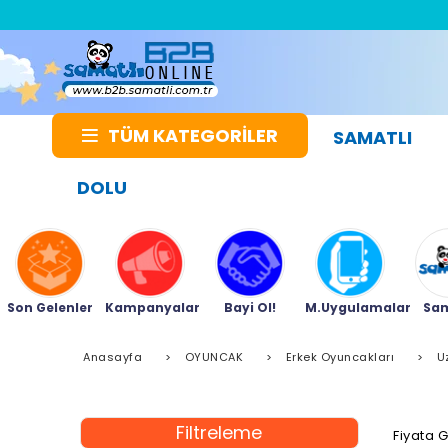
TÜM KATEGORİLER
SAMATLI
DOLU
Son Gelenler
Kampanyalar
Bayi Ol!
M.Uygulamalar
Sam
Anasayfa
>
OYUNCAK
>
Erkek Oyuncakları
>
U
Filtreleme
Fiyata 