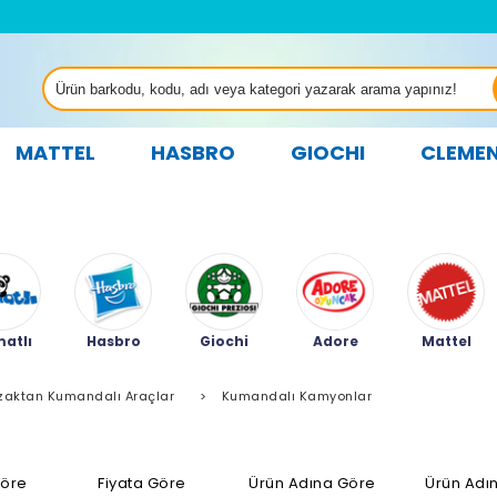
MATTEL
HASBRO
GIOCHI
CLEME
atlı
Hasbro
Giochi
Adore
Mattel
zaktan Kumandalı Araçlar
>
Kumandalı Kamyonlar
Göre
Fiyata Göre
Ürün Adına Göre
Ürün Adı