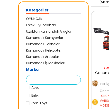
(Arta
Kategoriler
OYUNCAK
Erkek Oyuncakları
Uzaktan Kumandalı Araçlar
Kumandalı Kamyonlar
Kumandalı Tekneler
Kumandalı Helikopter
Kumandalı Arabalar
Kumandalı İş Makineleri
C
Marka
Koli İ
Asya
Öneml
Birlik
:
ÜRÜN
VARSA
Can Toys
MODEL