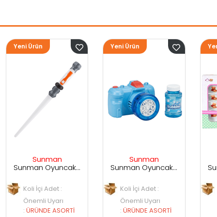
Yeni Ürün
Yeni Ürün
Sunman
Sunman
Sunman Oyuncak Sesli ve Işıklı Uzay Kılıcı
Sunman Oyuncak Kamera Temalı Balancuk Atan TAbanca
Sunman Oyuncak 29 Parça Porselen Seti
Koli İçi Adet :
Koli İçi Adet :
Önemli Uyarı
Önemli Uyarı
İ
:
ÜRÜNDE ASORTİ
:
ÜRÜNDE ASORTİ