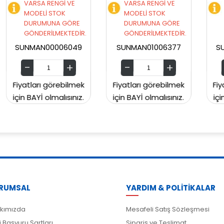
VARSA RENGİ VE
VARSA RENGİ VE
MODELİ STOK
MODELİ STOK
E
DURUMUNA GÖRE
DURUMUNA GÖRE
İR.
GÖNDERİLMEKTEDİR.
GÖNDERİLMEKTEDİR.
49
SUNMAN01006377
SUNMAN00CH2129
mek
Fiyatları görebilmek
Fiyatları görebilmek
ız.
için BAYİ olmalısınız.
için BAYİ olmalısınız.
RUMSAL
YARDIM & POLİTİKALAR
kımızda
Mesafeli Satış Sözleşmesi
i Başvuru Şartları
Sipariş ve Teslimat