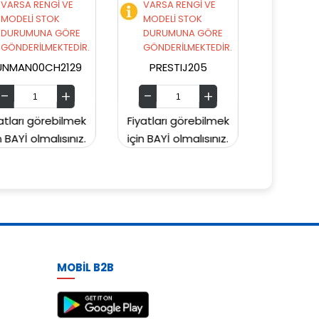
VARSA RENGİ VE
VARSA RENGİ VE
MODELİ STOK
MODELİ STOK
DURUMUNA GÖRE
DURUMUNA GÖRE
GÖNDERİLMEKTEDİR.
GÖNDERİLMEKTEDİR.
PRESTIJ205
PRESTIJ203
Fiyatları görebilmek
Fiyatları görebilmek
Fi
için BAYİ olmalısınız.
için BAYİ olmalısınız.
içi
MOBİL B2B