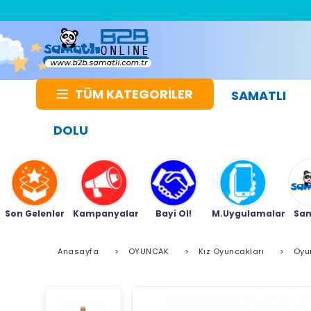
TÜM KATEGORİLER
SAMATLI
DOLU
Son Gelenler
Kampanyalar
Bayi Ol!
M.Uygulamalar
Sam
Anasayfa
>
OYUNCAK
>
Kız Oyuncakları
>
Oyu