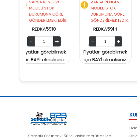
ENGİ VE
VARSA RENGİ VE
VARSA RENGİ VE
STOK
MODELİ STOK
MODELİ STOK
NA GÖRE
DURUMUNA GÖRE
DURUMUNA GÖR
LMEKTEDİR.
GÖNDERİLMEKTEDİR.
GÖNDERİLMEKTED
5910
REDKA5914
SUNMAN000060
örebilmek
Fiyatları görebilmek
Fiyatları görebil
malısınız.
için BAYİ olmalısınız.
için BAYİ olmalısın
KU
Hak
Samatlı Oyuncak, 50 yılı aşkın tecrübesiyle
Bay