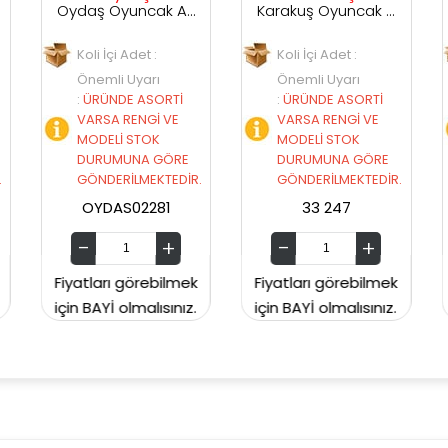
Oydaş Oyuncak Anlily Çantalı Bebek
Karakuş Oyuncak Nazlı Bebek
Adet :
Koli İçi Adet :
Koli İçi Adet :
Uyarı
Önemli Uyarı
Önemli Uyarı
 ASORTİ
:
ÜRÜNDE ASORTİ
:
ÜRÜNDE ASORT
ENGİ VE
VARSA RENGİ VE
VARSA RENGİ V
STOK
MODELİ STOK
MODELİ STOK
NA GÖRE
DURUMUNA GÖRE
DURUMUNA GÖ
LMEKTEDİR.
GÖNDERİLMEKTEDİR.
GÖNDERİLMEKTE
02281
33 247
ERPA661013
görebilmek
Fiyatları görebilmek
Fiyatları görebil
lmalısınız.
için BAYİ olmalısınız.
için BAYİ olmalısın