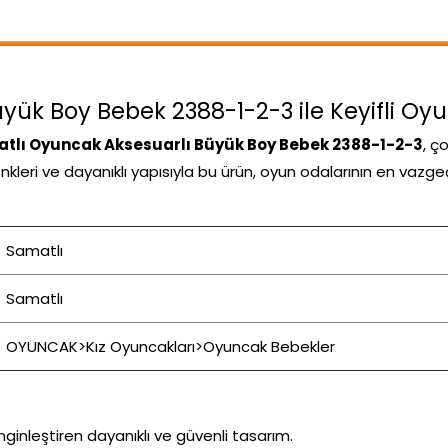
ük Boy Bebek 2388-1-2-3 ile Keyifli Oyun
tlı Oyuncak Aksesuarlı Büyük Boy Bebek 2388-1-2-3
, ç
 renkleri ve dayanıklı yapısıyla bu ürün, oyun odalarının en vazg
Samatlı
Samatlı
OYUNCAK>Kız Oyuncakları>Oyuncak Bebekler
inleştiren dayanıklı ve güvenli tasarım.