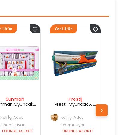
Yeni Ürün
Yeni Ürün
Ye
Prestij
Prestij
Prestij Oyuncak X Shot Kutuda Su Silahı
Prestij Oyuncak Kutulu Su Silahı
Koli İçi Adet :
Koli İçi Adet :
Önemli Uyarı
Önemli Uyarı
:
ÜRÜNDE ASORTİ
:
ÜRÜNDE ASORTİ