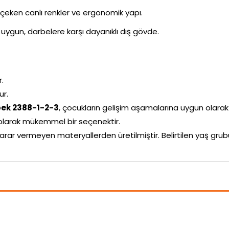
i çeken canlı renkler ve ergonomik yapı.
uygun, darbelere karşı dayanıklı dış gövde.
r.
ur.
bek 2388-1-2-3
, çocukların gelişim aşamalarına uygun olarak tit
larak mükemmel bir seçenektir.
arar vermeyen materyallerden üretilmiştir. Belirtilen yaş g