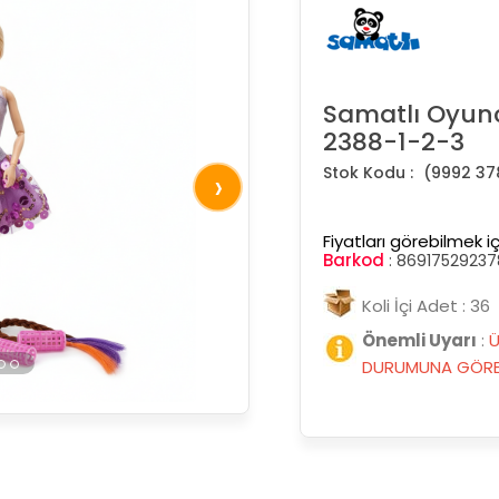
Samatlı Oyun
2388-1-2-3
(9992 37
›
Fiyatları görebilmek iç
Barkod
:
86917529237
Koli İçi Adet : 36
Önemli Uyarı
:
Ü
DURUMUNA GÖRE 