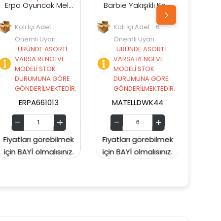
Erpa Oyuncak Melis Bebek Ve Minik Arkadaşı
Barbie Yakışıklı Ken Bebekler DWK44
Barbie Büyüleyici Parti Bebekleri FBR37
Koli İçi Adet : 6
Koli İçi Adet : 6
Önemli Uyarı
Önemli Uyarı
İ
:
ÜRÜNDE ASORTİ
:
ÜRÜNDE ASORTİ
E
VARSA RENGİ VE
VARSA RENGİ VE
MODELİ STOK
MODELİ STOK
RE
DURUMUNA GÖRE
DURUMUNA GÖRE
DİR.
GÖNDERİLMEKTEDİR.
GÖNDERİLMEKTEDİR.
MATELLDWK44
MATELLFBR37
mek
Fiyatları görebilmek
Fiyatları görebilmek
ız.
için BAYİ olmalısınız.
için BAYİ olmalısınız.