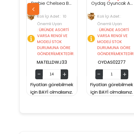
Barbie Chelsea Bebekler
Oydaş Oyuncak Anlily 2'li Bebek
oli İçi Adet : 10
Koli İçi Adet :
Koli İçi 
Önemli Uyarı
Önemli Uyarı
Önemli 
ÜRÜNDE ASORTİ
:
ÜRÜNDE ASORTİ
:
ÜRÜNDE
VARSA RENGİ VE
VARSA RENGİ VE
VARSA R
MODELİ STOK
MODELİ STOK
MODELİ 
DURUMUNA GÖRE
DURUMUNA GÖRE
DURUMU
GÖNDERİLMEKTEDİR.
GÖNDERİLMEKTEDİR.
GÖNDERİ
MATELLDWJ33
OYDAS02277
OYDAS
tları görebilmek
Fiyatları görebilmek
Fiyatları 
 BAYİ olmalısınız.
için BAYİ olmalısınız.
için BAYİ o