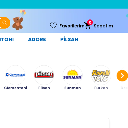
0
Favorilerim
Sepetim
NTONI
ADORE
PİLSAN
Clementoni
Pilsan
Sunman
Furkan
Ded