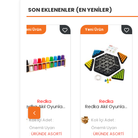
SON EKLENENLER (EN YENİLER)
Yeni Ürün
Yeni Ürün
ka
Redka
Sunman
Redka Akıl Oyunları Renk Dedektifi Oyunu
Redka Akıl Oyunları Strateji Üçgeni Oyunu
det :
Koli İçi Adet :
Koli İçi Adet :
yarı
Önemli Uyarı
Önemli Uyarı
 ASORTİ
:
ÜRÜNDE ASORTİ
:
ÜRÜNDE ASORT