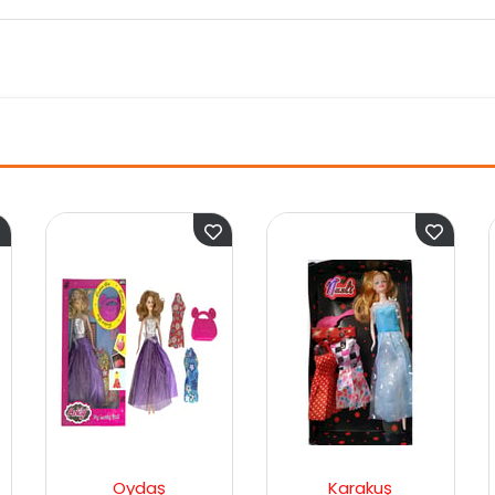
aş
Karakuş
Erpa