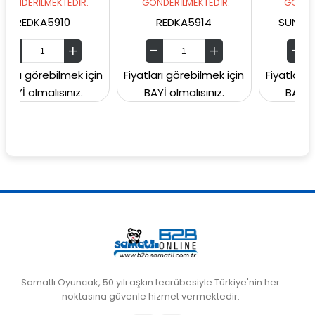
EKTEDİR.
GÖNDERİLMEKTEDİR.
GÖNDERİLMEKTEDİ
5910
REDKA5914
SUNMAN000060
ebilmek için
Fiyatları görebilmek için
Fiyatları görebilmek
lısınız.
BAYİ olmalısınız.
BAYİ olmalısınız
Samatlı Oyuncak, 50 yılı aşkın tecrübesiyle Türkiye'nin her
noktasına güvenle hizmet vermektedir.