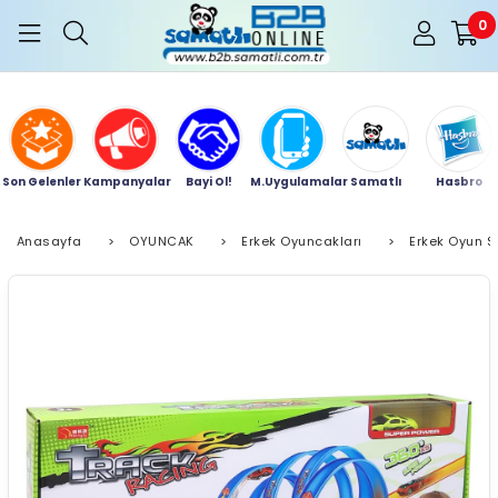
0
Son Gelenler
Kampanyalar
Bayi Ol!
M.Uygulamalar
Samatlı
Hasbro
Anasayfa
>
OYUNCAK
>
Erkek Oyuncakları
>
Erkek Oyun Se