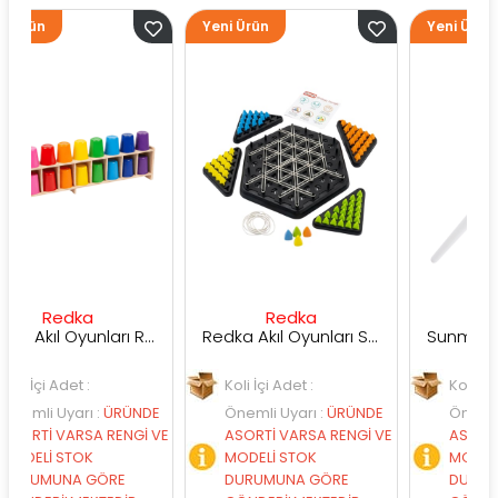
Yeni Ürün
Yeni Ürün
ka
Redka
Sunman
Redka Akıl Oyunları Renk Dedektifi Oyunu
Redka Akıl Oyunları Strateji Üçgeni Oyunu
t :
Koli İçi Adet :
Koli İçi Adet :
arı
:
ÜRÜNDE
Önemli Uyarı
:
ÜRÜNDE
Önemli Uyarı
:
ÜR
RSA RENGİ VE
ASORTİ VARSA RENGİ VE
ASORTİ VARSA RE
OK
MODELİ STOK
MODELİ STOK
A GÖRE
DURUMUNA GÖRE
DURUMUNA GÖRE