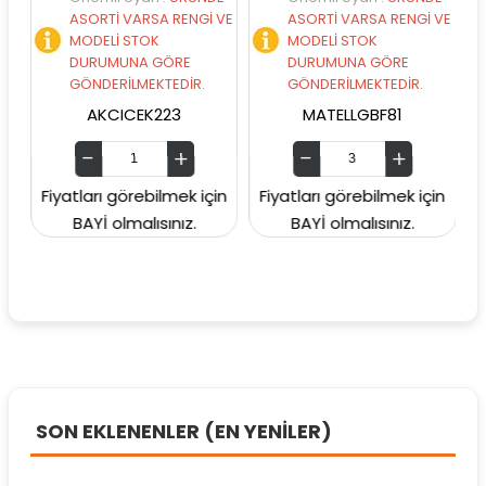
ASORTİ VARSA RENGİ VE
ASORTİ VARSA RENGİ VE
A
MODELİ STOK
MODELİ STOK
M
DURUMUNA GÖRE
DURUMUNA GÖRE
D
GÖNDERİLMEKTEDİR.
GÖNDERİLMEKTEDİR.
G
AKCICEK223
MATELLGBF81
Fiyatları görebilmek için
Fiyatları görebilmek için
Fiyat
BAYİ olmalısınız.
BAYİ olmalısınız.
B
SON EKLENENLER (EN YENİLER)