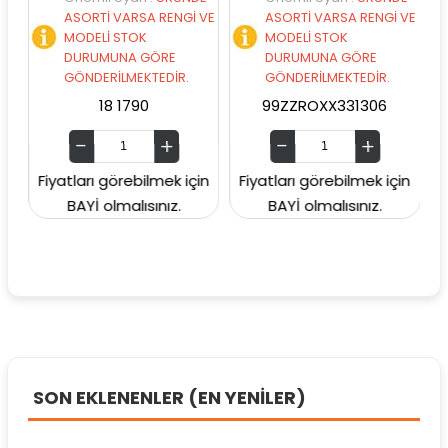
ASORTİ VARSA RENGİ VE
ASORTİ VARSA RENGİ VE
AS
MODELİ STOK
MODELİ STOK
MO
DURUMUNA GÖRE
DURUMUNA GÖRE
DU
GÖNDERİLMEKTEDİR.
GÖNDERİLMEKTEDİR.
GÖ
18 1790
99ZZROXX331306
99Z
Fiyatları görebilmek için
Fiyatları görebilmek için
Fiyatl
BAYİ olmalısınız.
BAYİ olmalısınız.
BA
SON EKLENENLER (EN YENİLER)