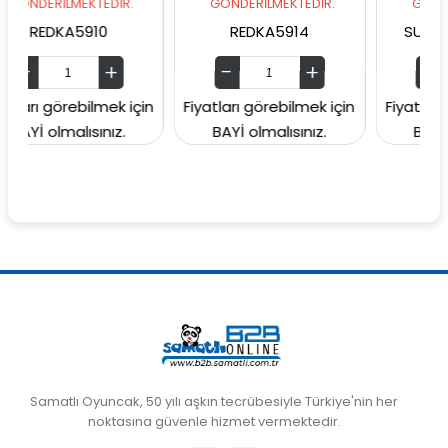
EKTEDİR.
GÖNDERİLMEKTEDİR.
GÖNDERİLMEKTEDİ
5910
REDKA5914
SUNMAN000060
ebilmek için
Fiyatları görebilmek için
Fiyatları görebilmek
lısınız.
BAYİ olmalısınız.
BAYİ olmalısınız
Samatlı Oyuncak, 50 yılı aşkın tecrübesiyle Türkiye'nin her
noktasına güvenle hizmet vermektedir.