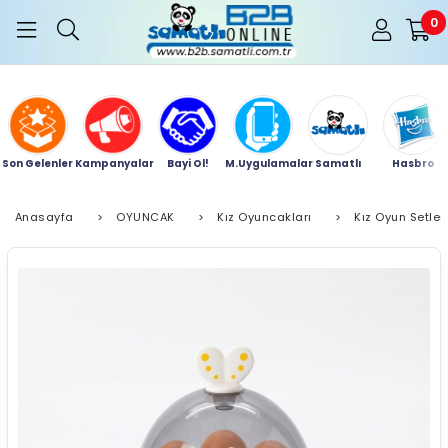
0
Son Gelenler
Kampanyalar
Bayi Ol!
M.Uygulamalar
Samatlı
Hasbro
Anasayfa
>
OYUNCAK
>
Kız Oyuncakları
>
Kız Oyun Setler