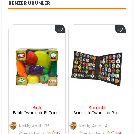
BENZER ÜRÜNLER
Birlik
Samatlı
Birlik Oyuncak 16 Parça Patlıcanlı Kesilebilen Meyve Sebze
Samatlı Oyuncak Roxx Koleksiyon Çantası
Koli İçi Adet : 36
Koli İçi Adet : 4
Kol
Önemli Uyarı
:
ÜRÜNDE
Önemli Uyarı
:
ÜRÜNDE
Ön