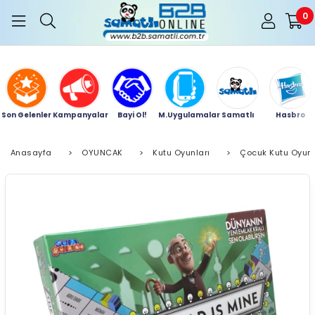
0
Son Gelenler
Kampanyalar
Bayi Ol!
M.Uygulamalar
Samatlı
Hasbro
Anasayfa
>
OYUNCAK
>
Kutu Oyunları
>
Çocuk Kutu Oyunl