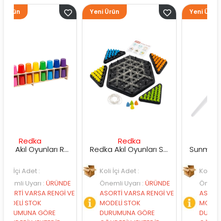
Yeni Ürün
Yeni Ürün
ka
Redka
Sunman
Redka Akıl Oyunları Renk Dedektifi Oyunu
Redka Akıl Oyunları Strateji Üçgeni Oyunu
et :
Koli İçi Adet :
Koli İçi Adet :
arı
:
ÜRÜNDE
Önemli Uyarı
:
ÜRÜNDE
Önemli Uyarı
:
ÜR
RSA RENGİ VE
ASORTİ VARSA RENGİ VE
ASORTİ VARSA RE
TOK
MODELİ STOK
MODELİ STOK
A GÖRE
DURUMUNA GÖRE
DURUMUNA GÖR