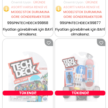
Önemli Uyarı
:
ÜRÜNDE
Önemli Uyarı
:
ÜRÜNDE
ASORTİ VARSA RENGİ VE
ASORTİ VARSA RENGİ VE
MODELİ STOK DURUMUNA
MODELİ STOK DURUMUNA
GÖRE GÖNDERİLMEKTEDİR.
GÖRE GÖNDERİLMEKTEDİR.
99SPINTECHDECK99868
99SPINTECHDECK99877
Fiyatları görebilmek için BAYİ
Fiyatları görebilmek için BAYİ
olmalısınız.
olmalısınız.
TÜKENDİ!
TÜKENDİ!