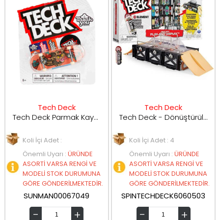
Tech Deck
Tech Deck
Tech Deck Parmak Kaykayı Tekli Paket
Tech Deck - Dönüştürülebilir Oyun ve Seti ve Kaykay Mağazası 6060503
Koli İçi Adet :
Koli İçi Adet : 4
Önemli Uyarı
:
ÜRÜNDE
Önemli Uyarı
:
ÜRÜNDE
ASORTİ VARSA RENGİ VE
ASORTİ VARSA RENGİ VE
MODELİ STOK DURUMUNA
MODELİ STOK DURUMUNA
GÖRE GÖNDERİLMEKTEDİR.
GÖRE GÖNDERİLMEKTEDİR.
SUNMAN00067049
SPINTECHDECK6060503