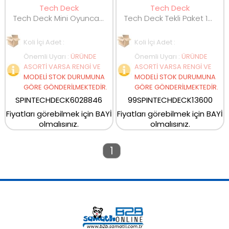
Tech Deck
Tech Deck
Tech Deck Mini Oyuncak Kaykay 6028846
Tech Deck Tekli Paket 13600
Koli İçi Adet :
Koli İçi Adet :
Önemli Uyarı
:
ÜRÜNDE
Önemli Uyarı
:
ÜRÜNDE
ASORTİ VARSA RENGİ VE
ASORTİ VARSA RENGİ VE
MODELİ STOK DURUMUNA
MODELİ STOK DURUMUNA
GÖRE GÖNDERİLMEKTEDİR.
GÖRE GÖNDERİLMEKTEDİR.
SPINTECHDECK6028846
99SPINTECHDECK13600
Fiyatları görebilmek için BAYİ
Fiyatları görebilmek için BAYİ
olmalısınız.
olmalısınız.
1