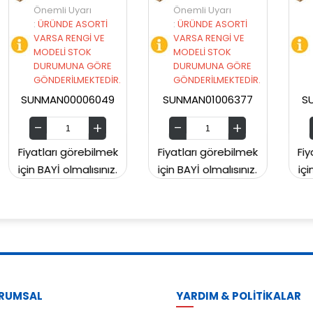
Önemli Uyarı
Önemli Uyarı
İ
:
ÜRÜNDE ASORTİ
:
ÜRÜNDE ASORTİ
VARSA RENGİ VE
VARSA RENGİ VE
MODELİ STOK
MODELİ STOK
RE
DURUMUNA GÖRE
DURUMUNA GÖRE
İR.
GÖNDERİLMEKTEDİR.
GÖNDERİLMEKTEDİR.
49
SUNMAN01006377
SUNMAN00CH2129
mek
Fiyatları görebilmek
Fiyatları görebilmek
ız.
için BAYİ olmalısınız.
için BAYİ olmalısınız.
RUMSAL
YARDIM & POLİTİKALAR