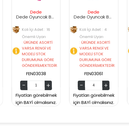
de
Dede
Dede
Dede Oyuncak Barbie Çocuk Koltuğu
Dede Oyuncak Barbie Salıncak 3061
Dede Oyu
det : 16
Koli İçi Adet : 4
Koli İçi Adet : 4
yarı
Önemli Uyarı
Önemli Uyarı
 ASORTİ
:
ÜRÜNDE ASORTİ
:
ÜRÜNDE ASORT
ENGİ VE
VARSA RENGİ VE
VARSA RENGİ VE
STOK
MODELİ STOK
MODELİ STOK
NA GÖRE
DURUMUNA GÖRE
DURUMUNA GÖR
LMEKTEDİR.
GÖNDERİLMEKTEDİR.
GÖNDERİLMEKTED
3038
FEN03061
FEN03062
örebilmek
Fiyatları görebilmek
Fiyatları görebil
malısınız.
için BAYİ olmalısınız.
için BAYİ olmalısın