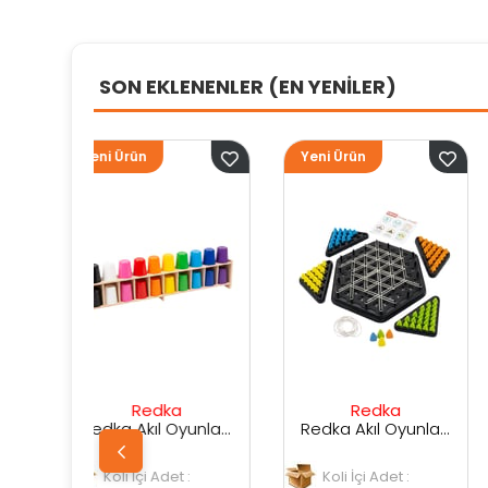
SON EKLENENLER (EN YENİLER)
Yeni Ürün
Yeni Ürün
ka
Redka
Sunman
Redka Akıl Oyunları Renk Dedektifi Oyunu
Redka Akıl Oyunları Strateji Üçgeni Oyunu
det :
Koli İçi Adet :
Koli İçi Adet :