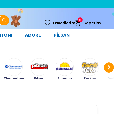
0
Favorilerim
Sepetim
NTONI
ADORE
PİLSAN
Clementoni
Pilsan
Sunman
Furkan
Ded