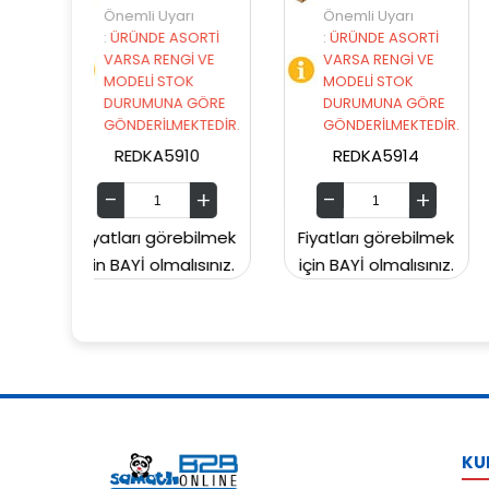
yarı
Önemli Uyarı
Önemli Uyarı
 ASORTİ
:
ÜRÜNDE ASORTİ
:
ÜRÜNDE ASORT
ENGİ VE
VARSA RENGİ VE
VARSA RENGİ VE
STOK
MODELİ STOK
MODELİ STOK
NA GÖRE
DURUMUNA GÖRE
DURUMUNA GÖ
LMEKTEDİR.
GÖNDERİLMEKTEDİR.
GÖNDERİLMEKTED
5910
REDKA5914
SUNMAN000060
görebilmek
Fiyatları görebilmek
Fiyatları görebil
malısınız.
için BAYİ olmalısınız.
için BAYİ olmalısın
KU