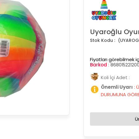
Uyaroğlu Oyu
(UYAROGL
Fiyatları görebilmek iç
Barkod
:
868015221201
Koli İçi Adet :
Önemli Uyarı
:
Ü
DURUMUNA GÖRE 
Ü