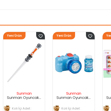
Yeni Ürün
Yeni Ürün
Sunman
Sunman
Sunman Oyuncak Sesli ve Işıklı Uzay Kılıcı
Sunman Oyuncak Kamera Temalı Balancuk Atan TAbanca
Sunman Oyuncak 29 Parça Porselen Seti
Koli İçi Adet :
Koli İçi Adet :