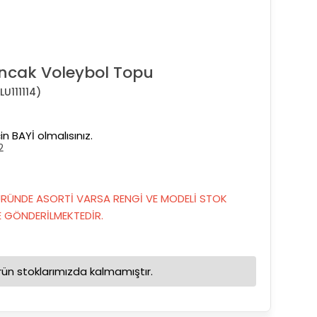
ncak Voleybol Topu
U111114)
in BAYİ olmalısınız.
2
RÜNDE ASORTİ VARSA RENGİ VE MODELİ STOK
GÖNDERİLMEKTEDİR.
rün stoklarımızda kalmamıştır.