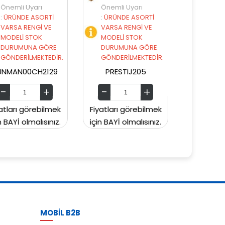
Önemli Uyarı
Önemli Uyarı
:
ÜRÜNDE ASORTİ
:
ÜRÜNDE ASORTİ
VARSA RENGİ VE
VARSA RENGİ VE
MODELİ STOK
MODELİ STOK
DURUMUNA GÖRE
DURUMUNA GÖRE
GÖNDERİLMEKTEDİR.
GÖNDERİLMEKTEDİR.
PRESTIJ205
PRESTIJ203
Fiyatları görebilmek
Fiyatları görebilmek
Fi
için BAYİ olmalısınız.
için BAYİ olmalısınız.
iç
MOBİL B2B