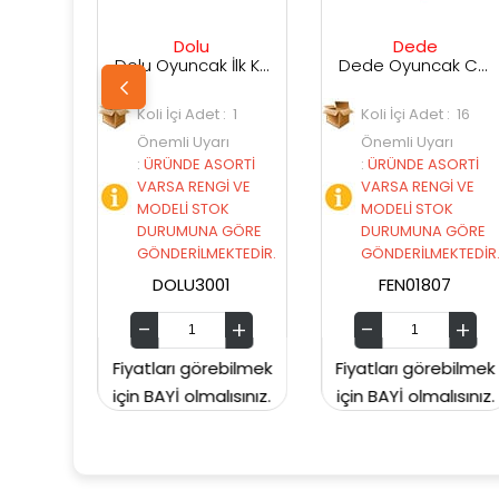
Dolu
Dede
De
Dolu Oyuncak İlk Kaydırağım Katlanır Çocuk Kaydırak 3001
Dede Oyuncak Cars Çocuk Koltuğu
oli İçi Adet : 1
Koli İçi Adet : 16
Koli İçi A
nemli Uyarı
Önemli Uyarı
Önemli U
ÜRÜNDE ASORTİ
:
ÜRÜNDE ASORTİ
:
ÜRÜNDE
ARSA RENGİ VE
VARSA RENGİ VE
VARSA R
ODELİ STOK
MODELİ STOK
MODELİ 
URUMUNA GÖRE
DURUMUNA GÖRE
DURUMU
ÖNDERİLMEKTEDİR.
GÖNDERİLMEKTEDİR.
GÖNDERİ
DOLU3001
FEN01807
FEN0
tları görebilmek
Fiyatları görebilmek
Fiyatları g
 BAYİ olmalısınız.
için BAYİ olmalısınız.
için BAYİ ol