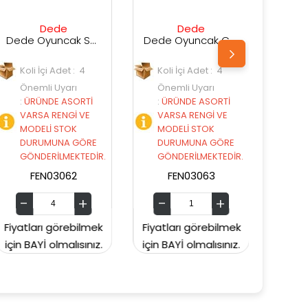
Dede
Dede
ncak Spıderman Salıncak Set
Dede Oyuncak Cars Salıncak
Dede Oyuncak Spider Man Bowling Seti
Koli İçi Adet : 4
Koli İçi Adet : 12
Önemli Uyarı
Önemli Uyarı
İ
:
ÜRÜNDE ASORTİ
:
ÜRÜNDE ASORTİ
VARSA RENGİ VE
VARSA RENGİ VE
MODELİ STOK
MODELİ STOK
E
DURUMUNA GÖRE
DURUMUNA GÖRE
İR.
GÖNDERİLMEKTEDİR.
GÖNDERİLMEKTEDİR.
FEN03063
FEN01599
mek
Fiyatları görebilmek
Fiyatları görebilmek
ız.
için BAYİ olmalısınız.
için BAYİ olmalısınız.