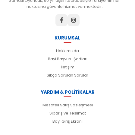
Samatlı Oyuncak, 50 yılı aşkın tecrübesiyle Türkiye'nin her
noktasına güvenle hizmet vermektedir.
KURUMSAL
Hakkımızda
Bayi Başvuru Şartları
İletişim
Sıkça Sorulan Sorular
YARDIM & POLİTİKALAR
Mesafeli Satış Sözleşmesi
Sipariş ve Teslimat
Bayi Giriş Ekranı