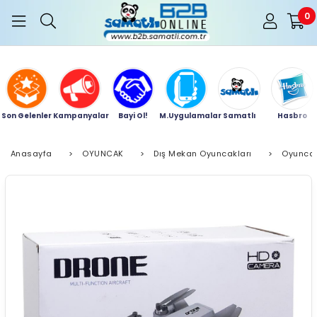
0
Son Gelenler
Kampanyalar
Bayi Ol!
M.Uygulamalar
Samatlı
Hasbro
Anasayfa
>
OYUNCAK
>
Dış Mekan Oyuncakları
>
Oyuncak