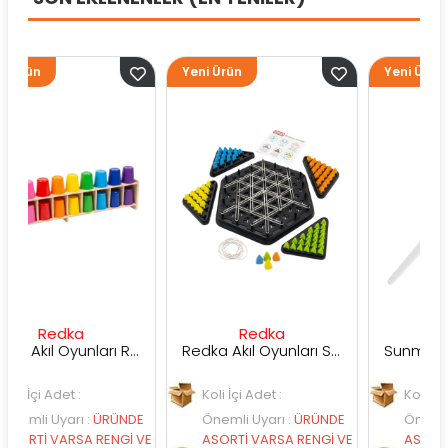
Yeni Ürün
Yeni Ürün
dka
Redka
Sunman
Redka Akıl Oyunları Renk Dedektifi Oyunu
Redka Akıl Oyunları Strateji Üçgeni Oyunu
et :
Koli İçi Adet :
Koli İçi Adet :
arı
:
ÜRÜNDE
Önemli Uyarı
:
ÜRÜNDE
Önemli Uyarı
:
Ü
ARSA RENGİ VE
ASORTİ VARSA RENGİ VE
ASORTİ VARSA RE