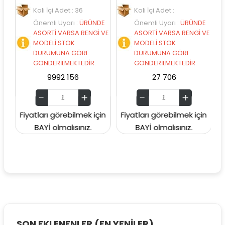
Koli İçi Adet : 36
Koli İçi Adet :
E
Önemli Uyarı
:
ÜRÜNDE
Önemli Uyarı
:
ÜRÜNDE
VE
ASORTİ VARSA RENGİ VE
ASORTİ VARSA RENGİ VE
MODELİ STOK
MODELİ STOK
DURUMUNA GÖRE
DURUMUNA GÖRE
GÖNDERİLMEKTEDİR.
GÖNDERİLMEKTEDİR.
9992 156
27 706
n
Fiyatları görebilmek için
Fiyatları görebilmek için
F
BAYİ olmalısınız.
BAYİ olmalısınız.
SON EKLENENLER (EN YENİLER)