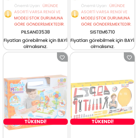
Önemli Uyarı
:
ÜRÜNDE
Önemli Uyarı
:
ÜRÜNDE
ASORTİ VARSA RENGİ VE
ASORTİ VARSA RENGİ VE
MODELİ STOK DURUMUNA
MODELİ STOK DURUMUNA
GÖRE GÖNDERİLMEKTEDİR.
GÖRE GÖNDERİLMEKTEDİR.
PILSAN03538
SISTEM6710
Fiyatları görebilmek için BAYİ
Fiyatları görebilmek için BAYİ
olmalısınız.
olmalısınız.
TÜKENDİ!
TÜKENDİ!