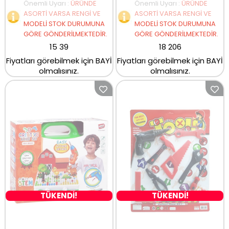
Önemli Uyarı
:
ÜRÜNDE
Önemli Uyarı
:
ÜRÜNDE
ASORTİ VARSA RENGİ VE
ASORTİ VARSA RENGİ VE
MODELİ STOK DURUMUNA
MODELİ STOK DURUMUNA
GÖRE GÖNDERİLMEKTEDİR.
GÖRE GÖNDERİLMEKTEDİR.
15 39
18 206
Fiyatları görebilmek için BAYİ
Fiyatları görebilmek için BAYİ
olmalısınız.
olmalısınız.
TÜKENDİ!
TÜKENDİ!