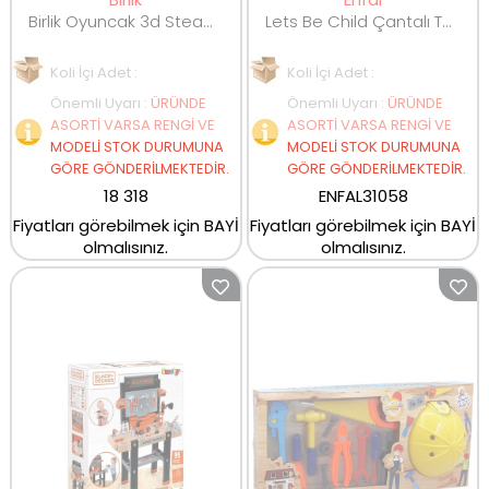
Birlik Oyuncak 3d Steam Eğitici Matkap Seti Uzay Serisi URT014-005
Lets Be Child Çantalı Tamir Seti LC-31058
Koli İçi Adet :
Koli İçi Adet :
Önemli Uyarı
:
ÜRÜNDE
Önemli Uyarı
:
ÜRÜNDE
ASORTİ VARSA RENGİ VE
ASORTİ VARSA RENGİ VE
MODELİ STOK DURUMUNA
MODELİ STOK DURUMUNA
GÖRE GÖNDERİLMEKTEDİR.
GÖRE GÖNDERİLMEKTEDİR.
18 318
ENFAL31058
Fiyatları görebilmek için BAYİ
Fiyatları görebilmek için BAYİ
olmalısınız.
olmalısınız.