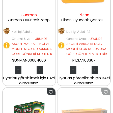
Sunman
Pilsan
Sunman Oyuncak Zapp Toys My Workshop Matkaplı Tamir Seti 9 Parça 00004606
Pilsan Oyuncak Çantalı Alet Seti 03367
Koli İçi Adet :
Koli İçi Adet : 12
Önemli Uyarı
:
ÜRÜNDE
Önemli Uyarı
:
ÜRÜNDE
ASORTİ VARSA RENGİ VE
ASORTİ VARSA RENGİ VE
MODELİ STOK DURUMUNA
MODELİ STOK DURUMUNA
GÖRE GÖNDERİLMEKTEDİR.
GÖRE GÖNDERİLMEKTEDİR.
SUNMAN00004606
PILSAN03367
Fiyatları görebilmek için BAYİ
Fiyatları görebilmek için BAYİ
olmalısınız.
olmalısınız.