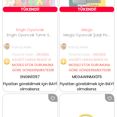
TÜKENDİ!
TÜKENDİ!
Engin Oyuncak
Mega
Engin Oyuncak Tamir Seti ENG-1097
Mega Oyuncak Şarjlı Power Matkap Seti WINMX015
Koli İçi Adet :
Koli İçi Adet :
Önemli Uyarı
:
ÜRÜNDE
Önemli Uyarı
:
ÜRÜNDE
ASORTİ VARSA RENGİ VE
ASORTİ VARSA RENGİ VE
MODELİ STOK DURUMUNA
MODELİ STOK DURUMUNA
GÖRE GÖNDERİLMEKTEDİR.
GÖRE GÖNDERİLMEKTEDİR.
ENGIN1097
MEGAWINMX015
Fiyatları görebilmek için BAYİ
Fiyatları görebilmek için BAYİ
olmalısınız.
olmalısınız.