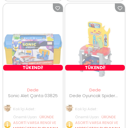
TÜKENDİ!
TÜKENDİ!
Dede
Dede
Sonic Alet Çanta 03825
Dede Oyuncak Spiderman Tezgahlı Tamir Seti 33 Parça 03034
Koli İçi Adet :
Koli İçi Adet :
Önemli Uyarı
:
ÜRÜNDE
Önemli Uyarı
:
ÜRÜNDE
ASORTİ VARSA RENGİ VE
ASORTİ VARSA RENGİ VE