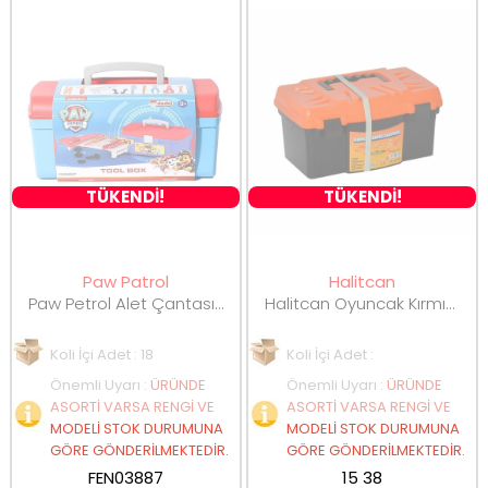
TÜKENDİ!
TÜKENDİ!
Paw Patrol
Halitcan
Paw Petrol Alet Çantası 03887
Halitcan Oyuncak Kırmızı Çantada Tamir Seti HC1027
Koli İçi Adet : 18
Koli İçi Adet :
Önemli Uyarı
:
ÜRÜNDE
Önemli Uyarı
:
ÜRÜNDE
ASORTİ VARSA RENGİ VE
ASORTİ VARSA RENGİ VE
MODELİ STOK DURUMUNA
MODELİ STOK DURUMUNA
GÖRE GÖNDERİLMEKTEDİR.
GÖRE GÖNDERİLMEKTEDİR.
FEN03887
15 38