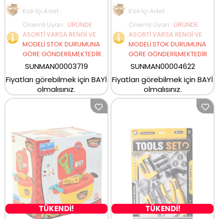
Koli İçi Adet :
Koli İçi Adet :
Önemli Uyarı
:
ÜRÜNDE
Önemli Uyarı
:
ÜRÜNDE
ASORTİ VARSA RENGİ VE
ASORTİ VARSA RENGİ VE
MODELİ STOK DURUMUNA
MODELİ STOK DURUMUNA
GÖRE GÖNDERİLMEKTEDİR.
GÖRE GÖNDERİLMEKTEDİR.
SUNMAN00003719
SUNMAN00004622
Fiyatları görebilmek için BAYİ
Fiyatları görebilmek için BAYİ
olmalısınız.
olmalısınız.
TÜKENDİ!
TÜKENDİ!