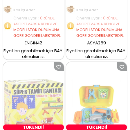
Koli İçi Adet :
Koli İçi Adet :
Önemli Uyarı
:
ÜRÜNDE
Önemli Uyarı
:
ÜRÜNDE
ASORTİ VARSA RENGİ VE
ASORTİ VARSA RENGİ VE
MODELİ STOK DURUMUNA
MODELİ STOK DURUMUNA
GÖRE GÖNDERİLMEKTEDİR.
GÖRE GÖNDERİLMEKTEDİR.
ENGIN42
ASYA259
Fiyatları görebilmek için BAYİ
Fiyatları görebilmek için BAYİ
olmalısınız.
olmalısınız.
TÜKENDİ!
TÜKENDİ!