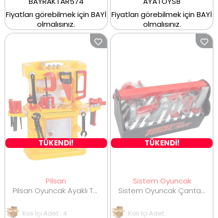
BAYRAKTAR574
AYATOYS8
Fiyatları görebilmek için BAYİ
Fiyatları görebilmek için BAYİ
olmalısınız.
olmalısınız.
TÜKENDİ!
TÜKENDİ!
Pilsan
Sistem Oyuncak
Pilsan Oyuncak Ayaklı Tamir Seti 45 Parça 03538
Sistem Oyuncak Çantalı Tamir Seti 30 Cm 6710
Koli İçi Adet : 4
Koli İçi Adet :