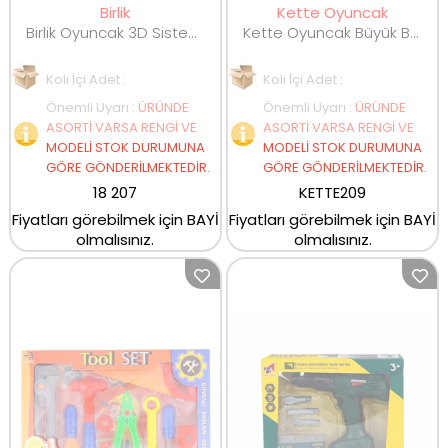
Birlik
Kette Oyuncak
Birlik Oyuncak 3D Sistem Eğitici Matkap Seti Çiftlik Hayvanları URT014-002
Kette Oyuncak Büyük Boy Tamir Seti KET.209
Koli İçi Adet :
Koli İçi Adet :
Önemli Uyarı
:
ÜRÜNDE
Önemli Uyarı
:
ÜRÜNDE
ASORTİ VARSA RENGİ VE
ASORTİ VARSA RENGİ VE
MODELİ STOK DURUMUNA
MODELİ STOK DURUMUNA
GÖRE GÖNDERİLMEKTEDİR.
GÖRE GÖNDERİLMEKTEDİR.
18 207
KETTE209
Fiyatları görebilmek için BAYİ
Fiyatları görebilmek için BAYİ
olmalısınız.
olmalısınız.