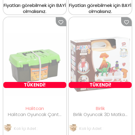
Fiyatları görebilmek için BAYİ
Fiyatları görebilmek için BAYİ
olmalısınız.
olmalısınız.
TÜKENDİ!
TÜKENDİ!
Halitcan
Birlik
Halitcan Oyuncak Çantada Tamir Seti HC1028
Birlik Oyuncak 3D Matkap Seri Söktak Dinazorlar URT014-004
Koli İçi Adet :
Koli İçi Adet :