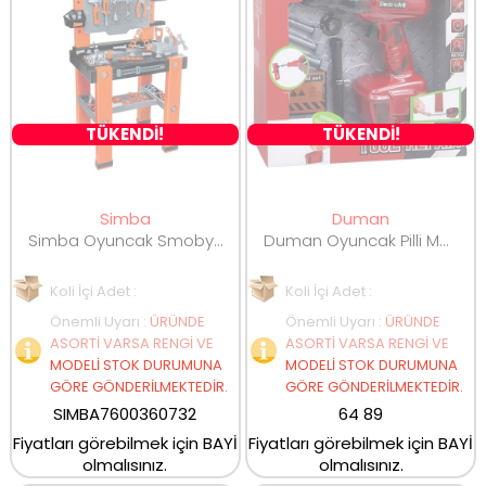
TÜKENDİ!
TÜKENDİ!
Simba
Duman
Simba Oyuncak Smoby Black Decker Bricolo One Çalışma Tezgahı 360732
Duman Oyuncak Pilli Matkap Seti DMN6101-1
Koli İçi Adet :
Koli İçi Adet :
Önemli Uyarı
:
ÜRÜNDE
Önemli Uyarı
:
ÜRÜNDE
ASORTİ VARSA RENGİ VE
ASORTİ VARSA RENGİ VE
MODELİ STOK DURUMUNA
MODELİ STOK DURUMUNA
GÖRE GÖNDERİLMEKTEDİR.
GÖRE GÖNDERİLMEKTEDİR.
SIMBA7600360732
64 89
Fiyatları görebilmek için BAYİ
Fiyatları görebilmek için BAYİ
olmalısınız.
olmalısınız.