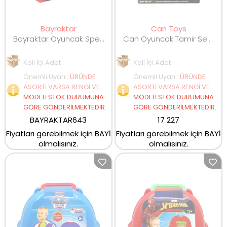
Bayraktar
Can Toys
Bayraktar Oyuncak Speed Play Tamir Seti Mini Dükkan BP-643
Can Oyuncak Tamir Seti HY2298-Y6
Koli İçi Adet :
Koli İçi Adet :
Önemli Uyarı
:
ÜRÜNDE
Önemli Uyarı
:
ÜRÜNDE
ASORTİ VARSA RENGİ VE
ASORTİ VARSA RENGİ VE
MODELİ STOK DURUMUNA
MODELİ STOK DURUMUNA
GÖRE GÖNDERİLMEKTEDİR.
GÖRE GÖNDERİLMEKTEDİR.
BAYRAKTAR643
17 227
Fiyatları görebilmek için BAYİ
Fiyatları görebilmek için BAYİ
olmalısınız.
olmalısınız.