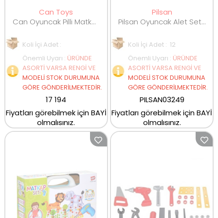
Can Toys
Pilsan
Can Oyuncak Pilli Matkap Sök Tak 237 Parça 3+ 608
Pilsan Oyuncak Alet Seti Kasklı 29 Parça 03249
Koli İçi Adet :
Koli İçi Adet : 12
Önemli Uyarı
:
ÜRÜNDE
Önemli Uyarı
:
ÜRÜNDE
ASORTİ VARSA RENGİ VE
ASORTİ VARSA RENGİ VE
MODELİ STOK DURUMUNA
MODELİ STOK DURUMUNA
GÖRE GÖNDERİLMEKTEDİR.
GÖRE GÖNDERİLMEKTEDİR.
17 194
PILSAN03249
Fiyatları görebilmek için BAYİ
Fiyatları görebilmek için BAYİ
olmalısınız.
olmalısınız.