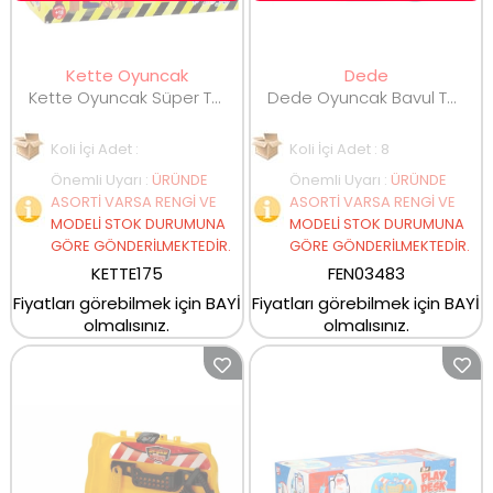
Kette Oyuncak
Dede
Kette Oyuncak Süper Tamir Seti
Dede Oyuncak Bavul Tamir Seti 15 Parça 03483
Koli İçi Adet :
Koli İçi Adet : 8
Önemli Uyarı
:
ÜRÜNDE
Önemli Uyarı
:
ÜRÜNDE
ASORTİ VARSA RENGİ VE
ASORTİ VARSA RENGİ VE
MODELİ STOK DURUMUNA
MODELİ STOK DURUMUNA
GÖRE GÖNDERİLMEKTEDİR.
GÖRE GÖNDERİLMEKTEDİR.
KETTE175
FEN03483
Fiyatları görebilmek için BAYİ
Fiyatları görebilmek için BAYİ
olmalısınız.
olmalısınız.