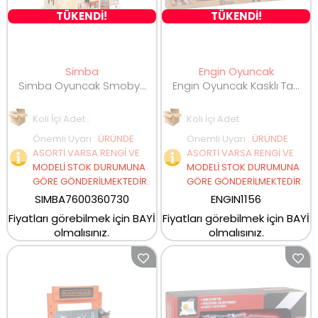
TÜKENDİ!
TÜKENDİ!
Simba
Engin Oyuncak
Simba Oyuncak Smoby Black Decker Bricolo Ultimate Çalışma Tezgahı 360730
Engin Oyuncak Kasklı Tamir Takımı ENG-1156
Koli İçi Adet :
Koli İçi Adet :
Önemli Uyarı
:
ÜRÜNDE
Önemli Uyarı
:
ÜRÜNDE
ASORTİ VARSA RENGİ VE
ASORTİ VARSA RENGİ VE
MODELİ STOK DURUMUNA
MODELİ STOK DURUMUNA
GÖRE GÖNDERİLMEKTEDİR.
GÖRE GÖNDERİLMEKTEDİR.
SIMBA7600360730
ENGIN1156
Fiyatları görebilmek için BAYİ
Fiyatları görebilmek için BAYİ
olmalısınız.
olmalısınız.