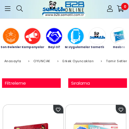
0
Son Gelenler
Kampanyalar
Bayi Ol!
M.Uygulamalar
Samatlı
Hasbro
Anasayfa
>
OYUNCAK
>
Erkek Oyuncakları
>
Tamir Setleri
Filtreleme
Sıralama