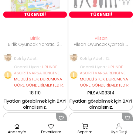
TÜKENDİ!
TÜKENDİ!
Birlik
Pilsan
Birlik Oyuncak Yaratıcı 3D 340 Parça Matkaplı Tamir Seti
Pilsan Oyuncak Çantalı Tamir Seti 26 Parça 03314
Koli İçi Adet :
Koli İçi Adet : 12
Önemli Uyarı
:
ÜRÜNDE
Önemli Uyarı
:
ÜRÜNDE
ASORTİ VARSA RENGİ VE
ASORTİ VARSA RENGİ VE
MODELİ STOK DURUMUNA
MODELİ STOK DURUMUNA
GÖRE GÖNDERİLMEKTEDİR.
GÖRE GÖNDERİLMEKTEDİR.
18 110
PILSAN03314
Fiyatları görebilmek için BAYİ
Fiyatları görebilmek için BAYİ
olmalısınız.
olmalısınız.
Anasayfa
Favorilerim
Sepetim
Üye Girişi