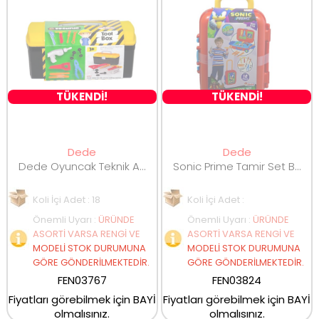
TÜKENDİ!
TÜKENDİ!
Dede
Dede
Dede Oyuncak Teknik Alet Çantası 03767
Sonic Prime Tamir Set Bavul 03824
Koli İçi Adet : 18
Koli İçi Adet :
Önemli Uyarı
:
ÜRÜNDE
Önemli Uyarı
:
ÜRÜNDE
ASORTİ VARSA RENGİ VE
ASORTİ VARSA RENGİ VE
MODELİ STOK DURUMUNA
MODELİ STOK DURUMUNA
GÖRE GÖNDERİLMEKTEDİR.
GÖRE GÖNDERİLMEKTEDİR.
FEN03767
FEN03824
Fiyatları görebilmek için BAYİ
Fiyatları görebilmek için BAYİ
olmalısınız.
olmalısınız.