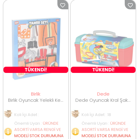
TÜKENDİ!
TÜKENDİ!
Birlik
Dede
Birlik Oyuncak Yelekli Kemerli Tamir Setim URT037-KUTU-2
Dede Oyuncak Kral Şakir Medikal Çanta 03911
Koli İçi Adet :
Koli İçi Adet : 18
Önemli Uyarı
:
ÜRÜNDE
Önemli Uyarı
:
ÜRÜNDE
ASORTİ VARSA RENGİ VE
ASORTİ VARSA RENGİ VE
MODELİ STOK DURUMUNA
MODELİ STOK DURUMUNA