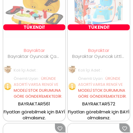
TÜKENDİ!
TÜKENDİ!
Bayraktar
Bayraktar
Bayraktar Oyuncak Çantalı Tamir Seti 20 Parça BY-561
Bayraktar Oyuncak Little Doctor Oyun Taburesi Doktor Set Erkek BY-572
Koli İçi Adet :
Koli İçi Adet :
Önemli Uyarı
:
ÜRÜNDE
Önemli Uyarı
:
ÜRÜNDE
ASORTİ VARSA RENGİ VE
ASORTİ VARSA RENGİ VE
MODELİ STOK DURUMUNA
MODELİ STOK DURUMUNA
GÖRE GÖNDERİLMEKTEDİR.
GÖRE GÖNDERİLMEKTEDİR.
BAYRAKTAR561
BAYRAKTAR572
Fiyatları görebilmek için BAYİ
Fiyatları görebilmek için BAYİ
olmalısınız.
olmalısınız.