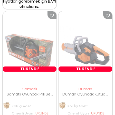
Fiyatları görebilmek için BAYİ
olmalısınız.
TÜKENDİ!
TÜKENDİ!
Samatlı
Duman
Samatlı Oyuncak Pilli Sesli Testere 192H/192C1
Duman Oyuncak Kutuda Pilli Testere 7778-2
Koli İçi Adet :
Koli İçi Adet :
Önemli Uyarı
:
ÜRÜNDE
Önemli Uyarı
:
ÜRÜNDE