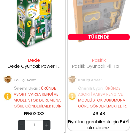
TÜKENDİ!
Dede
Pasifik
Dede Oyuncak Power Tamir Set 03033
Pasifik Oyuncak Pilli Tamir Seti MK12-5
Koli İçi Adet :
Koli İçi Adet :
Önemli Uyarı
:
ÜRÜNDE
Önemli Uyarı
:
ÜRÜNDE
ASORTİ VARSA RENGİ VE
ASORTİ VARSA RENGİ VE
MODELİ STOK DURUMUNA
MODELİ STOK DURUMUNA
GÖRE GÖNDERİLMEKTEDİR.
GÖRE GÖNDERİLMEKTEDİR.
FEN03033
46 48
Fiyatları görebilmek için BAYİ
olmalısınız.