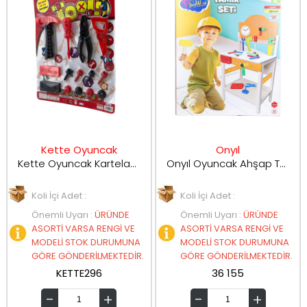
Kette Oyuncak
Onyıl
Kette Oyuncak Kartelada Orta Boy Tamir Seti 25523
Onyıl Oyuncak Ahşap Tamir Seti ONY-412
Koli İçi Adet :
Koli İçi Adet :
Önemli Uyarı
:
ÜRÜNDE
Önemli Uyarı
:
ÜRÜNDE
ASORTİ VARSA RENGİ VE
ASORTİ VARSA RENGİ VE
MODELİ STOK DURUMUNA
MODELİ STOK DURUMUNA
GÖRE GÖNDERİLMEKTEDİR.
GÖRE GÖNDERİLMEKTEDİR.
KETTE296
36 155