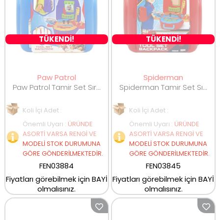
TÜKENDİ!
TÜKENDİ!
Paw Patrol
Spiderman
Paw Patrol Tamir Set Sırt Çantası 03884
Spiderman Tamir Set Sırt Çantası 03845
Koli İçi Adet :
Koli İçi Adet :
Önemli Uyarı
:
ÜRÜNDE
Önemli Uyarı
:
ÜRÜNDE
ASORTİ VARSA RENGİ VE
ASORTİ VARSA RENGİ VE
MODELİ STOK DURUMUNA
MODELİ STOK DURUMUNA
GÖRE GÖNDERİLMEKTEDİR.
GÖRE GÖNDERİLMEKTEDİR.
FEN03884
FEN03845
Fiyatları görebilmek için BAYİ
Fiyatları görebilmek için BAYİ
olmalısınız.
olmalısınız.