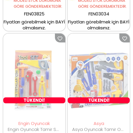
MODELİ STOK DURUMUNA
MODELİ STOK DURUMUNA
GÖRE GÖNDERİLMEKTEDİR.
GÖRE GÖNDERİLMEKTEDİR.
FEN03825
FEN03034
Fiyatları görebilmek için BAYİ
Fiyatları görebilmek için BAYİ
olmalısınız.
olmalısınız.
TÜKENDİ!
TÜKENDİ!
Engin Oyuncak
Asya
Engin Oyuncak Tamir Seti ENG-1098
Asya Oyuncak Tamir Oyun Seti 20150-6101-3