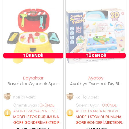
TÜKENDİ!
TÜKENDİ!
Bayraktar
Ayatoy
Bayraktar Oyuncak Speed Play Oyun Taburesi Tamir Seti BY-574
Ayatoys Oyuncak Diy Blocks 164 Parça 666-33
Koli İçi Adet :
Koli İçi Adet :
Önemli Uyarı
:
ÜRÜNDE
Önemli Uyarı
:
ÜRÜNDE
ASORTİ VARSA RENGİ VE
ASORTİ VARSA RENGİ VE
MODELİ STOK DURUMUNA
MODELİ STOK DURUMUNA
GÖRE GÖNDERİLMEKTEDİR.
GÖRE GÖNDERİLMEKTEDİR.