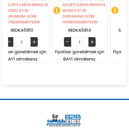
VARSA RENGİ VE
ASORTİ VARSA RENGİ VE
ASORTİ VARSA R
STOK
MODELİ STOK
MODELİ STOK
NA GÖRE
DURUMUNA GÖRE
DURUMUNA GÖ
LMEKTEDİR.
GÖNDERİLMEKTEDİR.
GÖNDERİLMEKTED
A5910
REDKA5914
SUNMAN00006
rebilmek için
Fiyatları görebilmek için
Fiyatları görebilm
alısınız.
BAYİ olmalısınız.
BAYİ olmalısın