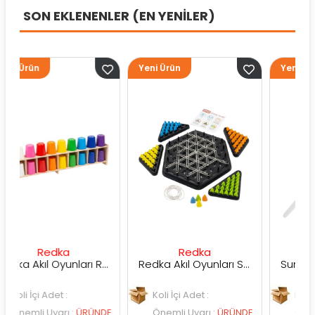
SON EKLENENLER (EN YENİLER)
Yeni Ürün
Yeni Ürün
dka
Redka
Sunman
Redka Akıl Oyunları Renk Dedektifi Oyunu
Redka Akıl Oyunları Strateji Üçgeni Oyunu
det :
Koli İçi Adet :
Koli İçi Adet :
yarı
:
ÜRÜNDE
Önemli Uyarı
:
ÜRÜNDE
Önemli Uyarı
:
Ü