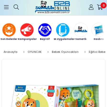
0
Son Gelenler
Kampanyalar
Bayi Ol!
M.Uygulamalar
Samatlı
Hasbro
Anasayfa
>
OYUNCAK
>
Bebek Oyuncakları
>
Eğitici Bebe