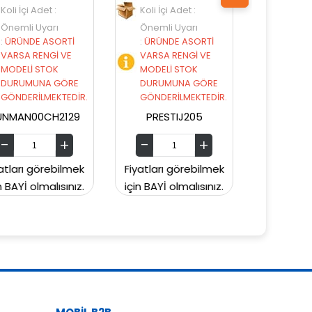
Koli İçi Adet :
Koli İçi Adet :
Önemli Uyarı
Önemli Uyarı
:
ÜRÜNDE ASORTİ
:
ÜRÜNDE ASORTİ
VARSA RENGİ VE
VARSA RENGİ VE
MODELİ STOK
MODELİ STOK
DURUMUNA GÖRE
DURUMUNA GÖRE
GÖNDERİLMEKTEDİR.
GÖNDERİLMEKTEDİR.
PRESTIJ205
PRESTIJ203
Fiyatları görebilmek
Fiyatları görebilmek
Fi
için BAYİ olmalısınız.
için BAYİ olmalısınız.
içi