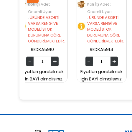
det :
Koli İçi Adet :
Koli İçi Adet :
yarı
Önemli Uyarı
Önemli Uyarı
 ASORTİ
:
ÜRÜNDE ASORTİ
:
ÜRÜNDE ASORT
ENGİ VE
VARSA RENGİ VE
VARSA RENGİ VE
STOK
MODELİ STOK
MODELİ STOK
NA GÖRE
DURUMUNA GÖRE
DURUMUNA GÖR
LMEKTEDİR.
GÖNDERİLMEKTEDİR.
GÖNDERİLMEKTED
5910
REDKA5914
SUNMAN000060
örebilmek
Fiyatları görebilmek
Fiyatları görebil
malısınız.
için BAYİ olmalısınız.
için BAYİ olmalısın