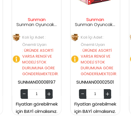
an
Sunman
Asya
Sunman Oyuncak We Camp Unicorn Tünelli Oyun Çadırı
Sunman Oyuncak Moda Evi Işıklı Moda Çadır 90X76X120 Cm 00002501
Asya Oyuncak Çiçek Dükkanım Ç
et :
Koli İçi Adet :
Koli İçi Adet :
yarı
Önemli Uyarı
Önemli Uyarı
ASORTİ
:
ÜRÜNDE ASORTİ
:
ÜRÜNDE ASORTİ
NGİ VE
VARSA RENGİ VE
VARSA RENGİ VE
TOK
MODELİ STOK
MODELİ STOK
A GÖRE
DURUMUNA GÖRE
DURUMUNA GÖR
MEKTEDİR.
GÖNDERİLMEKTEDİR.
GÖNDERİLMEKTED
008197
SUNMAN00002501
ASYA446
örebilmek
Fiyatları görebilmek
Fiyatları görebilm
malısınız.
için BAYİ olmalısınız.
için BAYİ olmalısını