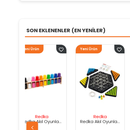
SON EKLENENLER (EN YENİLER)
Yeni Ürün
Yeni Ürün
ka
Redka
Sunman
Redka Akıl Oyunları Renk Dedektifi Oyunu
Redka Akıl Oyunları Strateji Üçgeni Oyunu