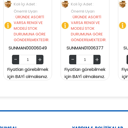
Koli İçi Adet :
Koli İçi Adet :
Önemli Uyarı
Önemli Uyarı
İ
:
ÜRÜNDE ASORTİ
:
ÜRÜNDE ASORTİ
VARSA RENGİ VE
VARSA RENGİ VE
MODELİ STOK
MODELİ STOK
E
DURUMUNA GÖRE
DURUMUNA GÖRE
İR.
GÖNDERİLMEKTEDİR.
GÖNDERİLMEKTEDİR.
49
SUNMAN01006377
SUNMAN00CH2129
mek
Fiyatları görebilmek
Fiyatları görebilmek
ız.
için BAYİ olmalısınız.
için BAYİ olmalısınız.