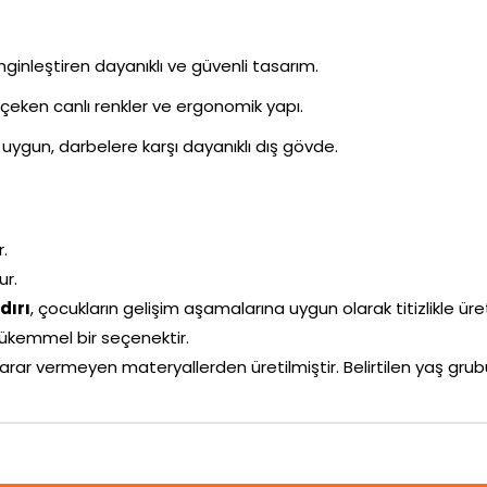
inleştiren dayanıklı ve güvenli tasarım.
i çeken canlı renkler ve ergonomik yapı.
uygun, darbelere karşı dayanıklı dış gövde.
r.
ur.
dırı
, çocukların gelişim aşamalarına uygun olarak titizlikle üret
ükemmel bir seçenektir.
arar vermeyen materyallerden üretilmiştir. Belirtilen yaş g