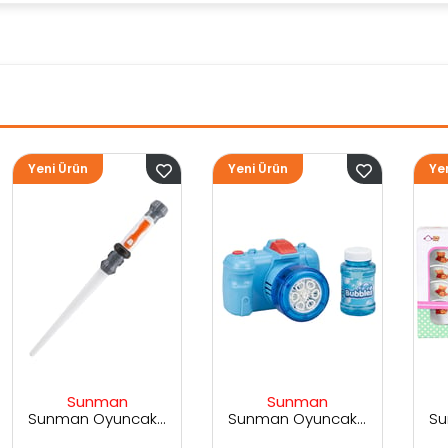
Yeni Ürün
Yeni Ürün
Sunman
Sunman
Sunman Oyuncak Sesli ve Işıklı Uzay Kılıcı
Sunman Oyuncak Kamera Temalı Balancuk Atan TAbanca
Sunman Oyuncak 29 Parça Porselen Seti