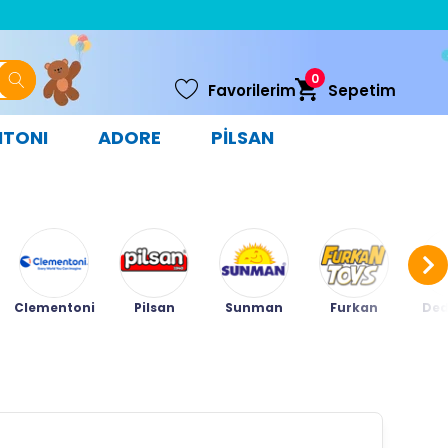
0
Favorilerim
Sepetim
NTONI
ADORE
PİLSAN
Clementoni
Pilsan
Sunman
Furkan
Ded