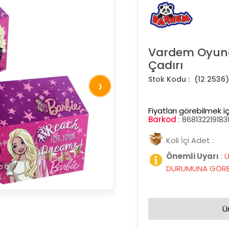
Vardem Oyunc
Çadırı
(12 2536)
›
Fiyatları görebilmek iç
Barkod
:
868132219183
Koli İçi Adet :
Önemli Uyarı
:
Ü
DURUMUNA GÖRE 
Ü