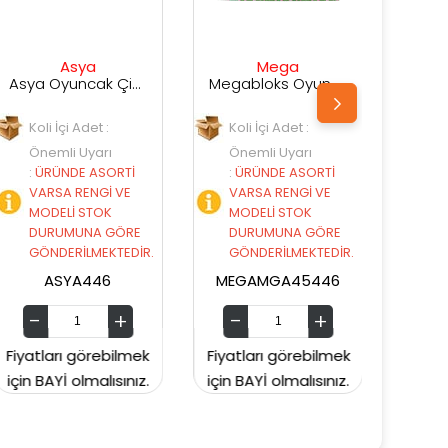
Mega
Sunman
adır MOL-294
Megabloks Oyuncak Niloya Çadır 2 MGA45446
Sunman Oyuncak We Camp Korsan Çadırı
Koli İçi Adet :
Koli İçi Adet :
Önemli Uyarı
Önemli Uyarı
:
ÜRÜNDE ASORTİ
:
ÜRÜNDE ASORTİ
VARSA RENGİ VE
VARSA RENGİ VE
MODELİ STOK
MODELİ STOK
E
DURUMUNA GÖRE
DURUMUNA GÖRE
İR.
GÖNDERİLMEKTEDİR.
GÖNDERİLMEKTEDİR.
MEGAMGA45446
SUNMAN01008310
ek
Fiyatları görebilmek
Fiyatları görebilmek
z.
için BAYİ olmalısınız.
için BAYİ olmalısınız.