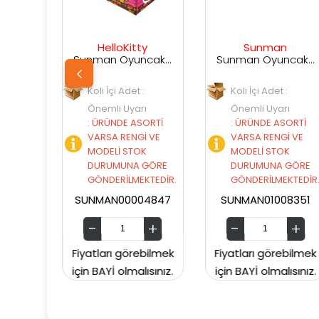
HelloKitty
Sunman
Sunm
Sunman Oyuncak Hello Kitty Oyun Çadırı 00004847
Sunman Oyuncak Dinozor Tünelli Çadır 01008351 170x112x94 Cm
li İçi Adet :
Koli İçi Adet :
Koli İçi Ad
emli Uyarı
Önemli Uyarı
Önemli U
RÜNDE ASORTİ
:
ÜRÜNDE ASORTİ
:
ÜRÜNDE 
ARSA RENGİ VE
VARSA RENGİ VE
VARSA RE
ODELİ STOK
MODELİ STOK
MODELİ S
URUMUNA GÖRE
DURUMUNA GÖRE
DURUMUN
ÖNDERİLMEKTEDİR.
GÖNDERİLMEKTEDİR.
GÖNDERİL
MAN00004847
SUNMAN01008351
SUNMAN00
ları görebilmek
Fiyatları görebilmek
Fiyatları g
BAYİ olmalısınız.
için BAYİ olmalısınız.
için BAYİ ol