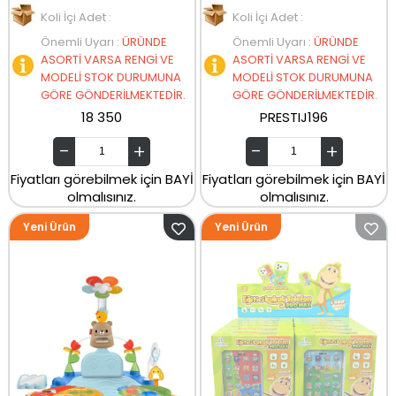
Koli İçi Adet :
Koli İçi Adet :
Önemli Uyarı
:
ÜRÜNDE
Önemli Uyarı
:
ÜRÜNDE
ASORTİ VARSA RENGİ VE
ASORTİ VARSA RENGİ VE
MODELİ STOK DURUMUNA
MODELİ STOK DURUMUNA
GÖRE GÖNDERİLMEKTEDİR.
GÖRE GÖNDERİLMEKTEDİR.
18 350
PRESTIJ196
Fiyatları görebilmek için BAYİ
Fiyatları görebilmek için BAYİ
olmalısınız.
olmalısınız.
Yeni Ürün
Yeni Ürün