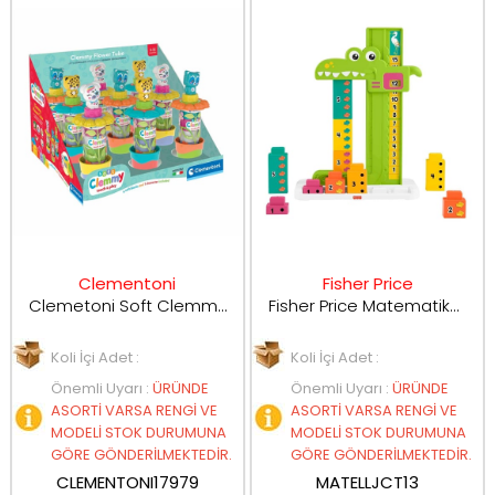
Clementoni
Fisher Price
Clemetoni Soft Clemmy Bahçe Temalı Tüp Bloklar 17979
Fisher Price Matematikçi Timsah JCT13
Koli İçi Adet :
Koli İçi Adet :
Önemli Uyarı
:
ÜRÜNDE
Önemli Uyarı
:
ÜRÜNDE
ASORTİ VARSA RENGİ VE
ASORTİ VARSA RENGİ VE
MODELİ STOK DURUMUNA
MODELİ STOK DURUMUNA
GÖRE GÖNDERİLMEKTEDİR.
GÖRE GÖNDERİLMEKTEDİR.
CLEMENTONI17979
MATELLJCT13