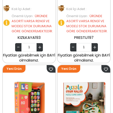
Koli İçi Adet :
Koli İçi Adet :
Önemli Uyarı
:
ÜRÜNDE
Önemli Uyarı
:
ÜRÜNDE
ASORTİ VARSA RENGİ VE
ASORTİ VARSA RENGİ VE
MODELİ STOK DURUMUNA
MODELİ STOK DURUMUNA
GÖRE GÖNDERİLMEKTEDİR.
GÖRE GÖNDERİLMEKTEDİR.
KIZILKAYA193
PRESTIJ197
Fiyatları görebilmek için BAYİ
Fiyatları görebilmek için BAYİ
olmalısınız.
olmalısınız.
Yeni Ürün
Yeni Ürün