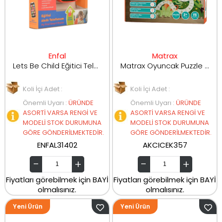
Enfal
Matrax
Lets Be Child Eğitici Telefon 31402
Matrax Oyuncak Puzzle Oyun Matı Kutuda 26496
Koli İçi Adet :
Koli İçi Adet :
Önemli Uyarı
:
ÜRÜNDE
Önemli Uyarı
:
ÜRÜNDE
ASORTİ VARSA RENGİ VE
ASORTİ VARSA RENGİ VE
MODELİ STOK DURUMUNA
MODELİ STOK DURUMUNA
GÖRE GÖNDERİLMEKTEDİR.
GÖRE GÖNDERİLMEKTEDİR.
ENFAL31402
AKCICEK357
Fiyatları görebilmek için BAYİ
Fiyatları görebilmek için BAYİ
olmalısınız.
olmalısınız.
Yeni Ürün
Yeni Ürün