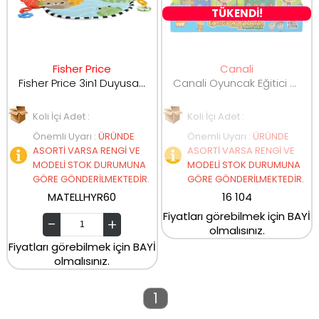
TÜKENDİ!
Fisher Price
Canali
Fisher Price 3in1 Duyusal Gelişim Jimnastik Merkezi Oyun Halısı HYR60
Canali Oyuncak Eğitici Kukuli Telefon 2030
Koli İçi Adet :
Koli İçi Adet :
Önemli Uyarı
:
ÜRÜNDE
Önemli Uyarı
:
ÜRÜNDE
ASORTİ VARSA RENGİ VE
ASORTİ VARSA RENGİ VE
MODELİ STOK DURUMUNA
MODELİ STOK DURUMUNA
GÖRE GÖNDERİLMEKTEDİR.
GÖRE GÖNDERİLMEKTEDİR.
MATELLHYR60
16 104
Fiyatları görebilmek için BAYİ
olmalısınız.
Fiyatları görebilmek için BAYİ
olmalısınız.
1