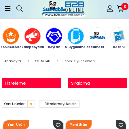
0
Son Gelenler
Kampanyalar
Bayi Ol!
M.Uygulamalar
Samatlı
Hasbro
Anasayfa
>
OYUNCAK
>
Bebek Oyuncakları
Filtreleme
Sıralama
Yeni Ürünler
Filtrelemeyi Kaldır
Yeni Ürün
Yeni Ürün