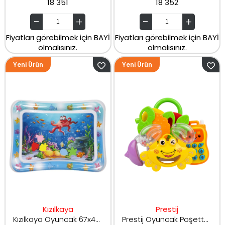
18 351
18 352
Fiyatları görebilmek için BAYİ
Fiyatları görebilmek için BAYİ
olmalısınız.
olmalısınız.
Yeni Ürün
Yeni Ürün
Kızılkaya
Prestij
Kızılkaya Oyuncak 67x48 Cm Yatak Bebek Matı 2 Farklı Model
Prestij Oyuncak Poşette 6'lı Çıngırak Seti