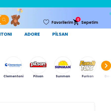
0
Favorilerim
Sepetim
NTONI
ADORE
PİLSAN
Clementoni
Pilsan
Sunman
Furkan
Ded