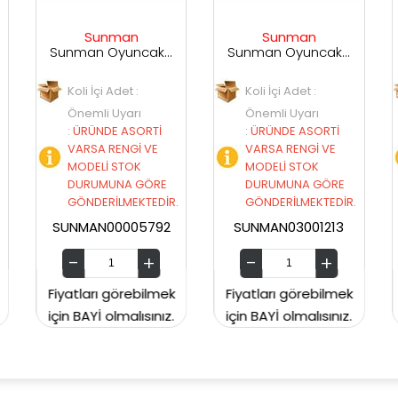
an
Sunman
Can Toys
Sunman Oyuncak Hacıyatmaz Ninja Duvar 3 Lü 00005792
Sunman Oyuncak Pony Land Sevimli Pony 03001213
Can 
et :
Koli İçi Adet :
Koli İçi Adet :
arı
Önemli Uyarı
Önemli Uyarı
ASORTİ
:
ÜRÜNDE ASORTİ
:
ÜRÜNDE ASORTİ
NGİ VE
VARSA RENGİ VE
VARSA RENGİ VE
TOK
MODELİ STOK
MODELİ STOK
A GÖRE
DURUMUNA GÖRE
DURUMUNA GÖR
MEKTEDİR.
GÖNDERİLMEKTEDİR.
GÖNDERİLMEKTEDİ
005792
SUNMAN03001213
17 323
rebilmek
Fiyatları görebilmek
Fiyatları görebilm
alısınız.
için BAYİ olmalısınız.
için BAYİ olmalısını