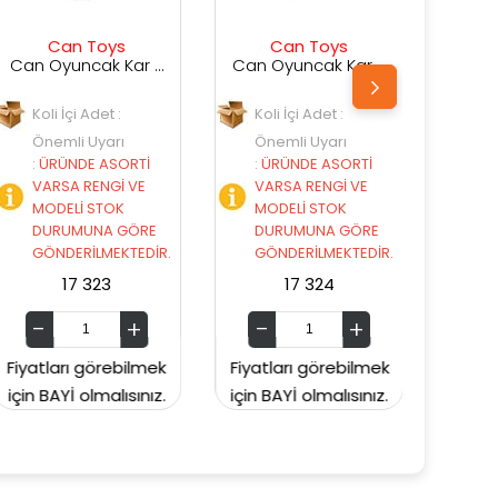
Can Toys
Can Toys
Oyuncak Kar Küresi 4529G
Can Oyuncak Kar Küresi 4518G
Can Oyuncak Kar Küresi 4113G
Koli İçi Adet :
Koli İçi Adet :
Önemli Uyarı
Önemli Uyarı
:
ÜRÜNDE ASORTİ
:
ÜRÜNDE ASORTİ
VARSA RENGİ VE
VARSA RENGİ VE
MODELİ STOK
MODELİ STOK
E
DURUMUNA GÖRE
DURUMUNA GÖRE
R.
GÖNDERİLMEKTEDİR.
GÖNDERİLMEKTEDİR.
17 324
17 328
ek
Fiyatları görebilmek
Fiyatları görebilmek
z.
için BAYİ olmalısınız.
için BAYİ olmalısınız.