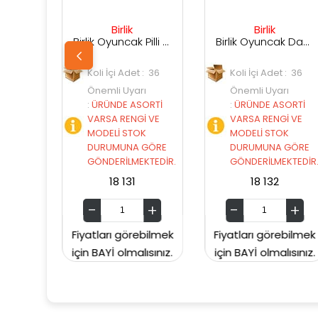
Birlik
Birlik
Sunm
Birlik Oyuncak Pilli Müzikli Kayan Adam 6678-19
Birlik Oyuncak Dans Eden Maskeli Robot 6678-18
li İçi Adet : 36
Koli İçi Adet : 36
Koli İçi Ad
emli Uyarı
Önemli Uyarı
Önemli Uy
RÜNDE ASORTİ
:
ÜRÜNDE ASORTİ
:
ÜRÜNDE 
RSA RENGİ VE
VARSA RENGİ VE
VARSA RE
DELİ STOK
MODELİ STOK
MODELİ S
URUMUNA GÖRE
DURUMUNA GÖRE
DURUMUN
NDERİLMEKTEDİR.
GÖNDERİLMEKTEDİR.
GÖNDERİL
18 131
18 132
SUNMAN00
ları görebilmek
Fiyatları görebilmek
Fiyatları gö
BAYİ olmalısınız.
için BAYİ olmalısınız.
için BAYİ olm