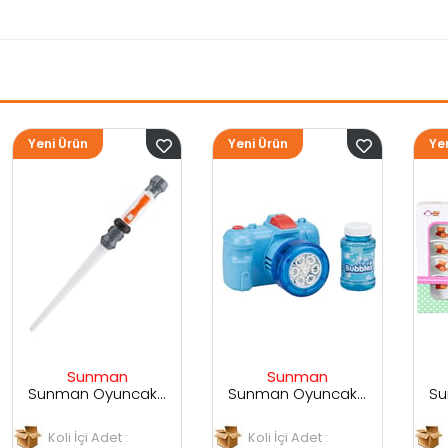
Yeni Ürün
Yeni Ürün
Sunman
Sunman
Sunman Oyuncak Sesli ve Işıklı Uzay Kılıcı
Sunman Oyuncak Kamera Temalı Balancuk Atan TAbanca
Sunman Oyuncak 29 Parça Porselen Seti
Koli İçi Adet :
Koli İçi Adet :