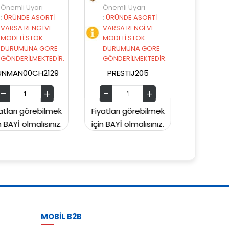
Önemli Uyarı
Önemli Uyarı
:
ÜRÜNDE ASORTİ
:
ÜRÜNDE ASORTİ
VARSA RENGİ VE
VARSA RENGİ VE
MODELİ STOK
MODELİ STOK
DURUMUNA GÖRE
DURUMUNA GÖRE
GÖNDERİLMEKTEDİR.
GÖNDERİLMEKTEDİR.
PRESTIJ205
PRESTIJ203
Fiyatları görebilmek
Fiyatları görebilmek
Fiy
için BAYİ olmalısınız.
için BAYİ olmalısınız.
içi
MOBİL B2B