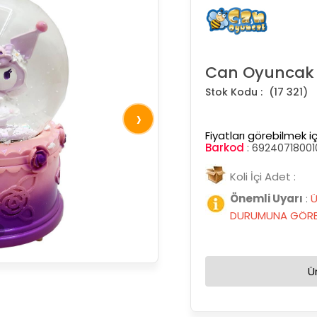
Can Oyuncak 
(17 321)
›
Fiyatları görebilmek iç
Barkod
:
69240718001
Koli İçi Adet :
Önemli Uyarı
:
Ü
DURUMUNA GÖRE 
Ü