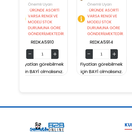
yarı
Önemli Uyarı
Önemli Uyarı
 ASORTİ
:
ÜRÜNDE ASORTİ
:
ÜRÜNDE ASORT
ENGİ VE
VARSA RENGİ VE
VARSA RENGİ VE
STOK
MODELİ STOK
MODELİ STOK
NA GÖRE
DURUMUNA GÖRE
DURUMUNA GÖR
LMEKTEDİR.
GÖNDERİLMEKTEDİR.
GÖNDERİLMEKTED
5910
REDKA5914
SUNMAN000060
örebilmek
Fiyatları görebilmek
Fiyatları görebil
malısınız.
için BAYİ olmalısınız.
için BAYİ olmalısın
KU