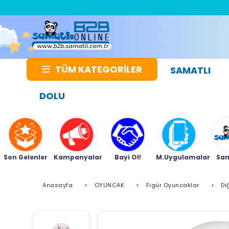
TÜM KATEGORİLER
SAMATLI
DOLU
Son Gelenler
Kampanyalar
Bayi Ol!
M.Uygulamalar
Sam
Anasayfa
>
OYUNCAK
>
Figür Oyuncaklar
>
Di