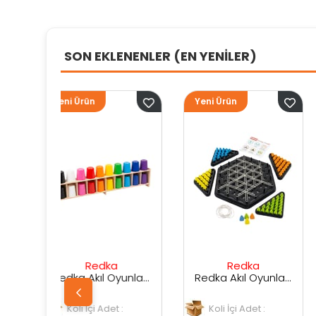
SON EKLENENLER (EN YENİLER)
Yeni Ürün
Yeni Ürün
ka
Redka
Sunman
Redka Akıl Oyunları Renk Dedektifi Oyunu
Redka Akıl Oyunları Strateji Üçgeni Oyunu
det :
Koli İçi Adet :
Koli İçi Adet :