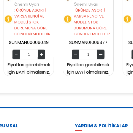
Önemli Uyarı
Önemli Uyarı
İ
:
ÜRÜNDE ASORTİ
:
ÜRÜNDE ASORTİ
VARSA RENGİ VE
VARSA RENGİ VE
MODELİ STOK
MODELİ STOK
E
DURUMUNA GÖRE
DURUMUNA GÖRE
İR.
GÖNDERİLMEKTEDİR.
GÖNDERİLMEKTEDİR.
49
SUNMAN01006377
SUNMAN00CH2129
mek
Fiyatları görebilmek
Fiyatları görebilmek
ız.
için BAYİ olmalısınız.
için BAYİ olmalısınız.
RUMSAL
YARDIM & POLİTİKALAR