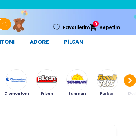
0
Favorilerim
Sepetim
NTONI
ADORE
PİLSAN
Clementoni
Pilsan
Sunman
Furkan
Ded