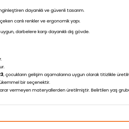
inleştiren dayanıklı ve güvenli tasarım.
i çeken canlı renkler ve ergonomik yapı.
uygun, darbelere karşı dayanıklı dış gövde.
r.
ur.
23
, çocukların gelişim aşamalarına uygun olarak titizlikle üretilm
ükemmel bir seçenektir.
arar vermeyen materyallerden üretilmiştir. Belirtilen yaş g