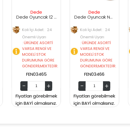
e
Dede
Erdem
Dede Oyuncak 12 Parça Silindir Kule Bultak 4653
Dede Oyuncak Neşeli Bul-Tak Kule
Erdem 
et : 24
Koli İçi Adet : 24
Koli İçi Adet :
arı
Önemli Uyarı
Önemli Uyarı
ASORTİ
:
ÜRÜNDE ASORTİ
:
ÜRÜNDE ASORTİ
NGİ VE
VARSA RENGİ VE
VARSA RENGİ VE
TOK
MODELİ STOK
MODELİ STOK
A GÖRE
DURUMUNA GÖRE
DURUMUNA GÖR
MEKTEDİR.
GÖNDERİLMEKTEDİR.
GÖNDERİLMEKTEDİ
465
FEN03466
ERDEM165
rebilmek
Fiyatları görebilmek
Fiyatları görebilm
alısınız.
için BAYİ olmalısınız.
için BAYİ olmalısını