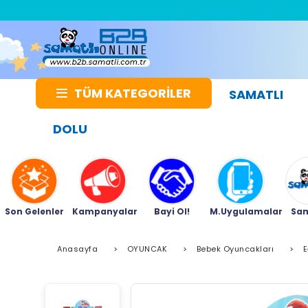
TÜM KATEGORİLER
SAMATLI
DOLU
Son Gelenler
Kampanyalar
Bayi Ol!
M.Uygulamalar
Sam
Anasayfa
>
OYUNCAK
>
Bebek Oyuncakları
>
E