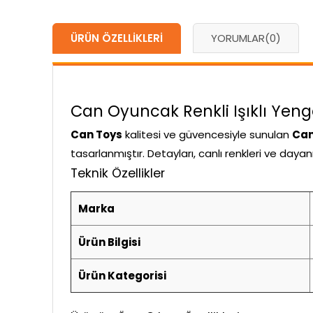
ÜRÜN ÖZELLIKLERI
YORUMLAR
(0)
Can Oyuncak Renkli Işıklı Yengeç
Can Toys
kalitesi ve güvencesiyle sunulan
Can
tasarlanmıştır. Detayları, canlı renkleri ve daya
Teknik Özellikler
Marka
Ürün Bilgisi
Ürün Kategorisi