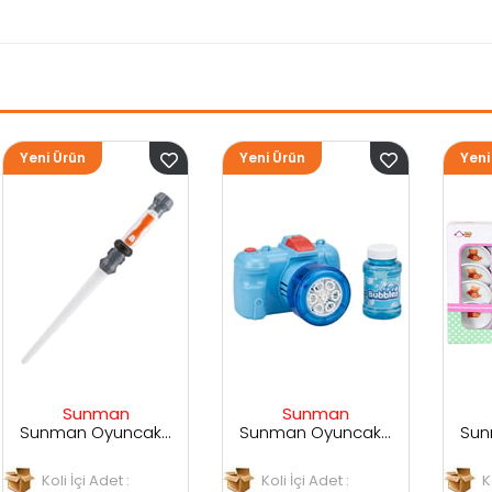
Yeni Ürün
Yeni Ürün
Sunman
Sunman
Sunman Oyuncak Sesli ve Işıklı Uzay Kılıcı
Sunman Oyuncak Kamera Temalı Balancuk Atan TAbanca
Sunman Oyuncak 29 Parça Porselen Seti
Koli İçi Adet :
Koli İçi Adet :