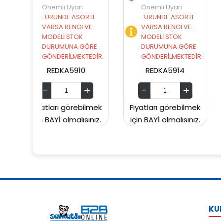
yarı
Önemli Uyarı
Önemli Uyarı
 ASORTİ
:
ÜRÜNDE ASORTİ
:
ÜRÜNDE ASORTİ
NGİ VE
VARSA RENGİ VE
VARSA RENGİ VE
STOK
MODELİ STOK
MODELİ STOK
NA GÖRE
DURUMUNA GÖRE
DURUMUNA GÖR
MEKTEDİR.
GÖNDERİLMEKTEDİR.
GÖNDERİLMEKTED
5910
REDKA5914
SUNMAN000060
örebilmek
Fiyatları görebilmek
Fiyatları görebil
malısınız.
için BAYİ olmalısınız.
için BAYİ olmalısın
KU