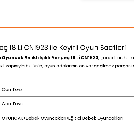
 18 Li CN1923 ile Keyifli Oyun Saatleri!
 Oyuncak Renkli Işıklı Yengeç 18 Li CN1923
, çocukların he
nıklı yapısıyla bu ürün, oyun odalarının en vazgeçilmez parçası 
Can Toys
Can Toys
OYUNCAK>Bebek Oyuncakları>Eğitici Bebek Oyuncakları