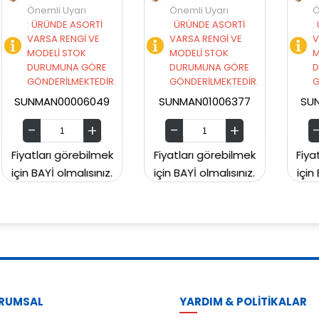
Önemli Uyarı
Önemli Uyarı
:
ÜRÜNDE ASORTİ
:
ÜRÜNDE ASORTİ
VARSA RENGİ VE
VARSA RENGİ VE
MODELİ STOK
MODELİ STOK
E
DURUMUNA GÖRE
DURUMUNA GÖRE
İR.
GÖNDERİLMEKTEDİR.
GÖNDERİLMEKTEDİR.
49
SUNMAN01006377
SUNMAN00CH2129
mek
Fiyatları görebilmek
Fiyatları görebilmek
ız.
için BAYİ olmalısınız.
için BAYİ olmalısınız.
RUMSAL
YARDIM & POLİTİKALAR