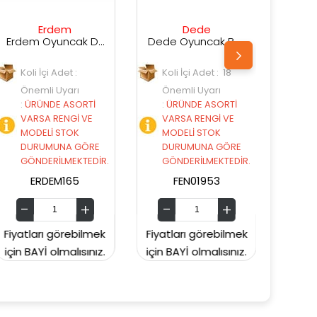
Dede
Dede
Oyuncak Didi Direksiyon Pilli Sesli
Dede Oyuncak Büyük Bultak Küp
Dede Oyuncak Sepetli Bultak Kova
Koli İçi Adet : 18
Koli İçi Adet : 24
Önemli Uyarı
Önemli Uyarı
:
ÜRÜNDE ASORTİ
:
ÜRÜNDE ASORTİ
VARSA RENGİ VE
VARSA RENGİ VE
MODELİ STOK
MODELİ STOK
E
DURUMUNA GÖRE
DURUMUNA GÖRE
R.
GÖNDERİLMEKTEDİR.
GÖNDERİLMEKTEDİR.
FEN01953
FEN03414
ek
Fiyatları görebilmek
Fiyatları görebilmek
z.
için BAYİ olmalısınız.
için BAYİ olmalısınız.