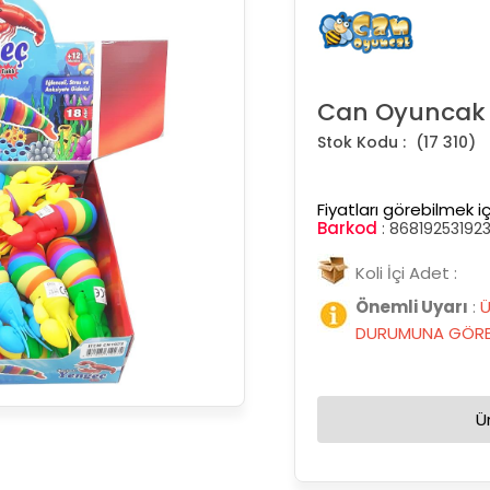
Can Oyuncak Re
(17 310)
Fiyatları görebilmek iç
Barkod
:
86819253192
Koli İçi Adet :
Önemli Uyarı
:
Ü
DURUMUNA GÖRE 
Ü