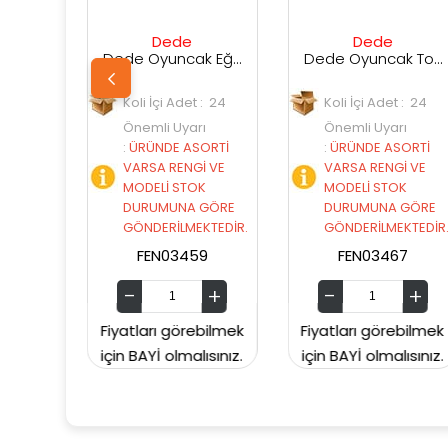
Dede
Dede
Ded
Dede Oyuncak Eğlenceli Aktivite Treni
Dede Oyuncak Toplu Mi̇ni̇ Kule
li İçi Adet : 24
Koli İçi Adet : 24
Koli İçi Ad
emli Uyarı
Önemli Uyarı
Önemli Uy
RÜNDE ASORTİ
:
ÜRÜNDE ASORTİ
:
ÜRÜNDE 
RSA RENGİ VE
VARSA RENGİ VE
VARSA RE
DELİ STOK
MODELİ STOK
MODELİ S
URUMUNA GÖRE
DURUMUNA GÖRE
DURUMUN
NDERİLMEKTEDİR.
GÖNDERİLMEKTEDİR.
GÖNDERİL
FEN03459
FEN03467
FEN03
ları görebilmek
Fiyatları görebilmek
Fiyatları gö
BAYİ olmalısınız.
için BAYİ olmalısınız.
için BAYİ olm