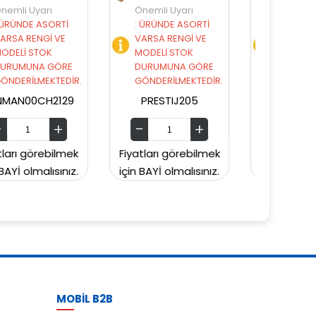
Önemli Uyarı
Önemli Uyarı
:
ÜRÜNDE ASORTİ
:
ÜRÜNDE ASORTİ
VARSA RENGİ VE
VARSA RENGİ VE
MODELİ STOK
MODELİ STOK
DURUMUNA GÖRE
DURUMUNA GÖRE
GÖNDERİLMEKTEDİR.
GÖNDERİLMEKTEDİR.
PRESTIJ205
PRESTIJ203
Fiyatları görebilmek
Fiyatları görebilmek
Fiy
için BAYİ olmalısınız.
için BAYİ olmalısınız.
içi
MOBİL B2B