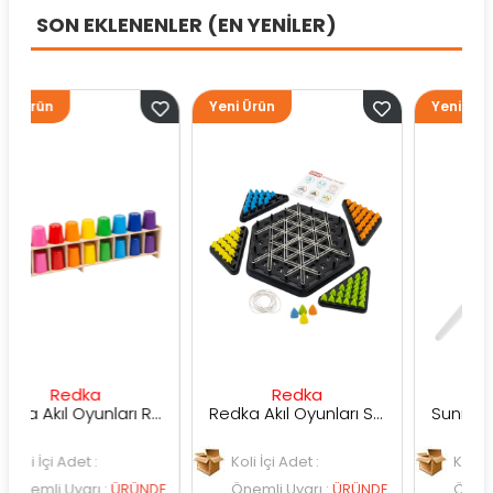
SON EKLENENLER (EN YENİLER)
Yeni Ürün
Yeni Ürün
ka
Redka
Sunman
Redka Akıl Oyunları Renk Dedektifi Oyunu
Redka Akıl Oyunları Strateji Üçgeni Oyunu
et :
Koli İçi Adet :
Koli İçi Adet :
arı
:
ÜRÜNDE
Önemli Uyarı
:
ÜRÜNDE
Önemli Uyarı
:
ÜR