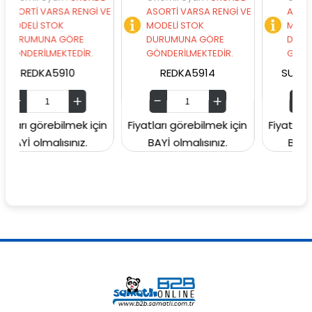
RSA RENGİ VE
ASORTİ VARSA RENGİ VE
ASORTİ VARSA RE
TOK
MODELİ STOK
MODELİ STOK
A GÖRE
DURUMUNA GÖRE
DURUMUNA GÖR
MEKTEDİR.
GÖNDERİLMEKTEDİR.
GÖNDERİLMEKTEDİ
5910
REDKA5914
SUNMAN000060
ebilmek için
Fiyatları görebilmek için
Fiyatları görebilmek
lısınız.
BAYİ olmalısınız.
BAYİ olmalısınız