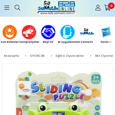
0
Son Gelenler
Kampanyalar
Bayi Ol!
M.Uygulamalar
Samatlı
Hasbro
Anasayfa
>
OYUNCAK
>
Eğitici Oyuncaklar
>
Akıl Oyunları