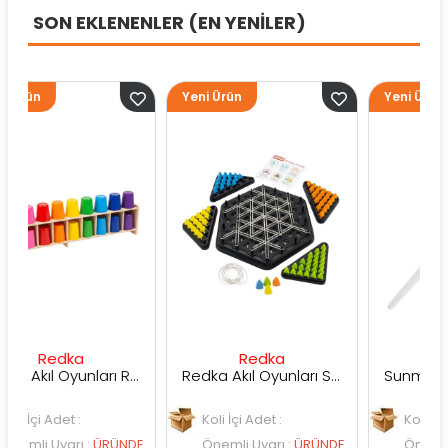
SON EKLENENLER (EN YENİLER)
Yeni Ürün
Yeni Ürün
ka
Redka
Sunman
Redka Akıl Oyunları Renk Dedektifi Oyunu
Redka Akıl Oyunları Strateji Üçgeni Oyunu
 :
Koli İçi Adet :
Koli İçi Adet :
rı
:
ÜRÜNDE
Önemli Uyarı
:
ÜRÜNDE
Önemli Uyarı
:
ÜRÜ