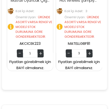
Matrax Oyuncak Çılgın ATIŞ Mini Basket Oyunu
Hot Wheels Şampiyonluk Parkuru Yarış Pisti GBF81
Koli İçi Adet :
Koli İçi Adet : 3
Ko
Önemli Uyarı
:
ÜRÜNDE
Önemli Uyarı
:
ÜRÜNDE
Ö
ASORTİ VARSA RENGİ VE
ASORTİ VARSA RENGİ VE
A
MODELİ STOK
MODELİ STOK
M
DURUMUNA GÖRE
DURUMUNA GÖRE
D
GÖNDERİLMEKTEDİR.
GÖNDERİLMEKTEDİR.
G
AKCICEK223
MATELLGBF81
Fiyatları görebilmek için
Fiyatları görebilmek için
Fiyat
BAYİ olmalısınız.
BAYİ olmalısınız.
B