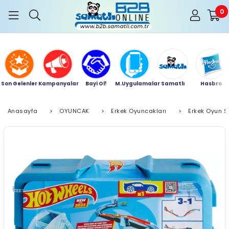
0
Son Gelenler
Kampanyalar
Bayi Ol!
M.Uygulamalar
Samatlı
Hasbro
Anasayfa
>
OYUNCAK
>
Erkek Oyuncakları
>
Erkek Oyun Se