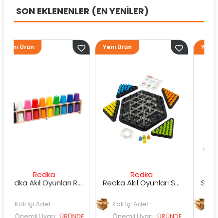
SON EKLENENLER (EN YENİLER)
Yeni Ürün
Yeni Ürün
Redka
Redka
Sunman
Redka Akıl Oyunları Renk Dedektifi Oyunu
Redka Akıl Oyunları Strateji Üçgeni Oyunu
 Adet :
Koli İçi Adet :
Koli İçi Adet :
 Uyarı
:
ÜRÜNDE
Önemli Uyarı
:
ÜRÜNDE
Önemli Uyarı