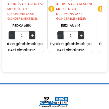
 VARSA RENGİ VE
ASORTİ VARSA RENGİ VE
ASORTİ VARSA
 STOK
MODELİ STOK
MODELİ STOK
UNA GÖRE
DURUMUNA GÖRE
DURUMUNA G
İLMEKTEDİR.
GÖNDERİLMEKTEDİR.
GÖNDERİLMEKT
DKA5910
REDKA5914
SUNMAN0000
görebilmek için
Fiyatları görebilmek için
Fiyatları görebil
lmalısınız.
BAYİ olmalısınız.
BAYİ olmalısı