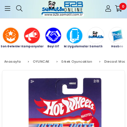
0
Son Gelenler
Kampanyalar
Bayi Ol!
M.Uygulamalar
Samatlı
Hasbro
Anasayfa
>
OYUNCAK
>
Erkek Oyuncakları
>
Diecast Mode