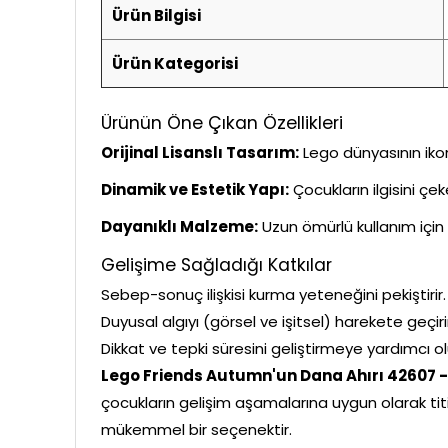
Ürün Bilgisi
Ürün Kategorisi
Ürünün Öne Çıkan Özellikleri
Orijinal Lisanslı Tasarım:
Lego dünyasının ikon
Dinamik ve Estetik Yapı:
Çocukların ilgisini çe
Dayanıklı Malzeme:
Uzun ömürlü kullanım için 
Gelişime Sağladığı Katkılar
Sebep-sonuç ilişkisi kurma yeteneğini pekiştirir.
Duyusal algıyı (görsel ve işitsel) harekete geçiri
Dikkat ve tepki süresini geliştirmeye yardımcı ol
Lego Friends Autumn'un Dana Ahırı 42607 - 5
çocukların gelişim aşamalarına uygun olarak titizl
mükemmel bir seçenektir.