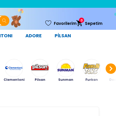
0
Favorilerim
Sepetim
NTONI
ADORE
PİLSAN
Clementoni
Pilsan
Sunman
Furkan
Ded