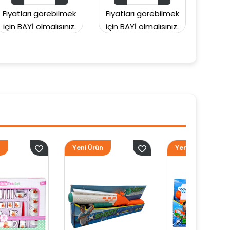
lmek
Fiyatları görebilmek
Fiyatları görebilmek
ınız.
için BAYİ olmalısınız.
için BAYİ olmalısınız.
Yeni Ürün
Yeni Ürün
Yen