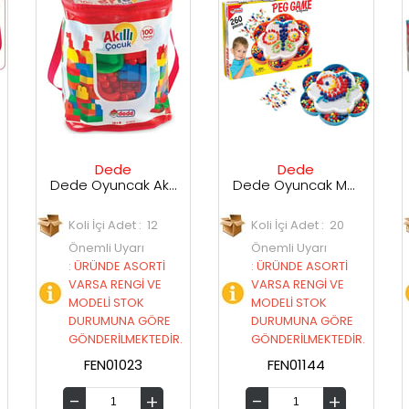
ede
Dede
Dede
Dede Oyuncak Akıllı Çocuk 100 Parça
Dede Oyuncak Mozaik Çivi Oyunu 260 Parça
 Adet : 12
Koli İçi Adet : 20
Koli İçi Adet : 
 Uyarı
Önemli Uyarı
Önemli Uyarı
E ASORTİ
:
ÜRÜNDE ASORTİ
:
ÜRÜNDE ASOR
RENGİ VE
VARSA RENGİ VE
VARSA RENGİ 
 STOK
MODELİ STOK
MODELİ STOK
UNA GÖRE
DURUMUNA GÖRE
DURUMUNA G
İLMEKTEDİR.
GÖNDERİLMEKTEDİR.
GÖNDERİLMEKT
01023
FEN01144
FEN01145