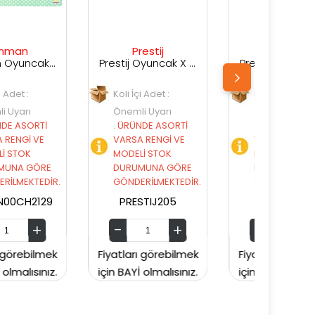
Prestij
Prestij
Prestij Oyuncak X Shot Kutuda Su Silahı
Prestij Oyuncak Kutulu Su Silahı
Koli İçi Adet :
Koli İçi Adet :
Önemli Uyarı
Önemli Uyarı
:
ÜRÜNDE ASORTİ
:
ÜRÜNDE ASORTİ
VARSA RENGİ VE
VARSA RENGİ VE
MODELİ STOK
MODELİ STOK
DURUMUNA GÖRE
DURUMUNA GÖRE
GÖNDERİLMEKTEDİR.
GÖNDERİLMEKTEDİR.
PRESTIJ205
PRESTIJ203
Fiyatları görebilmek
Fiyatları görebilmek
Fiy
için BAYİ olmalısınız.
için BAYİ olmalısınız.
için