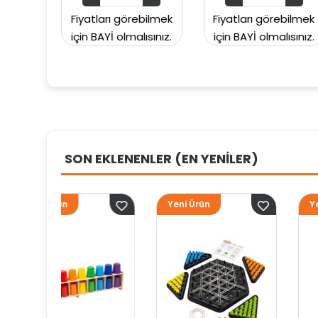
yatları görebilmek
Fiyatları görebilmek
Fiyatları
n BAYİ olmalısınız.
için BAYİ olmalısınız.
için BAYİ 
SON EKLENENLER (EN YENİLER)
Yeni Ürün
Yeni Ürün