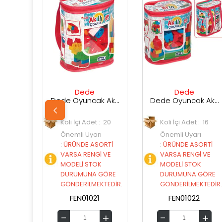
Dede
Dede
D
Dede Oyuncak Akıllı Çocuk 40 Parça Lego Seti
Dede Oyuncak Akıllı Çocuk 60 Parça Lego Seti
Koli İçi Adet : 20
Koli İçi Adet : 16
Koli İçi
Önemli Uyarı
Önemli Uyarı
Önemli
:
ÜRÜNDE ASORTİ
:
ÜRÜNDE ASORTİ
:
ÜRÜND
VARSA RENGİ VE
VARSA RENGİ VE
VARSA 
MODELİ STOK
MODELİ STOK
MODELİ
DURUMUNA GÖRE
DURUMUNA GÖRE
DURUM
GÖNDERİLMEKTEDİR.
GÖNDERİLMEKTEDİR.
GÖNDER
FEN01021
FEN01022
FEN