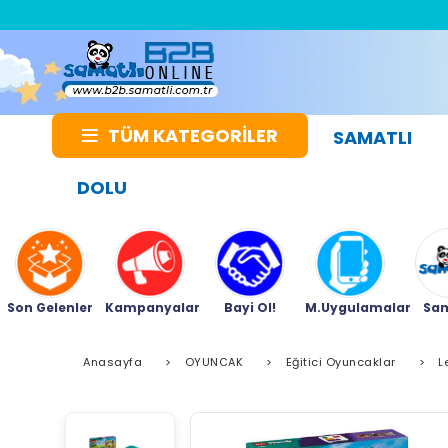
TÜM KATEGORİLER
SAMATLI
DOLU
Son Gelenler
Kampanyalar
Bayi Ol!
M.Uygulamalar
Sam
Anasayfa
>
OYUNCAK
>
Eğitici Oyuncaklar
>
L