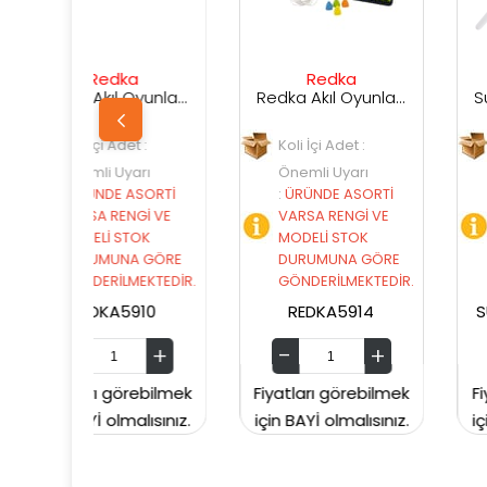
ka
Redka
Sunman
Redka Akıl Oyunları Renk Dedektifi Oyunu
Redka Akıl Oyunları Strateji Üçgeni Oyunu
Sunma
et :
Koli İçi Adet :
Koli İçi Adet :
arı
Önemli Uyarı
Önemli Uyarı
ASORTİ
:
ÜRÜNDE ASORTİ
:
ÜRÜNDE ASORTİ
NGİ VE
VARSA RENGİ VE
VARSA RENGİ VE
TOK
MODELİ STOK
MODELİ STOK
A GÖRE
DURUMUNA GÖRE
DURUMUNA GÖR
MEKTEDİR.
GÖNDERİLMEKTEDİR.
GÖNDERİLMEKTED
910
REDKA5914
SUNMAN0000604
örebilmek
Fiyatları görebilmek
Fiyatları görebilm
alısınız.
için BAYİ olmalısınız.
için BAYİ olmalısını