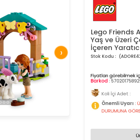
Lego Friends 
Yaş ve Üzeri Ç
İçeren Yaratı
›
(ADORE4
Fiyatları görebilmek iç
Barkod
:
57020175892
Koli İçi Adet :
Önemli Uyarı
:
Ü
DURUMUNA GÖRE 
Ü