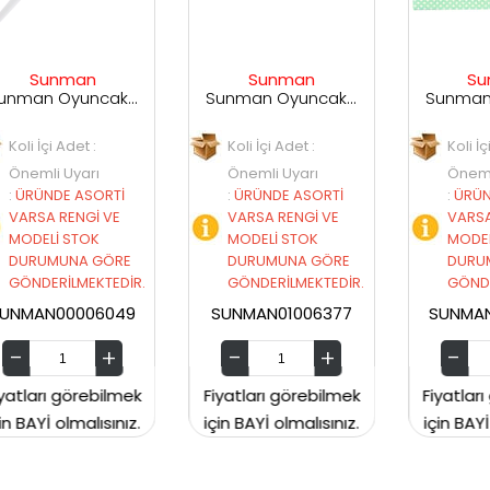
Sunman
Sunman
n Oyuncak Sesli ve Işıklı Uzay Kılıcı
Sunman Oyuncak Kamera Temalı Balancuk Atan TAbanca
Sunman Oyuncak 29 Parça Porselen Seti
Koli İçi Adet :
Koli İçi Adet :
Önemli Uyarı
Önemli Uyarı
:
ÜRÜNDE ASORTİ
:
ÜRÜNDE ASORTİ
VARSA RENGİ VE
VARSA RENGİ VE
MODELİ STOK
MODELİ STOK
E
DURUMUNA GÖRE
DURUMUNA GÖRE
İR.
GÖNDERİLMEKTEDİR.
GÖNDERİLMEKTEDİR.
9
SUNMAN01006377
SUNMAN00CH2129
ek
Fiyatları görebilmek
Fiyatları görebilmek
z.
için BAYİ olmalısınız.
için BAYİ olmalısınız.