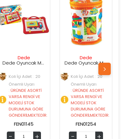
Dede
Dede
Dede Oyuncak Mozaik Oyunu 280 Parça 1145
Dede Oyuncak Multi Blocks 92 Parça
Dede Oyuncak Fen Toys Multi Bloklar 120 Parça Büyük Lego
20
Koli İçi Adet : 20
Koli İçi Adet : 16
Önemli Uyarı
Önemli Uyarı
Tİ
:
ÜRÜNDE ASORTİ
:
ÜRÜNDE ASORTİ
VE
VARSA RENGİ VE
VARSA RENGİ VE
MODELİ STOK
MODELİ STOK
ÖRE
DURUMUNA GÖRE
DURUMUNA GÖRE
EDİR.
GÖNDERİLMEKTEDİR.
GÖNDERİLMEKTEDİR.
FEN01254
FEN01255