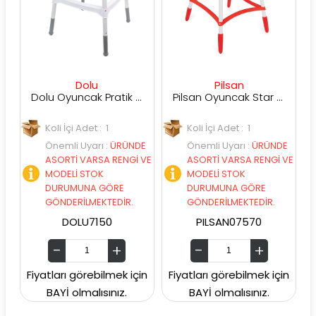
Dolu
Pilsan
Dolu Oyuncak Pratik Mama Sandalyesi
Pilsan Oyuncak Star Mama Sandalyesi (Kırmızı-Mavi-Pembe)
Koli İçi Adet : 1
Koli İçi Adet : 1
Önemli Uyarı
:
ÜRÜNDE
Önemli Uyarı
:
ÜRÜNDE
ASORTİ VARSA RENGİ VE
ASORTİ VARSA RENGİ VE
MODELİ STOK
MODELİ STOK
DURUMUNA GÖRE
DURUMUNA GÖRE
GÖNDERİLMEKTEDİR.
GÖNDERİLMEKTEDİR.
DOLU7150
PILSAN07570
Fiyatları görebilmek için
Fiyatları görebilmek için
BAYİ olmalısınız.
BAYİ olmalısınız.