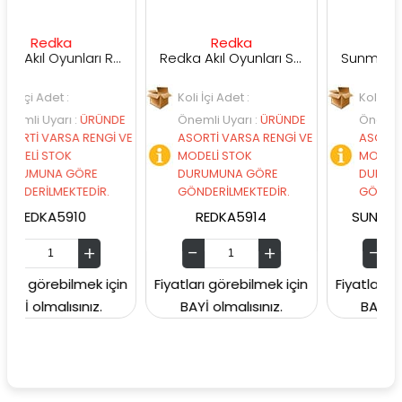
ka
Redka
Sunman
Redka Akıl Oyunları Renk Dedektifi Oyunu
Redka Akıl Oyunları Strateji Üçgeni Oyunu
t :
Koli İçi Adet :
Koli İçi Adet :
arı
:
ÜRÜNDE
Önemli Uyarı
:
ÜRÜNDE
Önemli Uyarı
:
ÜR
RSA RENGİ VE
ASORTİ VARSA RENGİ VE
ASORTİ VARSA RE
OK
MODELİ STOK
MODELİ STOK
A GÖRE
DURUMUNA GÖRE
DURUMUNA GÖRE
EKTEDİR.
GÖNDERİLMEKTEDİR.
GÖNDERİLMEKTEDİ
5910
REDKA5914
SUNMAN000060
ebilmek için
Fiyatları görebilmek için
Fiyatları görebilmek
lısınız.
BAYİ olmalısınız.
BAYİ olmalısınız