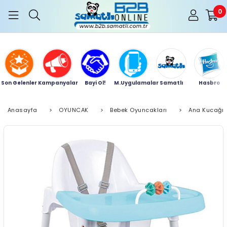
0
Son Gelenler
Kampanyalar
Bayi Ol!
M.Uygulamalar
Samatlı
Hasbro
Anasayfa
>
OYUNCAK
>
Bebek Oyuncakları
>
Ana Kucağı