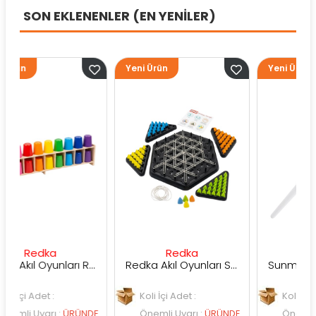
SON EKLENENLER (EN YENİLER)
Yeni Ürün
Yeni Ürün
ka
Redka
Sunman
Redka Akıl Oyunları Renk Dedektifi Oyunu
Redka Akıl Oyunları Strateji Üçgeni Oyunu
et :
Koli İçi Adet :
Koli İçi Adet :
arı
:
ÜRÜNDE
Önemli Uyarı
:
ÜRÜNDE
Önemli Uyarı
:
ÜR