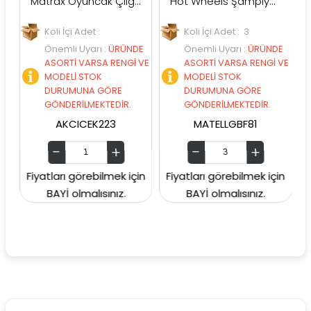
Matrax Oyuncak Çılgın ATIŞ Mini Basket Oyunu
Hot Wheels Şampiyonluk Parkuru Yarış Pisti GBF81
Koli İçi Adet :
Koli İçi Adet : 3
Önemli Uyarı
:
ÜRÜNDE
Önemli Uyarı
:
ÜRÜNDE
ASORTİ VARSA RENGİ VE
ASORTİ VARSA RENGİ VE
MODELİ STOK
MODELİ STOK
DURUMUNA GÖRE
DURUMUNA GÖRE
GÖNDERİLMEKTEDİR.
GÖNDERİLMEKTEDİR.
AKCICEK223
MATELLGBF81
Fiyatları görebilmek için
Fiyatları görebilmek için
Fiya
BAYİ olmalısınız.
BAYİ olmalısınız.