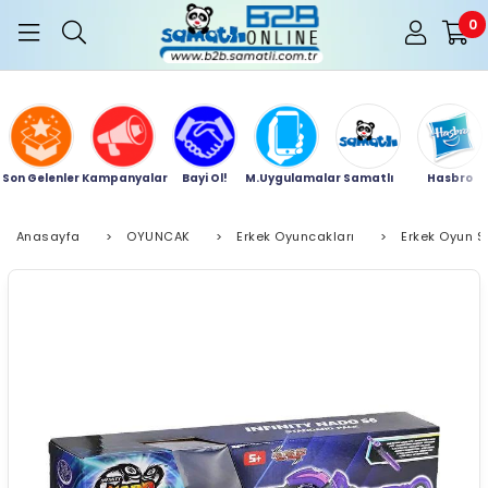
0
Son Gelenler
Kampanyalar
Bayi Ol!
M.Uygulamalar
Samatlı
Hasbro
Anasayfa
>
OYUNCAK
>
Erkek Oyuncakları
>
Erkek Oyun Se