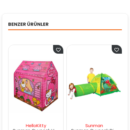
BENZER ÜRÜNLER
HelloKitty
Sunman