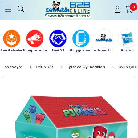
0
Son Gelenler
Kampanyalar
Bayi Ol!
M.Uygulamalar
Samatlı
Hasbro
Anasayfa
>
OYUNCAK
>
Eğlence Oyuncakları
>
Oyun Çadır