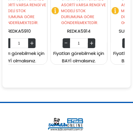
RSA RENGİ VE
ASORTİ VARSA RENGİ VE
ASORTİ VARSA RE
OK
MODELİ STOK
MODELİ STOK
A GÖRE
DURUMUNA GÖRE
DURUMUNA GÖRE
EKTEDİR.
GÖNDERİLMEKTEDİR.
GÖNDERİLMEKTEDİ
5910
REDKA5914
SUNMAN000060
ebilmek için
Fiyatları görebilmek için
Fiyatları görebilmek
lısınız.
BAYİ olmalısınız.
BAYİ olmalısınız