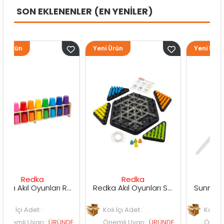
SON EKLENENLER (EN YENİLER)
Yeni Ürün
Yeni Ürün
ka
Redka
Sunman
Redka Akıl Oyunları Renk Dedektifi Oyunu
Redka Akıl Oyunları Strateji Üçgeni Oyunu
t :
Koli İçi Adet :
Koli İçi Adet :
arı
:
ÜRÜNDE
Önemli Uyarı
:
ÜRÜNDE
Önemli Uyarı
:
ÜR