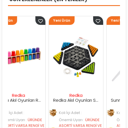
Yeni Ürün
Yeni Ürün
ka
Redka
Sunman
Redka Akıl Oyunları Renk Dedektifi Oyunu
Redka Akıl Oyunları Strateji Üçgeni Oyunu
t :
Koli İçi Adet :
Koli İçi Adet :
rı
:
ÜRÜNDE
Önemli Uyarı
:
ÜRÜNDE
Önemli Uyarı
:
ÜR
RSA RENGİ VE
ASORTİ VARSA RENGİ VE
ASORTİ VARSA REN