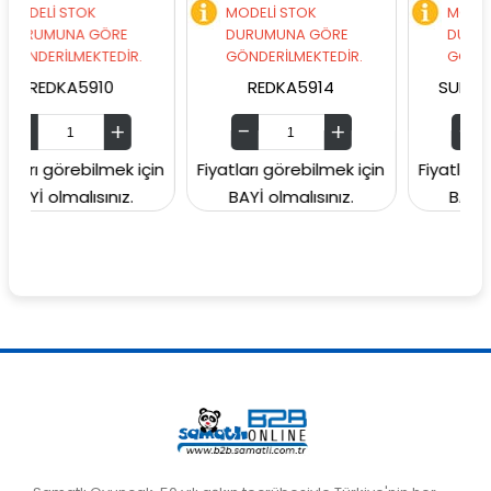
OK
MODELİ STOK
MODELİ STOK
 GÖRE
DURUMUNA GÖRE
DURUMUNA GÖRE
EKTEDİR.
GÖNDERİLMEKTEDİR.
GÖNDERİLMEKTEDİ
5910
REDKA5914
SUNMAN000060
bilmek için
Fiyatları görebilmek için
Fiyatları görebilmek
ısınız.
BAYİ olmalısınız.
BAYİ olmalısınız