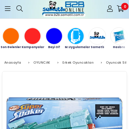
0
Son Gelenler
Kampanyalar
Bayi Ol!
M.Uygulamalar
Samatlı
Hasbro
Anasayfa
>
OYUNCAK
>
Erkek Oyuncakları
>
Oyuncak Sil