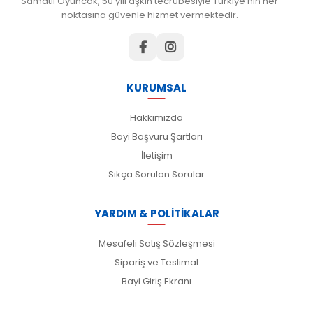
Samatlı Oyuncak, 50 yılı aşkın tecrübesiyle Türkiye'nin her
noktasına güvenle hizmet vermektedir.
KURUMSAL
Hakkımızda
Bayi Başvuru Şartları
İletişim
Sıkça Sorulan Sorular
YARDIM & POLİTİKALAR
Mesafeli Satış Sözleşmesi
Sipariş ve Teslimat
Bayi Giriş Ekranı