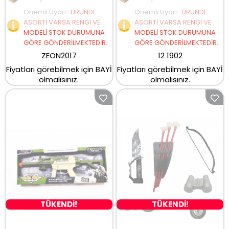
Önemli Uyarı
:
ÜRÜNDE
Önemli Uyarı
:
ÜRÜNDE
ASORTİ VARSA RENGİ VE
ASORTİ VARSA RENGİ VE
MODELİ STOK DURUMUNA
MODELİ STOK DURUMUNA
GÖRE GÖNDERİLMEKTEDİR.
GÖRE GÖNDERİLMEKTEDİR.
ZEON2017
12 1902
Fiyatları görebilmek için BAYİ
Fiyatları görebilmek için BAYİ
olmalısınız.
olmalısınız.
TÜKENDİ!
TÜKENDİ!