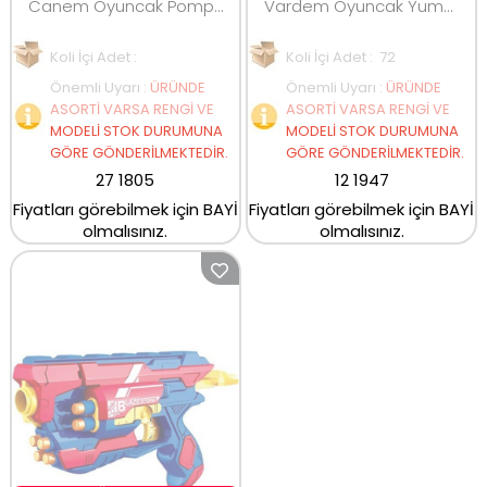
Canem Oyuncak Pompalı Su Tüfeği
Vardem Oyuncak Yumuşak Mermi 20 Adet
Koli İçi Adet :
Koli İçi Adet : 72
Önemli Uyarı
:
ÜRÜNDE
Önemli Uyarı
:
ÜRÜNDE
ASORTİ VARSA RENGİ VE
ASORTİ VARSA RENGİ VE
MODELİ STOK DURUMUNA
MODELİ STOK DURUMUNA
GÖRE GÖNDERİLMEKTEDİR.
GÖRE GÖNDERİLMEKTEDİR.
27 1805
12 1947
Fiyatları görebilmek için BAYİ
Fiyatları görebilmek için BAYİ
olmalısınız.
olmalısınız.