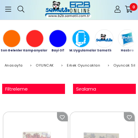
0
Son Gelenler
Kampanyalar
Bayi Ol!
M.Uygulamalar
Samatlı
Hasbro
Anasayfa
>
OYUNCAK
>
Erkek Oyuncakları
>
Oyuncak Sil
Filtreleme
Sıralama