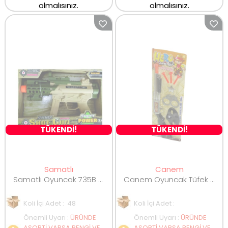
olmalısınız.
olmalısınız.
TÜKENDİ!
TÜKENDİ!
Samatlı
Canem
Samatlı Oyuncak 735B B/O Sesli Işıklı ve Titreşimli Silah
Canem Oyuncak Tüfek Seti
Koli İçi Adet : 48
Koli İçi Adet :
Önemli Uyarı
:
ÜRÜNDE
Önemli Uyarı
:
ÜRÜNDE
ASORTİ VARSA RENGİ VE
ASORTİ VARSA RENGİ VE