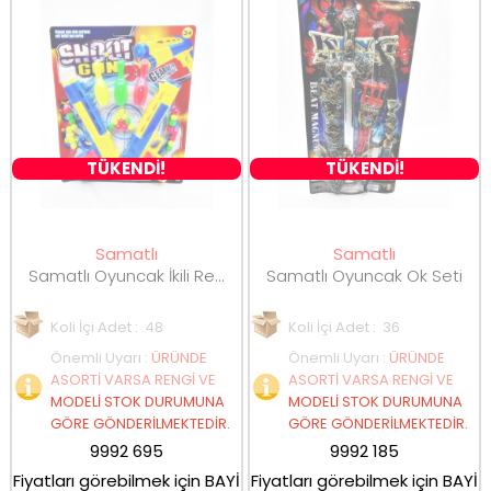
TÜKENDİ!
TÜKENDİ!
Samatlı
Samatlı
Samatlı Oyuncak İkili Renkli Tabanca
Samatlı Oyuncak Ok Seti
Koli İçi Adet : 48
Koli İçi Adet : 36
Önemli Uyarı
:
ÜRÜNDE
Önemli Uyarı
:
ÜRÜNDE
ASORTİ VARSA RENGİ VE
ASORTİ VARSA RENGİ VE
MODELİ STOK DURUMUNA
MODELİ STOK DURUMUNA
GÖRE GÖNDERİLMEKTEDİR.
GÖRE GÖNDERİLMEKTEDİR.
9992 695
9992 185
Fiyatları görebilmek için BAYİ
Fiyatları görebilmek için BAYİ