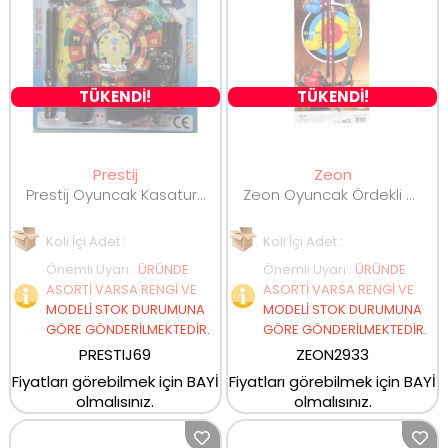
TÜKENDİ!
TÜKENDİ!
Prestij
Zeon
Prestij Oyuncak Kasaturalı Polis Seti
Zeon Oyuncak Ördekli Ok Seti
Koli İçi Adet :
Koli İçi Adet :
Önemli Uyarı
:
ÜRÜNDE
Önemli Uyarı
:
ÜRÜNDE
ASORTİ VARSA RENGİ VE
ASORTİ VARSA RENGİ VE
MODELİ STOK DURUMUNA
MODELİ STOK DURUMUNA
GÖRE GÖNDERİLMEKTEDİR.
GÖRE GÖNDERİLMEKTEDİR.
PRESTIJ69
ZEON2933
Fiyatları görebilmek için BAYİ
Fiyatları görebilmek için BAYİ
olmalısınız.
olmalısınız.