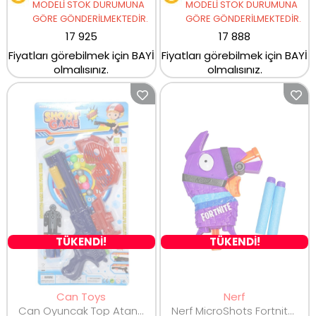
MODELİ STOK DURUMUNA
MODELİ STOK DURUMUNA
GÖRE GÖNDERİLMEKTEDİR.
GÖRE GÖNDERİLMEKTEDİR.
17 925
17 888
Fiyatları görebilmek için BAYİ
Fiyatları görebilmek için BAYİ
olmalısınız.
olmalısınız.
TÜKENDİ!
TÜKENDİ!
Can Toys
Nerf
Can Oyuncak Top Atan Tabanca 891
Nerf MicroShots Fortnite Micro RL ASS