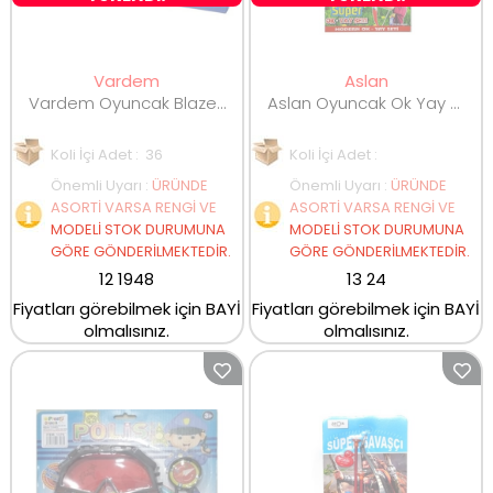
Vardem
Aslan
Vardem Oyuncak Blaze Storm Yumuşak Mermili Tabanca
Aslan Oyuncak Ok Yay Seti
Koli İçi Adet : 36
Koli İçi Adet :
Önemli Uyarı
:
ÜRÜNDE
Önemli Uyarı
:
ÜRÜNDE
ASORTİ VARSA RENGİ VE
ASORTİ VARSA RENGİ VE
MODELİ STOK DURUMUNA
MODELİ STOK DURUMUNA
GÖRE GÖNDERİLMEKTEDİR.
GÖRE GÖNDERİLMEKTEDİR.
12 1948
13 24
Fiyatları görebilmek için BAYİ
Fiyatları görebilmek için BAYİ
olmalısınız.
olmalısınız.