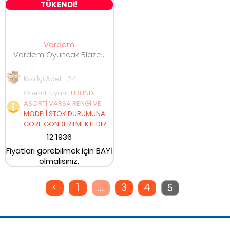
TÜKENDİ!
Vardem
Vardem Oyuncak Blaze Storm Yumuşak Mermili Silah
Koli İçi Adet : 24
Önemli Uyarı
:
ÜRÜNDE
ASORTİ VARSA RENGİ VE
MODELİ STOK DURUMUNA
GÖRE GÖNDERİLMEKTEDİR.
12 1936
Fiyatları görebilmek için BAYİ
olmalısınız.
<
1
...
3
4
5