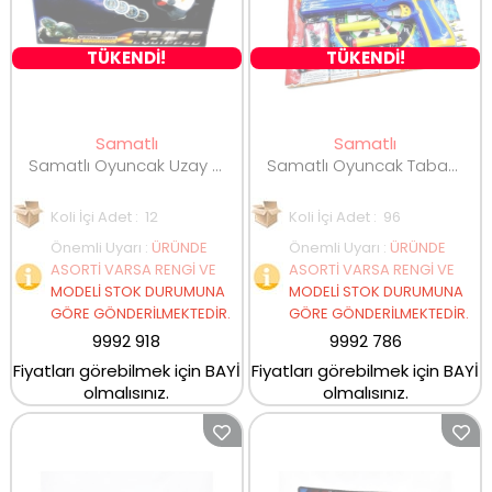
TÜKENDİ!
TÜKENDİ!
Samatlı
Samatlı
Samatlı Oyuncak Uzay Tabancası
Samatlı Oyuncak Tabancalı Dart
Koli İçi Adet : 12
Koli İçi Adet : 96
Önemli Uyarı
:
ÜRÜNDE
Önemli Uyarı
:
ÜRÜNDE
ASORTİ VARSA RENGİ VE
ASORTİ VARSA RENGİ VE
MODELİ STOK DURUMUNA
MODELİ STOK DURUMUNA
GÖRE GÖNDERİLMEKTEDİR.
GÖRE GÖNDERİLMEKTEDİR.
9992 918
9992 786
Fiyatları görebilmek için BAYİ
Fiyatları görebilmek için BAYİ
olmalısınız.
olmalısınız.