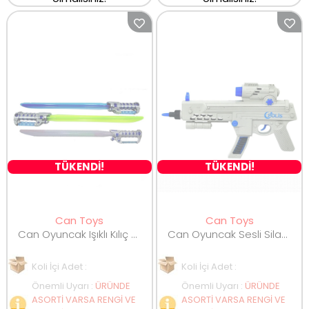
TÜKENDİ!
TÜKENDİ!
Can Toys
Can Toys
Can Oyuncak Işıklı Kılıç 925
Can Oyuncak Sesli Silah 888
Koli İçi Adet :
Koli İçi Adet :
Önemli Uyarı
:
ÜRÜNDE
Önemli Uyarı
:
ÜRÜNDE
ASORTİ VARSA RENGİ VE
ASORTİ VARSA RENGİ VE