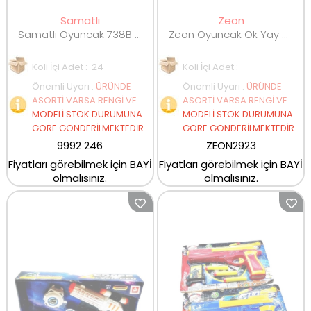
Samatlı
Zeon
Samatlı Oyuncak 738B B/O Sesli Işıklı ve Titreşimli Silah
Zeon Oyuncak Ok Yay Seti 26 cm
Koli İçi Adet : 24
Koli İçi Adet :
Önemli Uyarı
:
ÜRÜNDE
Önemli Uyarı
:
ÜRÜNDE
ASORTİ VARSA RENGİ VE
ASORTİ VARSA RENGİ VE
MODELİ STOK DURUMUNA
MODELİ STOK DURUMUNA
GÖRE GÖNDERİLMEKTEDİR.
GÖRE GÖNDERİLMEKTEDİR.
9992 246
ZEON2923
Fiyatları görebilmek için BAYİ
Fiyatları görebilmek için BAYİ
olmalısınız.
olmalısınız.