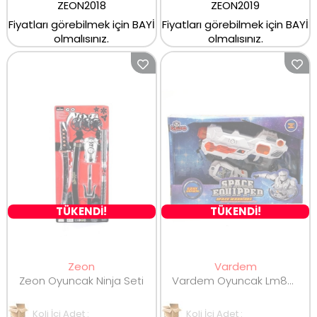
ZEON2018
ZEON2019
Fiyatları görebilmek için BAYİ
Fiyatları görebilmek için BAYİ
olmalısınız.
olmalısınız.
TÜKENDİ!
TÜKENDİ!
Zeon
Vardem
Zeon Oyuncak Ninja Seti
Vardem Oyuncak Lm888-5C 5F Işıklı Sesli 2 Parça Uzay
Koli İçi Adet :
Koli İçi Adet :