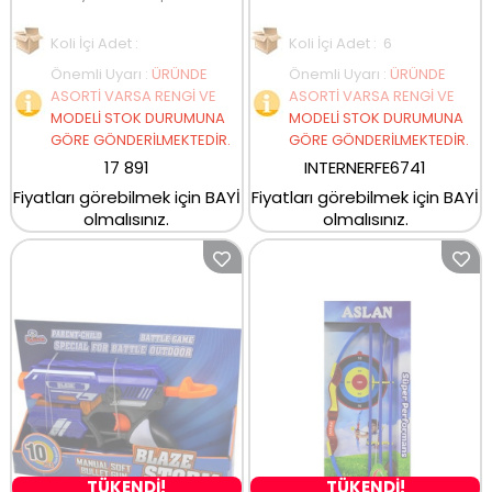
Koli İçi Adet :
Koli İçi Adet : 6
Önemli Uyarı
:
ÜRÜNDE
Önemli Uyarı
:
ÜRÜNDE
ASORTİ VARSA RENGİ VE
ASORTİ VARSA RENGİ VE
MODELİ STOK DURUMUNA
MODELİ STOK DURUMUNA
GÖRE GÖNDERİLMEKTEDİR.
GÖRE GÖNDERİLMEKTEDİR.
17 891
INTERNERFE6741
Fiyatları görebilmek için BAYİ
Fiyatları görebilmek için BAYİ
olmalısınız.
olmalısınız.
TÜKENDİ!
TÜKENDİ!