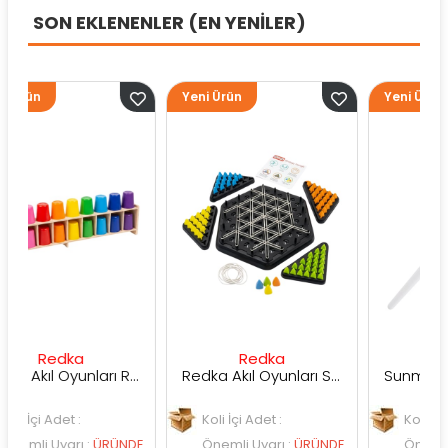
SON EKLENENLER (EN YENİLER)
Yeni Ürün
Yeni Ürün
a
Redka
Sunman
Redka Akıl Oyunları Renk Dedektifi Oyunu
Redka Akıl Oyunları Strateji Üçgeni Oyunu
 :
Koli İçi Adet :
Koli İçi Adet :
rı
:
ÜRÜNDE
Önemli Uyarı
:
ÜRÜNDE
Önemli Uyarı
:
ÜRÜ