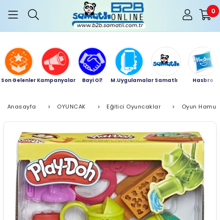
0
Son Gelenler
Kampanyalar
Bayi Ol!
M.Uygulamalar
Samatlı
Hasbro
Anasayfa
>
OYUNCAK
>
Eğitici Oyuncaklar
>
Oyun Hamur