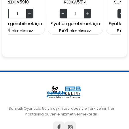
A5910
REDKA5914
SUNMAN00006
rebilmek için
Fiyatları görebilmek için
Fiyatları görebilm
alısınız.
BAYİ olmalısınız.
BAYİ olmalısın
Samatlı Oyuncak, 50 yılı aşkın tecrübesiyle Türkiye'nin her
noktasına güvenle hizmet vermektedir.