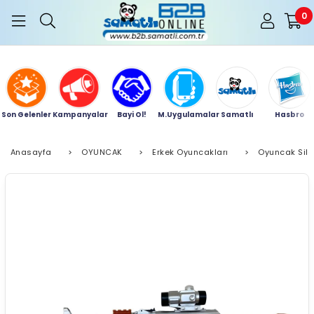
0
Son Gelenler
Kampanyalar
Bayi Ol!
M.Uygulamalar
Samatlı
Hasbro
Anasayfa
>
OYUNCAK
>
Erkek Oyuncakları
>
Oyuncak Sil