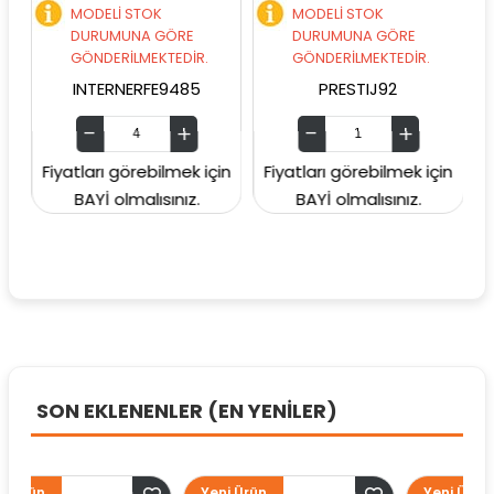
MODELİ STOK
MODELİ STOK
DURUMUNA GÖRE
DURUMUNA GÖRE
GÖNDERİLMEKTEDİR.
GÖNDERİLMEKTEDİR.
INTERNERFE9485
PRESTIJ92
Fiyatları görebilmek için
Fiyatları görebilmek için
Fiy
BAYİ olmalısınız.
BAYİ olmalısınız.
SON EKLENENLER (EN YENİLER)
Yeni Ürün
Yeni Ürün