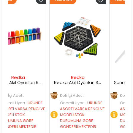
dka
Redka
Sunman
Redka Akıl Oyunları Renk Dedektifi Oyunu
Redka Akıl Oyunları Strateji Üçgeni Oyunu
det :
Koli İçi Adet :
Koli İçi Adet :
yarı
:
ÜRÜNDE
Önemli Uyarı
:
ÜRÜNDE
Önemli Uyarı
:
Ü
ARSA RENGİ VE
ASORTİ VARSA RENGİ VE
ASORTİ VARSA R
STOK
MODELİ STOK
MODELİ STOK
NA GÖRE
DURUMUNA GÖRE
DURUMUNA GÖ
LMEKTEDİR.
GÖNDERİLMEKTEDİR.
GÖNDERİLMEKTED