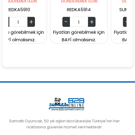
EKTEDİR.
GÖNDERİLMEKTEDİR.
GÖNDERİLMEKTEDİ
5910
REDKA5914
SUNMAN000060
bilmek için
Fiyatları görebilmek için
Fiyatları görebilmek
ısınız.
BAYİ olmalısınız.
BAYİ olmalısınız
Samatlı Oyuncak, 50 yılı aşkın tecrübesiyle Türkiye'nin her
noktasına güvenle hizmet vermektedir.