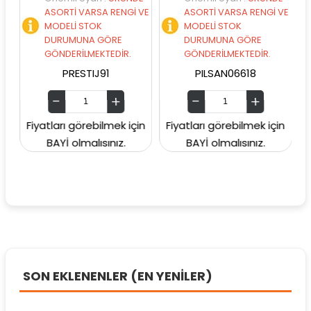
ASORTİ VARSA RENGİ VE
ASORTİ VARSA RENGİ VE
AS
MODELİ STOK
MODELİ STOK
MO
DURUMUNA GÖRE
DURUMUNA GÖRE
D
GÖNDERİLMEKTEDİR.
GÖNDERİLMEKTEDİR.
GÖ
PRESTIJ91
PILSAN06618
Fiyatları görebilmek için
Fiyatları görebilmek için
Fiyatl
BAYİ olmalısınız.
BAYİ olmalısınız.
B
SON EKLENENLER (EN YENİLER)