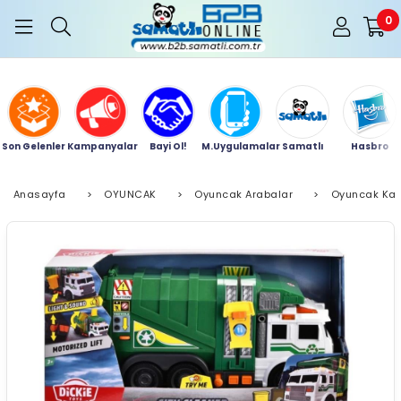
0
Son Gelenler
Kampanyalar
Bayi Ol!
M.Uygulamalar
Samatlı
Hasbro
Anasayfa
>
OYUNCAK
>
Oyuncak Arabalar
>
Oyuncak Ka