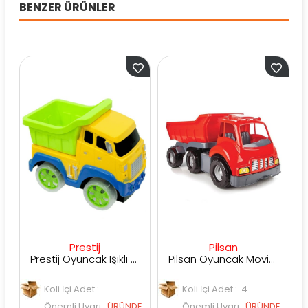
BENZER ÜRÜNLER
Prestij
Pilsan
Prestij Oyuncak Işıklı Müzikli Pilli İş Kamyonu
Pilsan Oyuncak Moving Plastik Kamyon 06618
Koli İçi Adet :
Koli İçi Adet : 4
Ko
Önemli Uyarı
:
ÜRÜNDE
Önemli Uyarı
:
ÜRÜNDE
Ön