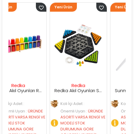
Yeni Ürün
Yeni Ürün
ka
Redka
Sunman
Redka Akıl Oyunları Renk Dedektifi Oyunu
Redka Akıl Oyunları Strateji Üçgeni Oyunu
t :
Koli İçi Adet :
Koli İçi Adet :
rı
:
ÜRÜNDE
Önemli Uyarı
:
ÜRÜNDE
Önemli Uyarı
:
ÜR
RSA RENGİ VE
ASORTİ VARSA RENGİ VE
ASORTİ VARSA REN
OK
MODELİ STOK
MODELİ STOK
 GÖRE
DURUMUNA GÖRE
DURUMUNA GÖRE