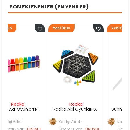
SON EKLENENLER (EN YENİLER)
Yeni Ürün
Yeni Ürün
dka
Redka
Sunman
Redka Akıl Oyunları Renk Dedektifi Oyunu
Redka Akıl Oyunları Strateji Üçgeni Oyunu
det :
Koli İçi Adet :
Koli İçi Adet :
yarı
:
ÜRÜNDE
Önemli Uyarı
:
ÜRÜNDE
Önemli Uyarı
:
Ü