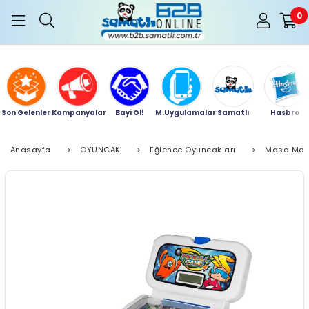
0
Son Gelenler
Kampanyalar
Bayi Ol!
M.Uygulamalar
Samatlı
Hasbro
Anasayfa
>
OYUNCAK
>
Eğlence Oyuncakları
>
Masa Maçı