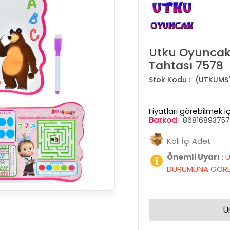
Utku Oyuncak 
Tahtası 7578
(UTKUMS
Fiyatları görebilmek iç
Barkod
:
8681689375
Koli İçi Adet :
Önemli Uyarı
:
Ü
DURUMUNA GÖRE 
Ü