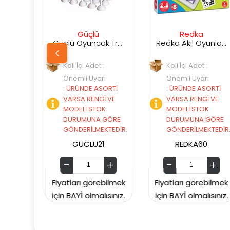
Güçlü
Redka
Diy
Güçlü Oyuncak Trafik İşaretleri
Redka Akıl Oyunları Renkli Küpler
oli İçi Adet :
Koli İçi Adet :
Koli İçi A
nemli Uyarı
Önemli Uyarı
Önemli U
ÜRÜNDE ASORTİ
:
ÜRÜNDE ASORTİ
:
ÜRÜNDE
ARSA RENGİ VE
VARSA RENGİ VE
VARSA R
ODELİ STOK
MODELİ STOK
MODELİ 
URUMUNA GÖRE
DURUMUNA GÖRE
DURUMU
ÖNDERİLMEKTEDİR.
GÖNDERİLMEKTEDİR.
GÖNDERİ
GUCLU21
REDKA60
TAB
tları görebilmek
Fiyatları görebilmek
Fiyatları g
 BAYİ olmalısınız.
için BAYİ olmalısınız.
için BAYİ ol