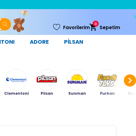
0
Favorilerim
Sepetim
NTONI
ADORE
PİLSAN
Clementoni
Pilsan
Sunman
Furkan
Ded