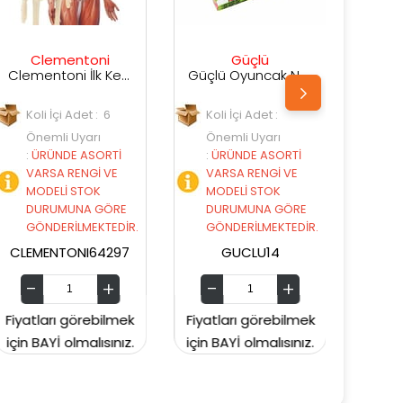
Güçlü
Redka
Clementoni İlk Keşiflerim İnsan Anatomisi 64297
Güçlü Oyuncak Ne Kadar Zekisin UZMAN ?
Redka Akıl Oyunları Oyuncak Orbit
Koli İçi Adet :
Koli İçi Adet :
Önemli Uyarı
Önemli Uyarı
İ
:
ÜRÜNDE ASORTİ
:
ÜRÜNDE ASORTİ
VARSA RENGİ VE
VARSA RENGİ VE
MODELİ STOK
MODELİ STOK
E
DURUMUNA GÖRE
DURUMUNA GÖRE
İR.
GÖNDERİLMEKTEDİR.
GÖNDERİLMEKTEDİR.
97
GUCLU14
REDKA72
mek
Fiyatları görebilmek
Fiyatları görebilmek
ız.
için BAYİ olmalısınız.
için BAYİ olmalısınız.