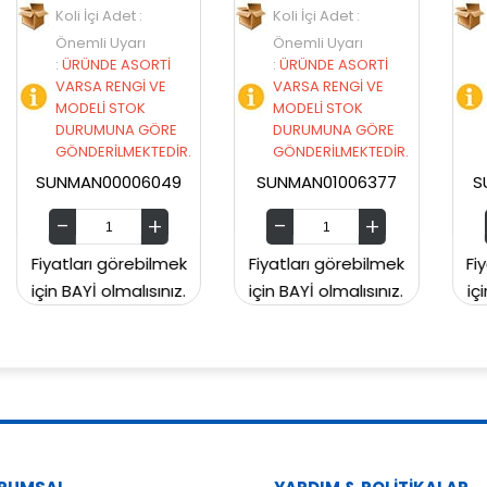
Koli İçi Adet :
Koli İçi Adet :
Önemli Uyarı
Önemli Uyarı
İ
:
ÜRÜNDE ASORTİ
:
ÜRÜNDE ASORTİ
VARSA RENGİ VE
VARSA RENGİ VE
MODELİ STOK
MODELİ STOK
RE
DURUMUNA GÖRE
DURUMUNA GÖRE
İR.
GÖNDERİLMEKTEDİR.
GÖNDERİLMEKTEDİR.
49
SUNMAN01006377
SUNMAN00CH2129
mek
Fiyatları görebilmek
Fiyatları görebilmek
ız.
için BAYİ olmalısınız.
için BAYİ olmalısınız.