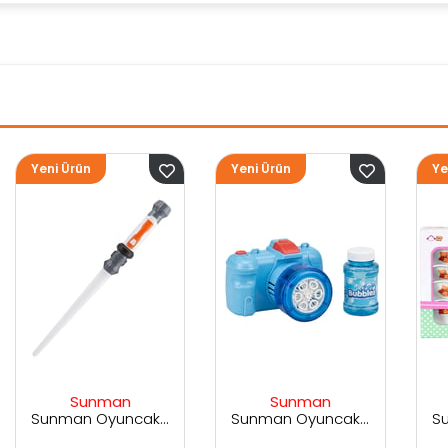
Yeni Ürün
Yeni Ürün
Sunman
Sunman
Sunman Oyuncak Sesli ve Işıklı Uzay Kılıcı
Sunman Oyuncak Kamera Temalı Balancuk Atan TAbanca
Sunman Oyuncak 29 Parça Porselen Seti