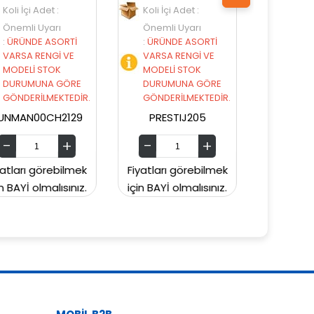
Koli İçi Adet :
Koli İçi Adet :
Önemli Uyarı
Önemli Uyarı
:
ÜRÜNDE ASORTİ
:
ÜRÜNDE ASORTİ
VARSA RENGİ VE
VARSA RENGİ VE
MODELİ STOK
MODELİ STOK
DURUMUNA GÖRE
DURUMUNA GÖRE
GÖNDERİLMEKTEDİR.
GÖNDERİLMEKTEDİR.
PRESTIJ205
PRESTIJ203
Fiyatları görebilmek
Fiyatları görebilmek
Fi
için BAYİ olmalısınız.
için BAYİ olmalısınız.
iç