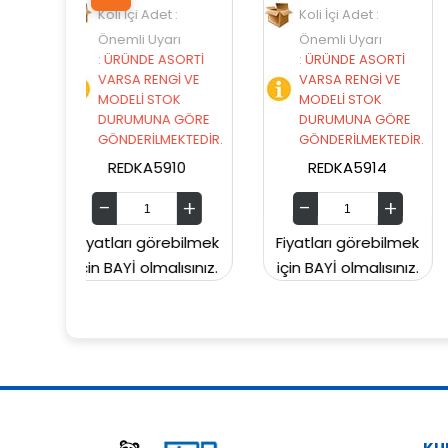
det :
Koli İçi Adet :
Koli İçi Adet :
yarı
Önemli Uyarı
Önemli Uyarı
 ASORTİ
:
ÜRÜNDE ASORTİ
:
ÜRÜNDE ASORT
ENGİ VE
VARSA RENGİ VE
VARSA RENGİ VE
STOK
MODELİ STOK
MODELİ STOK
NA GÖRE
DURUMUNA GÖRE
DURUMUNA GÖ
LMEKTEDİR.
GÖNDERİLMEKTEDİR.
GÖNDERİLMEKTED
5910
REDKA5914
SUNMAN000060
görebilmek
Fiyatları görebilmek
Fiyatları görebil
malısınız.
için BAYİ olmalısınız.
için BAYİ olmalısın