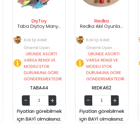
Toy
Redka
Clementoni
Taba Diytoy Manyetik Zeka Oyunu Tangram
Redka Akıl Oyunları Solo Test
det :
Koli İçi Adet :
Koli İçi Adet : 6
yarı
Önemli Uyarı
Önemli Uyarı
 ASORTİ
:
ÜRÜNDE ASORTİ
:
ÜRÜNDE ASORT
ENGİ VE
VARSA RENGİ VE
VARSA RENGİ VE
STOK
MODELİ STOK
MODELİ STOK
NA GÖRE
DURUMUNA GÖRE
DURUMUNA GÖR
LMEKTEDİR.
GÖNDERİLMEKTEDİR.
GÖNDERİLMEKTED
A44
REDKA62
CLEMENTONI642
örebilmek
Fiyatları görebilmek
Fiyatları görebil
malısınız.
için BAYİ olmalısınız.
için BAYİ olmalısın