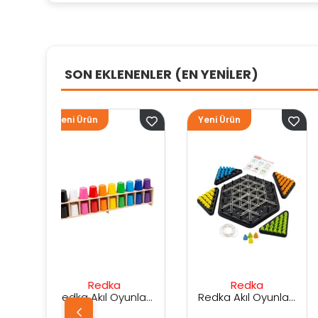
SON EKLENENLER (EN YENİLER)
Yeni Ürün
Yeni Ürün
ka
Redka
Sunman
Redka Akıl Oyunları Renk Dedektifi Oyunu
Redka Akıl Oyunları Strateji Üçgeni Oyunu