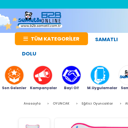
TÜM KATEGORİLER
SAMATLI
DOLU
Son Gelenler
Kampanyalar
Bayi Ol!
M.Uygulamalar
Sam
Anasayfa
>
OYUNCAK
>
Eğitici Oyuncaklar
>
A