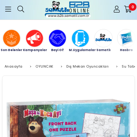
0
Son Gelenler
Kampanyalar
Bayi Ol!
M.Uygulamalar
Samatlı
Hasbro
Anasayfa
>
OYUNCAK
>
Dış Mekan Oyuncakları
>
Su Taba