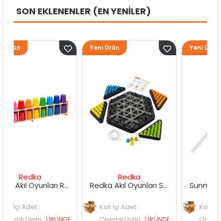
SON EKLENENLER (EN YENİLER)
Yeni Ürün
Yeni Ürün
ka
Redka
Sunman
Redka Akıl Oyunları Renk Dedektifi Oyunu
Redka Akıl Oyunları Strateji Üçgeni Oyunu
t :
Koli İçi Adet :
Koli İçi Adet :
rı
:
ÜRÜNDE
Önemli Uyarı
:
ÜRÜNDE
Önemli Uyarı
:
ÜR