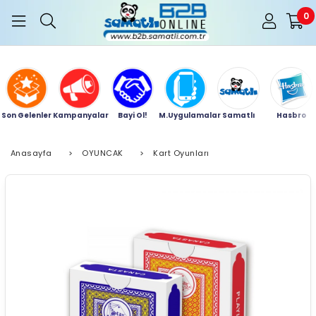
0
Son Gelenler
Kampanyalar
Bayi Ol!
M.Uygulamalar
Samatlı
Hasbro
Anasayfa
>
OYUNCAK
>
Kart Oyunları