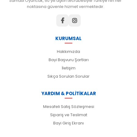
Samatlı Oyuncak, 50 yılı aşkın tecrübesiyle Türkiye'nin her
noktasına güvenle hizmet vermektedir.
KURUMSAL
Hakkımızda
Bayi Başvuru Şartları
İletişim
Sıkça Sorulan Sorular
YARDIM & POLİTİKALAR
Mesafeli Satış Sözleşmesi
Sipariş ve Teslimat
Bayi Giriş Ekranı