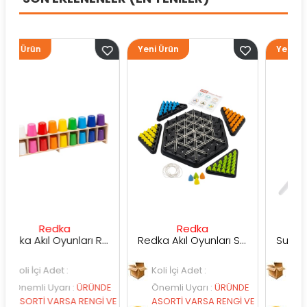
Yeni Ürün
Yeni Ürün
edka
Redka
Sunman
Redka Akıl Oyunları Renk Dedektifi Oyunu
Redka Akıl Oyunları Strateji Üçgeni Oyunu
Adet :
Koli İçi Adet :
Koli İçi Adet :
Uyarı
:
ÜRÜNDE
Önemli Uyarı
:
ÜRÜNDE
Önemli Uyarı
:
VARSA RENGİ VE
ASORTİ VARSA RENGİ VE
ASORTİ VARSA 