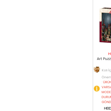
H
Koli İ
Öneml
:
ÜRÜN
VARSA
MODEL
DURU
GÖNDE
HEI