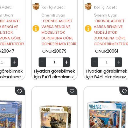
çi Adet :
Koli İçi Adet :
Koli İçi Adet :
i Uyarı
Önemli Uyarı
Önemli Uyarı
DE ASORTİ
:
ÜRÜNDE ASORTİ
:
ÜRÜNDE ASORTİ
 RENGİ VE
VARSA RENGİ VE
VARSA RENGİ VE
İ STOK
MODELİ STOK
MODELİ STOK
MUNA GÖRE
DURUMUNA GÖRE
DURUMUNA GÖRE
RİLMEKTEDİR.
GÖNDERİLMEKTEDİR.
GÖNDERİLMEKTEDİR
R20047
ONUR20079
ONUR20061
 görebilmek
Fiyatları görebilmek
Fiyatları görebilmek
 olmalısınız.
için BAYİ olmalısınız.
için BAYİ olmalısınız.