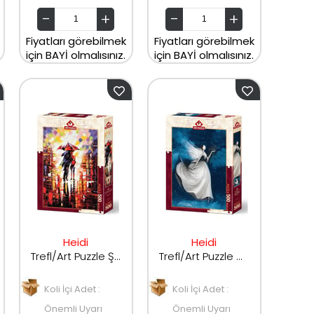
Fiyatları görebilmek
Fiyatları görebilmek
için BAYİ olmalısınız.
için BAYİ olmalısınız.
Heidi
Heidi
Trefl/Art Puzzle Şemsiye Altındaki Aşk 500 Parça
Trefl/Art Puzzle Gece Perisi 500 Parça
Koli İçi Adet :
Koli İçi Adet :
Önemli Uyarı
Önemli Uyarı