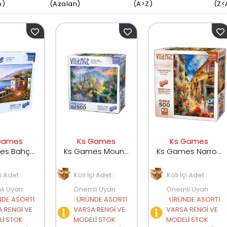
n)
(Azalan)
(A>Z)
(Z<
Games
Ks Games
Ks Games
Ks Games Bahçe Ve Deniz 500 Parça 20058 Puzzle
Ks Games Mountain Village 500 Parça Puzzle 20046
Ks Games Narrow Stony Street Puzzle 500 Parça 20075
çi Adet :
Koli İçi Adet :
Koli İçi Adet :
i Uyarı
Önemli Uyarı
Önemli Uyarı
DE ASORTİ
:
ÜRÜNDE ASORTİ
:
ÜRÜNDE ASORTİ
 RENGİ VE
VARSA RENGİ VE
VARSA RENGİ VE
İ STOK
MODELİ STOK
MODELİ STOK