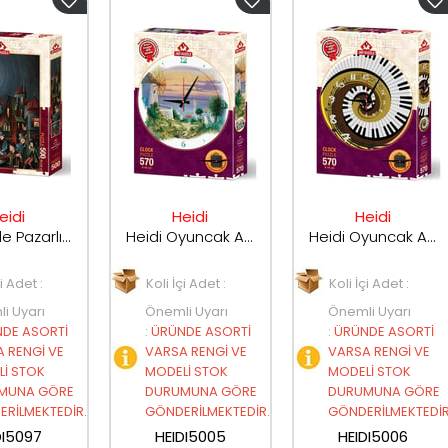
eidi
Heidi
Heidi
Art Puzzle Pazarlık 500 Parça Puzzle 5097
Heidi Oyuncak Art Puzzle Ege'de Akşamüstü 570 Parça Saat Puzzle 5005
Heidi Oyuncak Art Puzzle Zamanın Ritmi 570 Parça Saat Puzzle
çi Adet :
Koli İçi Adet :
Koli İçi Adet :
i Uyarı
Önemli Uyarı
Önemli Uyarı
DE ASORTİ
:
ÜRÜNDE ASORTİ
:
ÜRÜNDE ASORTİ
 RENGİ VE
VARSA RENGİ VE
VARSA RENGİ VE
İ STOK
MODELİ STOK
MODELİ STOK
MUNA GÖRE
DURUMUNA GÖRE
DURUMUNA GÖRE
RİLMEKTEDİR.
GÖNDERİLMEKTEDİR.
GÖNDERİLMEKTEDİR
DI5097
HEIDI5005
HEIDI5006