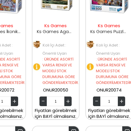
Games
Ks Games
Ks Games
Ks Games İkonik Galata 500 Parça 20072
Ks Games Agamemnon in Atlantic 500 Parça Puzzle 20050
Ks Games Puzzle 500 Santorini 20074
çi Adet :
Koli İçi Adet :
Koli İçi Adet :
i Uyarı
Önemli Uyarı
Önemli Uyarı
DE ASORTİ
:
ÜRÜNDE ASORTİ
:
ÜRÜNDE ASORTİ
 RENGİ VE
VARSA RENGİ VE
VARSA RENGİ VE
İ STOK
MODELİ STOK
MODELİ STOK
MUNA GÖRE
DURUMUNA GÖRE
DURUMUNA GÖRE
RİLMEKTEDİR.
GÖNDERİLMEKTEDİR.
GÖNDERİLMEKTEDİR
R20072
ONUR20050
ONUR20074
 görebilmek
Fiyatları görebilmek
Fiyatları görebilmek
 olmalısınız.
için BAYİ olmalısınız.
için BAYİ olmalısınız.