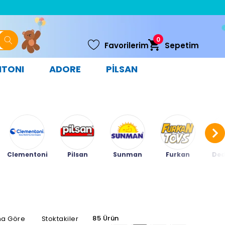
0
Favorilerim
Sepetim
NTONI
ADORE
PİLSAN
Clementoni
Pilsan
Sunman
Furkan
Ded
85 Ürün
na Göre
Stoktakiler