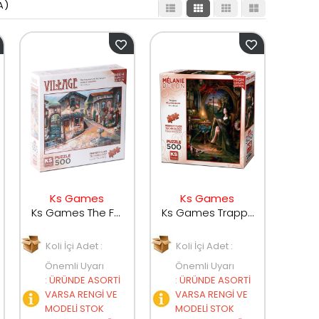
A)
Ks Games
Ks Games
Ks Games The Fountain On The Square 500 Parça Puzzle 20068
Ks Games Trapped 500 Parça Puzzle 20049
Koli İçi Adet :
Koli İçi Adet :
Önemli Uyarı
Önemli Uyarı
:
ÜRÜNDE ASORTİ
:
ÜRÜNDE ASORTİ
VARSA RENGİ VE
VARSA RENGİ VE
MODELİ STOK
MODELİ STOK