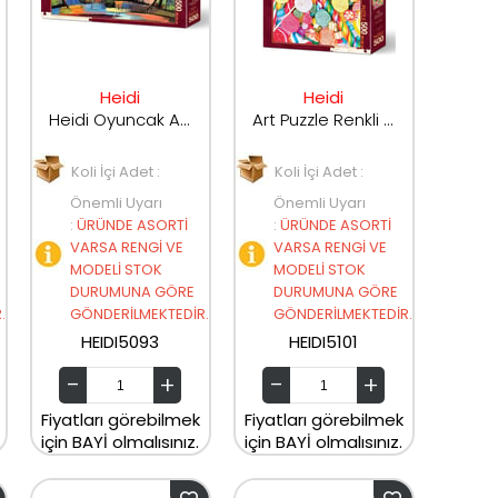
Heidi
Heidi
Heidi Oyuncak Art Puzzle Masal Evi 500 Parça Puzzle 5093
Art Puzzle Renkli Şekerler 500 Parça Puzzle 5101
Koli İçi Adet :
Koli İçi Adet :
Önemli Uyarı
Önemli Uyarı
:
ÜRÜNDE ASORTİ
:
ÜRÜNDE ASORTİ
VARSA RENGİ VE
VARSA RENGİ VE
MODELİ STOK
MODELİ STOK
DURUMUNA GÖRE
DURUMUNA GÖRE
.
GÖNDERİLMEKTEDİR.
GÖNDERİLMEKTEDİR.
HEIDI5093
HEIDI5101
Fiyatları görebilmek
Fiyatları görebilmek
için BAYİ olmalısınız.
için BAYİ olmalısınız.