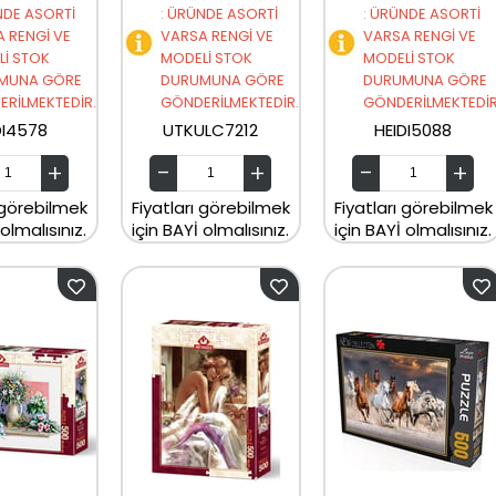
DE ASORTİ
:
ÜRÜNDE ASORTİ
:
ÜRÜNDE ASORTİ
 RENGİ VE
VARSA RENGİ VE
VARSA RENGİ VE
İ STOK
MODELİ STOK
MODELİ STOK
MUNA GÖRE
DURUMUNA GÖRE
DURUMUNA GÖRE
RİLMEKTEDİR.
GÖNDERİLMEKTEDİR.
GÖNDERİLMEKTEDİR
DI4578
UTKULC7212
HEIDI5088
 görebilmek
Fiyatları görebilmek
Fiyatları görebilmek
 olmalısınız.
için BAYİ olmalısınız.
için BAYİ olmalısınız.