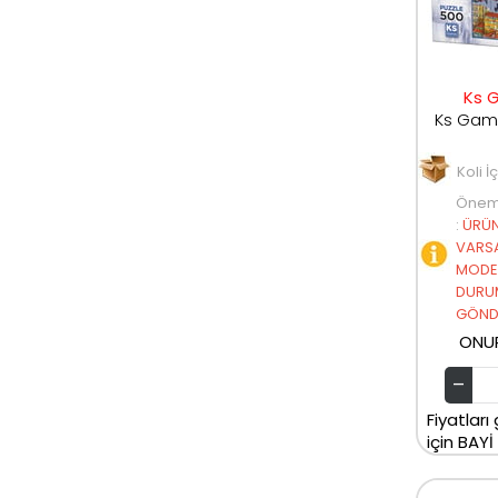
Ks 
Koli İ
Öneml
:
ÜRÜN
VARSA
MODEL
DURU
GÖNDE
ONU
Fiyatları
için BAYİ