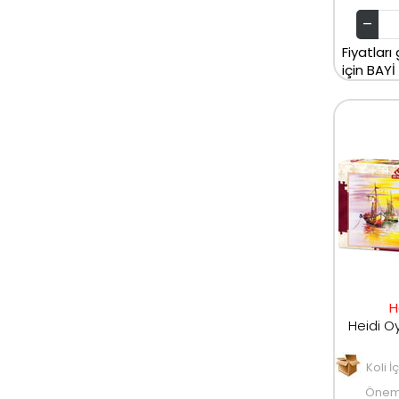
Fiyatları
için BAYİ
H
Koli İ
Öneml