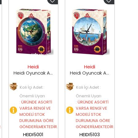
Heidi
Heidi
Heidi Oyuncak Art Puzzle Dünya Saati 570 Parça Saat Puzzle 5001
Heidi Oyuncak Art Puzzle Su Şehri 570 Parça Saat Puzzle 5103
Koli İçi Adet :
Koli İçi Adet :
Önemli Uyarı
Önemli Uyarı
:
ÜRÜNDE ASORTİ
:
ÜRÜNDE ASORTİ
VARSA RENGİ VE
VARSA RENGİ VE
MODELİ STOK
MODELİ STOK
DURUMUNA GÖRE
DURUMUNA GÖRE
.
GÖNDERİLMEKTEDİR.
GÖNDERİLMEKTEDİR.
HEIDI5001
HEIDI5103