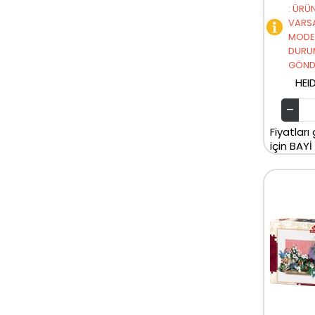
:
ÜRÜN
VARSA
MODEL
DURU
GÖNDE
HEI
Fiyatları
için BAYİ