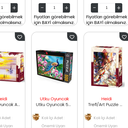
 görebilmek
Fiyatları görebilmek
Fiyatları görebilmek
 olmalısınız.
için BAYİ olmalısınız.
için BAYİ olmalısınız.
eidi
Utku Oyuncak
Heidi
Heidi Oyuncak Art Puzzle Akşam Güneşi 500 Parça 4578
Utku Oyuncak 500 Parça Tavus Kuşu Puzzle LC7212
Trefl/Art Puzzle Cellist 500 Parça
çi Adet :
Koli İçi Adet :
Koli İçi Adet :
i Uyarı
Önemli Uyarı
Önemli Uyarı