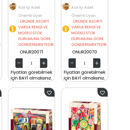
Koli İçi Adet :
Koli İçi Adet :
Önemli Uyarı
Önemli Uyarı
:
ÜRÜNDE ASORTİ
:
ÜRÜNDE ASORTİ
VARSA RENGİ VE
VARSA RENGİ VE
MODELİ STOK
MODELİ STOK
DURUMUNA GÖRE
DURUMUNA GÖRE
.
GÖNDERİLMEKTEDİR.
GÖNDERİLMEKTEDİR.
ONUR20071
ONUR20070
Fiyatları görebilmek
Fiyatları görebilmek
için BAYİ olmalısınız.
için BAYİ olmalısınız.