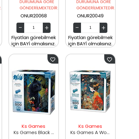
DURUMUNA GÖRE
DURUMUNA GÖRE
.
GÖNDERİLMEKTEDİR.
GÖNDERİLMEKTEDİR.
ONUR20068
ONUR20049
Fiyatları görebilmek
Fiyatları görebilmek
için BAYİ olmalısınız.
için BAYİ olmalısınız.
Ks Games
Ks Games
Ks Games Black Panther Puzzle 500 Parça 20071
Ks Games A Woman İn Red Kimono 500 Parça 20070