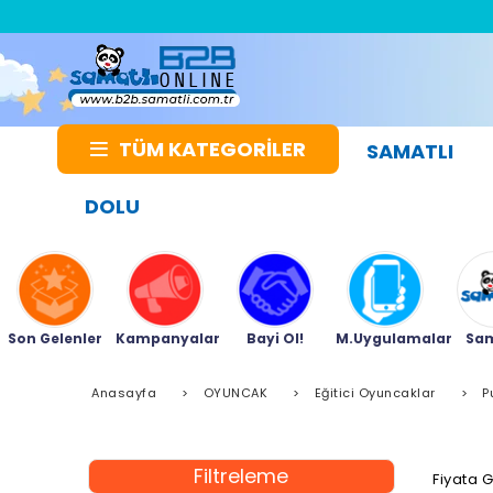
TÜM KATEGORİLER
SAMATLI
DOLU
Son Gelenler
Kampanyalar
Bayi Ol!
M.Uygulamalar
Sam
Anasayfa
>
OYUNCAK
>
Eğitici Oyuncaklar
>
P
Filtreleme
Fiyata 