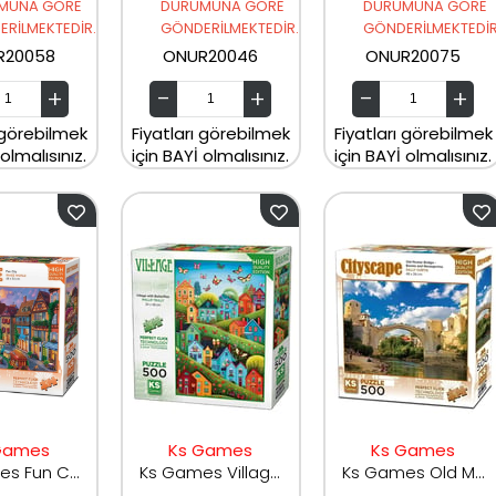
MUNA GÖRE
DURUMUNA GÖRE
DURUMUNA GÖRE
RİLMEKTEDİR.
GÖNDERİLMEKTEDİR.
GÖNDERİLMEKTEDİR
R20058
ONUR20046
ONUR20075
 görebilmek
Fiyatları görebilmek
Fiyatları görebilmek
 olmalısınız.
için BAYİ olmalısınız.
için BAYİ olmalısınız.
Games
Ks Games
Ks Games
Ks Games Fun City 500 Parça Puzzle 20047
Ks Games Village with Butterflies Puzzle 500 Parça 20079
Ks Games Old Mostar Bridge Bosna-Hersek Puzzle 500 Parça 20061