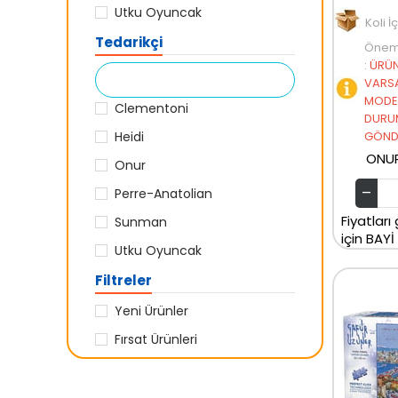
Utku Oyuncak
Koli İ
Tedarikçi
Öneml
:
ÜRÜN
VARSA
MODEL
Clementoni
DURU
Heidi
GÖNDE
ONU
Onur
Perre-Anatolian
Fiyatları
Sunman
için BAYİ
Utku Oyuncak
Filtreler
Yeni Ürünler
Fırsat Ürünleri